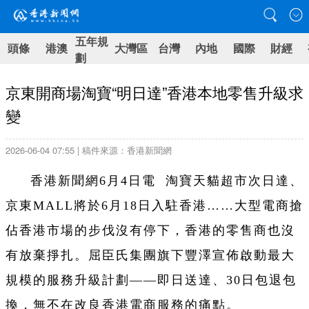
五年規
頭條
港澳
大灣區
台灣
內地
國際
財經
劃
京東開商場淘寶“明日達”香港本地零售升級求
變
2026-06-04 07:55 | 稿件來源：香港新聞網
香港新聞網6月4日電
淘寶天貓超市次日達、
京東MALL將於6月18日入駐香港……大型電商搶
佔香港市場的步伐沒有停下，香港的零售商也沒
有放棄掙扎。屈臣氏集團旗下豐澤宣佈啟動最大
規模的服務升級計劃——即日送達、30日包退包
換，無不在改良香港電商服務的痛點。