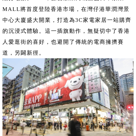
MALL將首度登陸香港市場，在灣仔港華潤灣景
中心大廈盛大開業，打造為3C家電家居一站購齊
的沉浸式體驗。這一插旗動作，無疑切中了香港
人愛逛街的喜好，也避開了傳統的電商擁擠賽
道，另闢新徑。