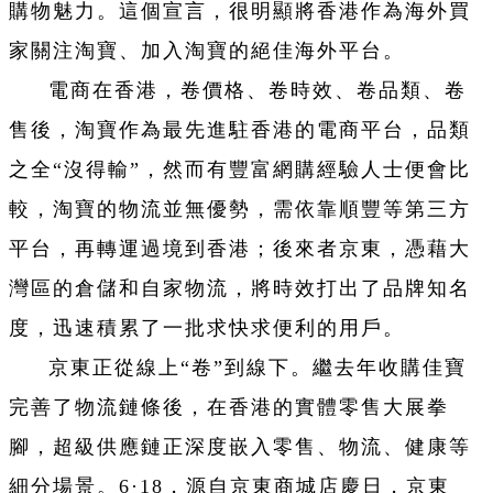
購物魅力。這個宣言，很明顯將香港作為海外買
家關注淘寶、加入淘寶的絕佳海外平台。
電商在香港，卷價格、卷時效、卷品類、卷
售後，淘寶作為最先進駐香港的電商平台，品類
之全“沒得輸”，然而有豐富網購經驗人士便會比
較，淘寶的物流並無優勢，需依靠順豐等第三方
平台，再轉運過境到香港；後來者京東，憑藉大
灣區的倉儲和自家物流，將時效打出了品牌知名
度，迅速積累了一批求快求便利的用戶。
京東正從線上“卷”到線下。繼去年收購佳寶
完善了物流鏈條後，在香港的實體零售大展拳
腳，超級供應鏈正深度嵌入零售、物流、健康等
細分場景。6·18，源自京東商城店慶日，京東