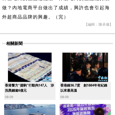
做？內地電商平台做出了成績，興許也會引起海
外超商品品牌的興趣。（完）
【編輯：陳卓儀】
相關新聞
香港警方“捷駒”行動拘147人 涉
香港錄36.7度 創1884年有紀錄
洗黑錢逾6億元
以來最高溫
08-09
08-09