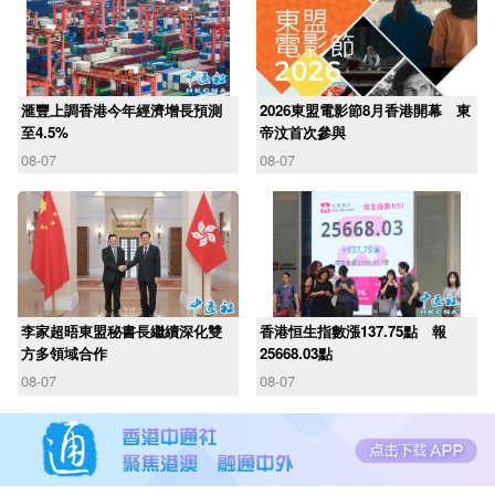
滙豐上調香港今年經濟增長預測
2026東盟電影節8月香港開幕 東
至4.5%
帝汶首次參與
08-07
08-07
李家超晤東盟秘書長繼續深化雙
香港恒生指數漲137.75點 報
方多領域合作
25668.03點
08-07
08-07