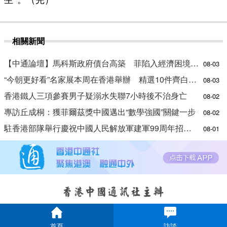
生”。（完）
相關新聞
【中通論壇】馬科斯政府債台高築 菲陷入經濟困境與南海對抗惡循環？
08-03
“今朝更好看”名家展本周在香港舉辦 精選10件齊白石作品
08-03
香港鐵人三項參賽男子疑溺水失聯7小時後不治身亡
08-02
專訪丘成桐：獲菲爾茲獎中國邁出“數學強國”關鍵一步
08-02
駐香港部隊舉行慶祝中國人民解放軍建軍99周年招待會
08-01
首頁
訪談