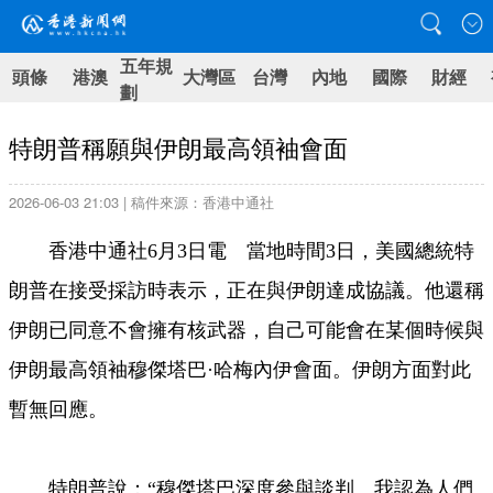
五年規
頭條
港澳
大灣區
台灣
內地
國際
財經
劃
特朗普稱願與伊朗最高領袖會面
2026-06-03 21:03 | 稿件來源：香港中通社
香港中通社6月3日電 當地時間3日，美國總統特
朗普在接受採訪時表示，正在與伊朗達成協議。他還稱
伊朗已同意不會擁有核武器，自己可能會在某個時候與
伊朗最高領袖穆傑塔巴·哈梅內伊會面。伊朗方面對此
暫無回應。
特朗普說：“穆傑塔巴深度參與談判。我認為人們