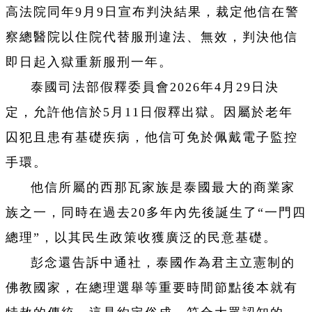
高法院同年9月9日宣布判決結果，裁定他信在警
察總醫院以住院代替服刑違法、無效，判決他信
即日起入獄重新服刑一年。
泰國司法部假釋委員會2026年4月29日決
定，允許他信於5月11日假釋出獄。因屬於老年
囚犯且患有基礎疾病，他信可免於佩戴電子監控
手環。
他信所屬的西那瓦家族是泰國最大的商業家
族之一，同時在過去20多年內先後誕生了“一門四
總理”，以其民生政策收獲廣泛的民意基礎。
彭念還告訴中通社，泰國作為君主立憲制的
佛教國家，在總理選舉等重要時間節點後本就有