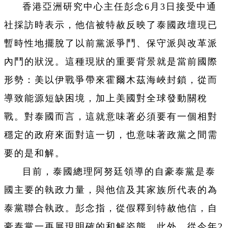
香港亞洲研究中心主任彭念6月3日接受中通
社採訪時表示，他信被特赦反映了泰國政壇現已
暫時性地擺脫了以前黨派爭鬥、保守派與改革派
內鬥的狀況。這種現狀的重要背景就是當前國際
形勢：美以伊戰爭帶來霍爾木茲海峽封鎖，從而
導致能源短缺困境，加上美國對全球發動關稅
戰。對泰國而言，這就意味著必須要有一個相對
穩定的政府來面對這一切，也意味著政黨之間需
要的是和解。
目前，泰國總理阿努廷領導的自豪泰黨是泰
國主要的執政力量，與他信及其家族所代表的為
泰黨聯合執政。彭念指，從假釋到特赦他信，自
豪泰黨一再展現明確的和解姿態。此外，從今年2