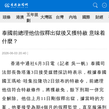
五年規
頭條
港澳
大灣區
台灣
內地
國際
財經
劃
泰國前總理他信假釋出獄後又獲特赦 意味着
什麼？
2026-06-03 20:40 |
香港中通社6月3日電（
記者 吳一帆）
泰國司
法部長魯塔蓬3日接受媒體採訪時表示，根據泰國
國王瑪哈·哇集拉隆功2日頒布的特赦令，前總理
他信符合特赦條件，將獲赦免，餘下刑期一併完
全解除。他信上月11日剛假釋出獄，據當時的方
案，他要接受為期4個月的假釋監管，直至服滿刑