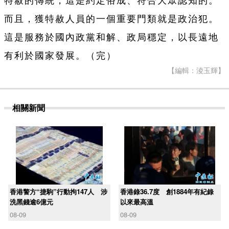
特赦的傳統，這是約定俗成、符合大眾認知的。
而且，獲特赦人員的一個重要門類就是政治犯。
這是服務於國內政黨和解、政局穩定，以長遠地
有利於國家發展。（完）
【編輯：淩玉輝】
相關新聞
香港警方“捷駒”行動拘147人 涉
香港錄36.7度 創1884年有紀錄
洗黑錢逾6億元
以來最高溫
08-09
08-09