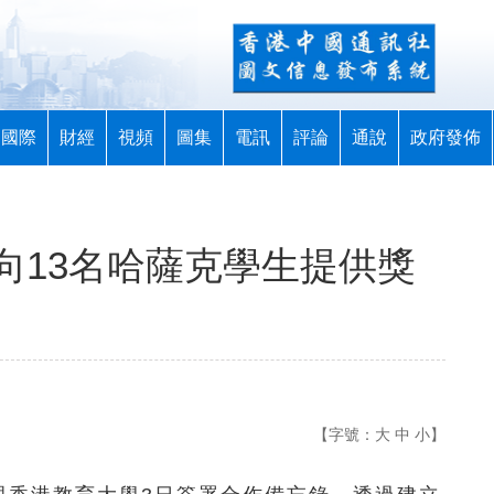
國際
財經
視頻
圖集
電訊
評論
通說
政府發佈
向13名哈薩克學生提供獎
【字號：
大
中
小
】