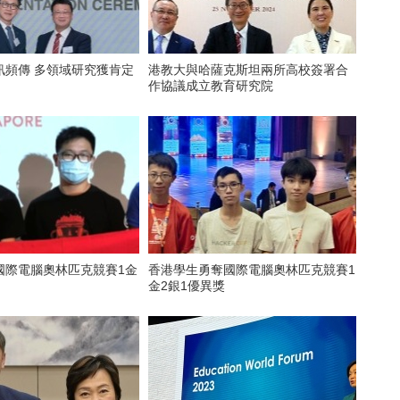
訊頻傳 多領域研究獲肯定
港教大與哈薩克斯坦兩所高校簽署合
作協議成立教育研究院
國際電腦奧林匹克競賽1金
香港學生勇奪國際電腦奧林匹克競賽1
金2銀1優異獎