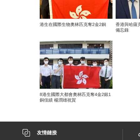
港生在國際生物奧林匹克奪2金2銅
香港與哈薩
備忘錄
8港生國際大都會奧林匹克奪4金2銀1
銅佳績 楊潤雄祝賀
友情鏈接