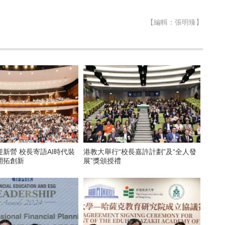
【編輯：張明臻】
新營 校長寄語AI時代裝
港教大舉行“校長嘉許計劃”及“全人發
開拓創新
展”獎頒授禮