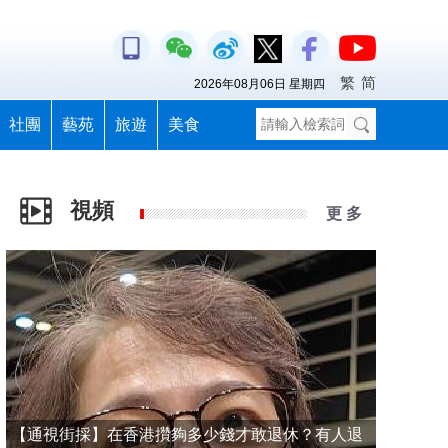
繁
简
2026年08月06日 星期四
社團
藝苑
旅遊
美食
視頻
更 多
【通視街採】在香港攢夠多少錢才敢退休？有人退