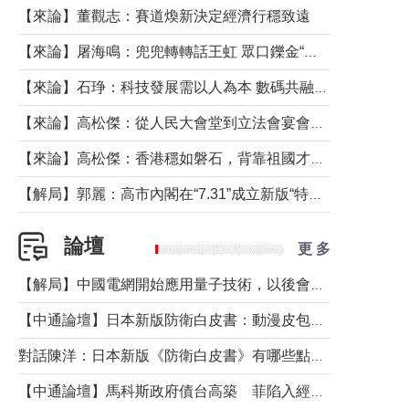
【來論】董觀志：賽道煥新決定經濟行穩致遠
【來論】屠海鳴：兜兜轉轉話王虹 眾口鑠金“一邊倒”
【來論】石琤：科技發展需以人為本 數碼共融不應讓長者放棄傳統生活方式
【來論】高松傑：從人民大會堂到立法會宴會廳——香港管治新範式的完整拼圖
【來論】高松傑：香港穩如磐石，背靠祖國才是真正的“終極護城河”
【解局】郭麗：高市內閣在“7.31”成立新版“特高課”意欲何為？
論壇
更 多
【解局】中國電網開始應用量子技術，以後會不再停電嗎？
【中通論壇】日本新版防衛白皮書：動漫皮包藏不住軍國野心
對話陳洋：日本新版《防衛白皮書》有哪些點值得警惕？
【中通論壇】馬科斯政府債台高築 菲陷入經濟困境與南海對抗惡循環？