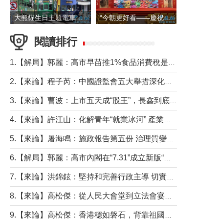
大熊貓生日主題電車在香港島行駛
“今朝更好看——慶祝中國共產黨成立105周年名家作品展”6日起舉行
閱讀排行
1.【解局】郭麗：高市早苗推1%食品消費稅是主動作為還是被迫“飲鴆止渴”
2.【來論】程子芮：中國證監會五大舉措深化內地香港資本市場合作
3.【來論】曹波：上市五天成“股王”，長鑫到底做對什麼了？
4.【來論】許江山：化解青年“就業冰河” 產業升級與過渡支援須雙軌並行
5.【來論】屠海鳴：施政報告第五份 治理質變脈絡清
6.【解局】郭麗：高市內閣在“7.31”成立新版“特高課”意欲何為？
7.【來論】洪錦鉉：堅持和完善行政主導 切實維護行政立法良性互動
8.【來論】高松傑：從人民大會堂到立法會宴會廳——香港管治新範式的完整拼圖
9.【來論】高松傑：香港穩如磐石，背靠祖國才是真正的“終極護城河”