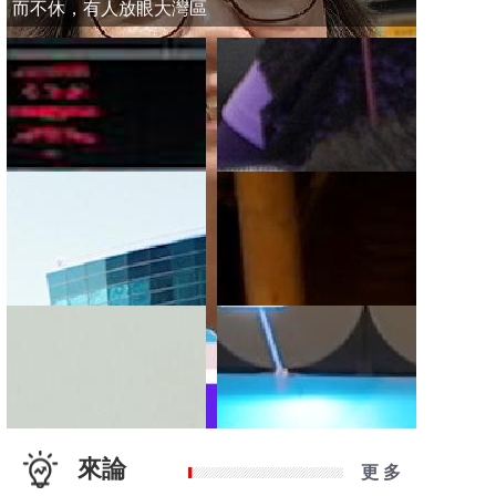
而不休，有人放眼大灣區
來論
更 多