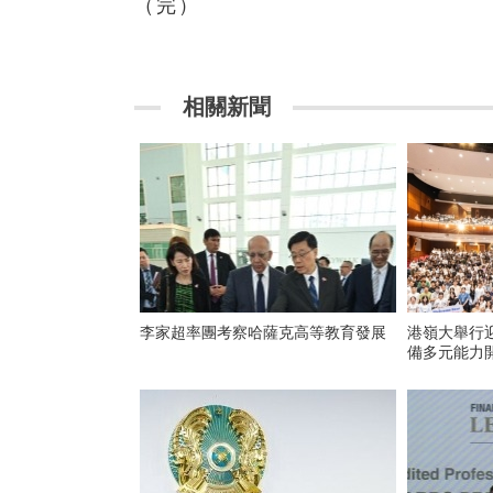
（完）
相關新聞
李家超率團考察哈薩克高等教育發展
港嶺大舉行迎
備多元能力