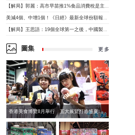
【解局】郭麗：高市早苗推1%食品消費稅是主動作為還是被迫“飲鴆止渴”
美減4個、中增1個！《日經》最新全球份額報告透露了什麼？
【解局】王思語：19個全球第一之後，中國製造還需跨過哪些關口？
圖集
更 多
香港美食博覽8月舉行 五大展覽打造盛夏嘉年華