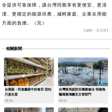
全提供可靠保障，讓台灣同胞享有更便宜、更清
潔、更穩定的能源供應，減輕家庭、企業在用能
方面的負擔。（完）
【編輯：淩玉輝】
相關新聞
台風眼：民進黨眼中的食安 恐怕
台灣當局提防災權責修法 明確海
只是生意
嘯堰塞湖釀災主管部門
08-06
08-06