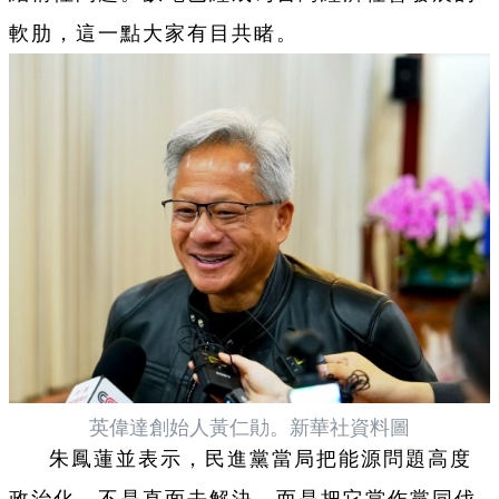
軟肋，這一點大家有目共睹。
英偉達創始人黃仁勛。新華社資料圖
朱鳳蓮並表示，民進黨當局把能源問題高度
政治化，不是直面去解決，而是把它當作黨同伐