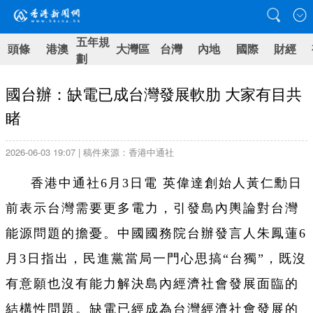
五年規
頭條
港澳
大灣區
台灣
內地
國際
財經
劃
國台辦：缺電已成台灣發展軟肋 大家有目共
睹
2026-06-03 19:07 | 稿件來源：香港中通社
香港中通社6月3日電 英偉達創始人黃仁勳日
前表示台灣需要更多電力，引發島內輿論對台灣
能源問題的擔憂。中國國務院台辦發言人朱鳳蓮6
月3日指出，民進黨當局一門心思搞“台獨”，既沒
有意願也沒有能力解決島內經濟社會發展面臨的
結構性問題。缺電已經成為台灣經濟社會發展的