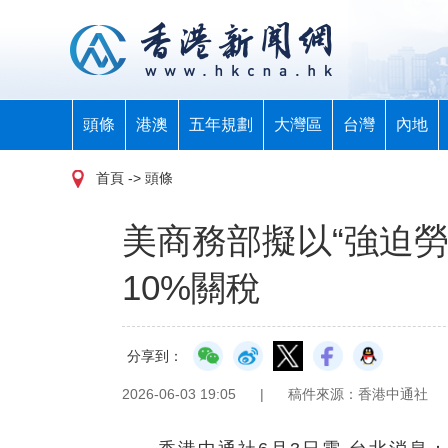
頭條
港澳
五年規劃
大灣區
台灣
內地
首頁
-> 頭條
美商務部擬以“強迫勞
10%關稅
分享到：
2026-06-03 19:05
|
稿件來源：香港中通社