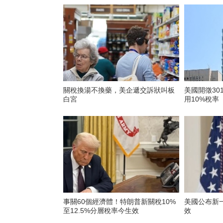
關稅換湯不換藥，美企遞交訴狀叫板
美國開徵30
白宮
用10%稅率
事關60個經濟體！特朗普新關稅10%
美國公布新一
至12.5%分層稅率今生效
效