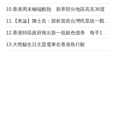
10.香港周末極端酷熱 新界部分地區高見36度
11.【來論】陳士良：探析當前台灣民眾統一觀望心態的深層成因
12.香港特區政府推出新一批銀色債券 每手1萬元保底息4.25厘
13.大熊貓生日主題電車在香港島行駛