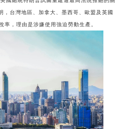
：美國總統特朗普試圖重建遭最高法院推翻的關
明，台灣地區、加拿大、墨西哥、歐盟及英國
稅稅率，理由是涉嫌使用強迫勞動生產。