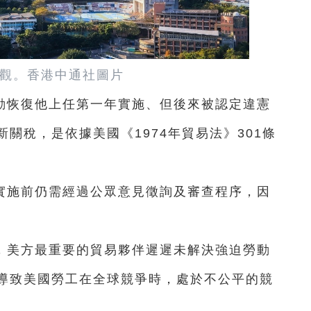
觀。香港中通社圖片
動恢復他上任第一年實施、但後來被認定違憲
關稅，是依據美國《1974年貿易法》301條
實施前仍需經過公眾意見徵詢及審查程序，因
，美方最重要的貿易夥伴遲遲未解決強迫勞動
導致美國勞工在全球競爭時，處於不公平的競