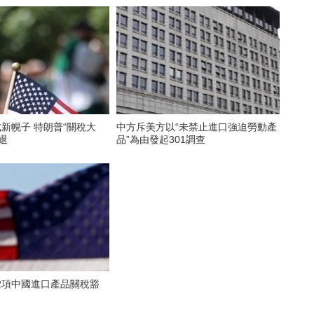
成新幌子 特朗普“關稅大
中方斥美方以“未禁止進口強迫勞動產
退
品”為由發起301調查
2項中國進口產品關稅豁