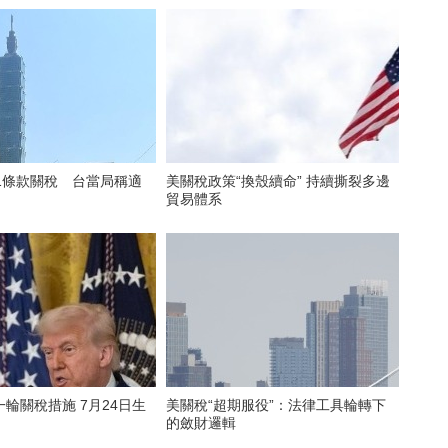
1條款關稅 台當局稱適
美關稅政策“換殼續命” 持續撕裂多邊
貿易體系
輪關稅措施 7月24日生
美關稅“超期服役”：法律工具輪轉下
的斂財邏輯