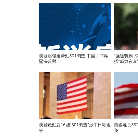
美發起強迫勞動301調查 中國工商界
“強迫勞動”
堅決反對
招”威力在衰
美國啟動對16國“301調查”涉中日歐盟
美國延長35
等
免