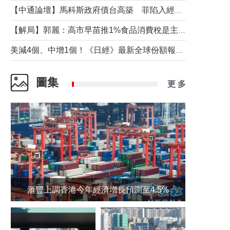
【中通論壇】馬科斯政府債台高築 菲陷入經濟困境與南海對抗惡循環？
【解局】郭麗：高市早苗推1%食品消費稅是主動作為還是被迫“飲鴆止渴”
美減4個、中增1個！《日經》最新全球份額報告透露了什麼？
圖集
更 多
滙豐上調香港今年經濟增長預測至4.5%