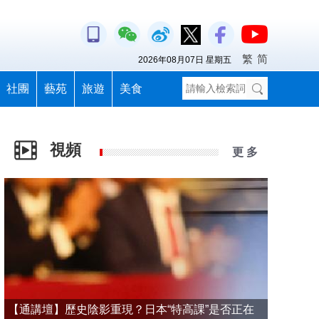
繁
简
2026年08月07日 星期五
社團
藝苑
旅遊
美食
視頻
更 多
【通講壇】歷史陰影重現？日本“特高課”是否正在