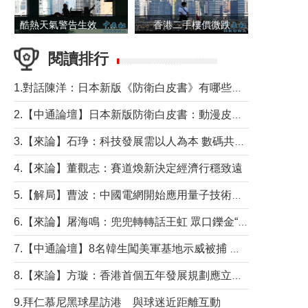
酷熱天氣警告生效 本港高溫持續至下周
香港二手樓價微跌
閱讀排行
1.對話陳洋：日本新版《防衛白皮書》有哪些點值得警惕？
2.【中通論壇】日本新版防衛白皮書：動漫皮包藏不住軍國野心
3.【來論】石琤：科技發展需以人為本 數碼共融不應讓長者放棄傳統生活方式
4.【來論】董觀志：賽道煥新決定經濟行穩致遠
5.【解局】曹波：中國電網開始應用量子技術，以後會不再停電嗎？
6.【來論】屠海鳴：兜兜轉轉話王虹 眾口鑠金“一邊倒”
7.【中通論壇】8名韓生闖美軍基地示威被捕 韓國年輕人反美情緒從何而來？
8.【來論】方璇：香港首個五年發展規劃應立足民生務實前行
9.拜仁慕尼黑球星訪港 與球迷近距離互動