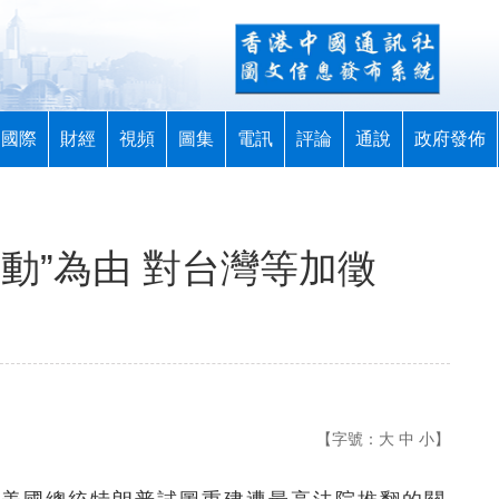
國際
財經
視頻
圖集
電訊
評論
通說
政府發佈
動”為由 對台灣等加徵
【字號：
大
中
小
】