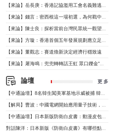
【來論】岳長庚：香港記協濫用工會名義難逃法律制裁
【來論】錢言：密西根這一場初選，為何戳中了兩黨最痛的神經？
【來論】陳士良：探析當前台灣民眾統一觀望心態的深層成因
【來論】方璇：香港首個五年發展規劃應立足民生務實前行
【來論】董觀志：賽道煥新決定經濟行穩致遠
【來論】屠海鳴：兜兜轉轉話王虹 眾口鑠金“一邊倒”
論壇
更 多
【中通論壇】8名韓生闖美軍基地示威被捕 韓國年輕人反美情緒從何而來？
【解局】曹波：中國電網開始應用量子技術，以後會不再停電嗎？
【中通論壇】日本新版防衛白皮書：動漫皮包藏不住軍國野心
對話陳洋：日本新版《防衛白皮書》有哪些點值得警惕？