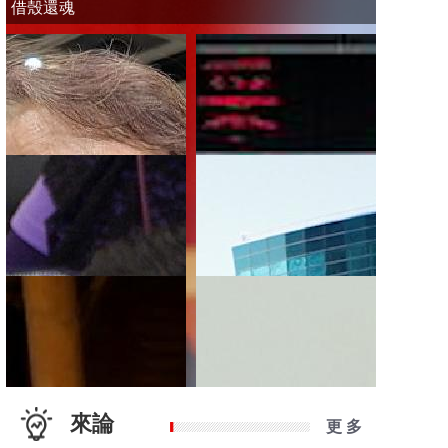
借殼還魂
來論
更 多