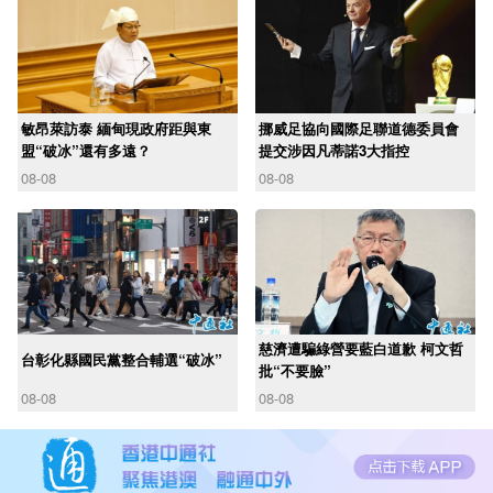
敏昂萊訪泰 緬甸現政府距與東
挪威足協向國際足聯道德委員會
盟“破冰”還有多遠？
提交涉因凡蒂諾3大指控
08-08
08-08
慈濟遭騙綠營要藍白道歉 柯文哲
台彰化縣國民黨整合輔選“破冰”
批“不要臉”
08-08
08-08