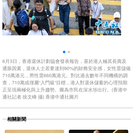
6月3日，香港退休計劃協會發表報告，基於港人極其長壽及
通脹因素，退休人士若要達到90%的財務安全感，女性需儲備
710萬港元，男性需660萬港元。對比過去數年不同機構的調
查，710萬或僅屬“入門級”目標，港人對退休儲蓄的心理預期
正呈現兩極化與上升趨勢。圖為市民在深水埗出行。(香港中
通社記者 徐文峰 攝) 香港中通社圖片
相關新聞