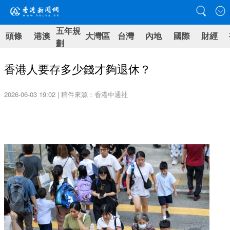
五年規
頭條
港澳
大灣區
台灣
內地
國際
財經
劃
香港人要存多少錢才夠退休？
2026-06-03 19:02 | 稿件來源：香港中通社