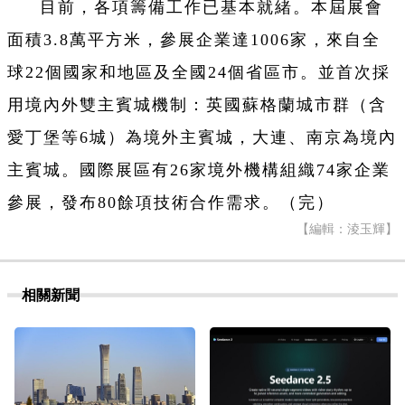
目前，各項籌備工作已基本就緒。本屆展會
面積3.8萬平方米，參展企業達1006家，來自全
球22個國家和地區及全國24個省區市。並首次採
用境內外雙主賓城機制：英國蘇格蘭城市群（含
愛丁堡等6城）為境外主賓城，大連、南京為境內
主賓城。國際展區有26家境外機構組織74家企業
參展，發布80餘項技術合作需求。（完）
【編輯：淩玉輝】
相關新聞