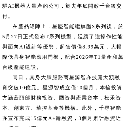
驅AI機器人量產的公司，於去年底開啟千台級交
付。
在產品矩陣上，星塵智能繼旗艦S系列後，於
5月27日正式發布T系列機型，延續了強操作性能
與面向AI設計等優勢，起售價僅8.99萬元，大幅
降低具身智能應用門檻，配合2026年T1量產和萬
台級產能建設。
同日，具身大腦服務商星源智亦披露大額融
資突破10億元。星源智成立僅10個月，本輪投資
方涵蓋頭部財務投資、國資與產業資本，松禾資
本、創東方、華控基金等機構。此外，千尋智能
亦宣布完成15億元A+輪融資，3個月累計融資近