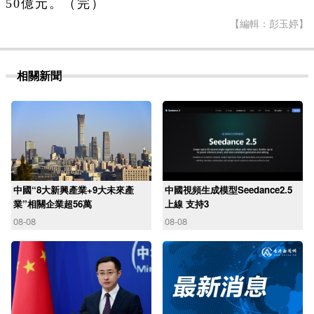
50億元。（完）
【編輯：彭玉婷】
相關新聞
中國“8大新興產業+9大未來產
中國視頻生成模型Seedance2.5
業”相關企業超56萬
上線 支持3
08-08
08-08