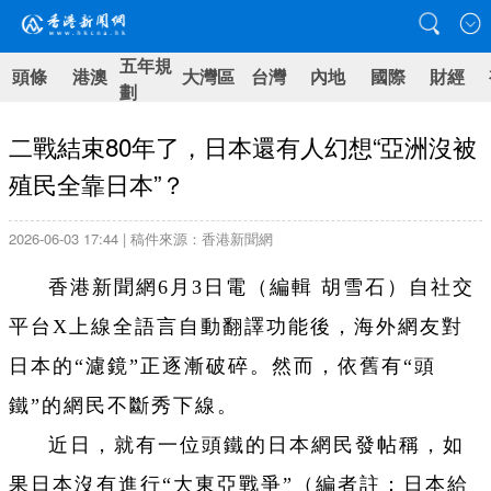
五年規
頭條
港澳
大灣區
台灣
內地
國際
財經
劃
二戰結束80年了，日本還有人幻想“亞洲沒被
殖民全靠日本”？
2026-06-03 17:44 | 稿件來源：香港新聞網
香港新聞網6月3日電（編輯 胡雪石）自社交
平台X上線全語言自動翻譯功能後，海外網友對
日本的“濾鏡”正逐漸破碎。然而，依舊有“頭
鐵”的網民不斷秀下線。
近日，就有一位頭鐵的日本網民發帖稱，如
果日本沒有進行“大東亞戰爭”（編者註：日本給