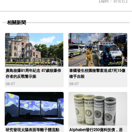
【編輯：胡雪石】
相關新聞
廣島核爆81周年紀念 87歲核爆倖
泰國發生校園槍擊案造成7死15傷
存者的反戰警示振
槍手自殺
08-07
08-07
研究發現太陽表面等離子體流動
Alphabet發行250億科技債，居