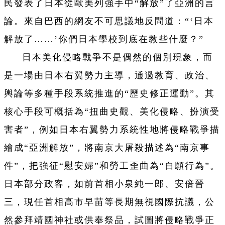
民發表了日本從歐美列強手中“解放”了亞洲的言
論。來自巴西的網友不可思議地反問道：“‘日本
解放了……’你們日本學校到底在教些什麼？”
日本美化侵略戰爭不是偶然的個別現象，而
是一場由日本右翼勢力主導，通過教育、政治、
輿論等多種手段系統推進的“歷史修正運動”。其
核心手段可概括為“扭曲史觀、美化侵略、扮演受
害者”，例如日本右翼勢力系統性地將侵略戰爭描
繪成“亞洲解放”，將南京大屠殺描述為“南京事
件”，把強征“慰安婦”和勞工歪曲為“自願行為”。
日本部分政客，如前首相小泉純一郎、安倍晉
三，現任首相高市早苗等長期無視國際抗議，公
然參拜靖國神社或供奉祭品，試圖將侵略戰爭正