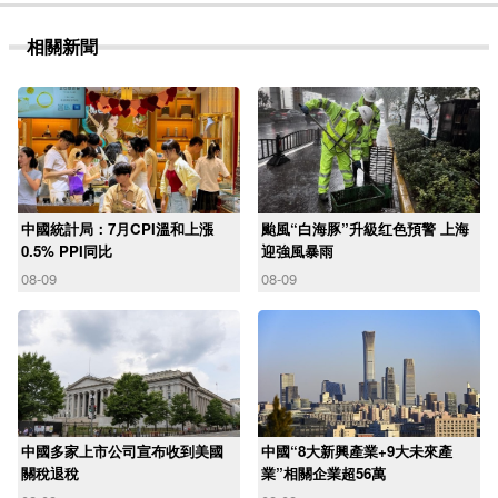
相關新聞
中國統計局：7月CPI溫和上漲
颱風“白海豚”升級红色預警 上海
0.5% PPI同比
迎強風暴雨
08-09
08-09
中國多家上市公司宣布收到美國
中國“8大新興產業+9大未來產
關稅退稅
業”相關企業超56萬