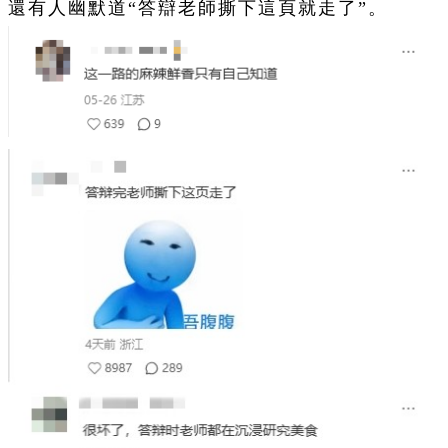
還有人幽默道“答辯老師撕下這頁就走了”。