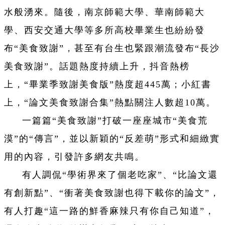
水般湧來。隨後，南京師範大學、華南師範大
學、西安交通大學等多所高校畢業生也紛紛發
布“美食致謝”，甚至有台生也緊跟潮流發布“長沙
美食致謝”。話題熱度持續上升，
抖音熱榜
上，“畢業季致謝美食版”熱度超445萬；小紅書
上，“論文美食致謝合集”熱點關注人數超10萬。
一篇篇“美食致謝”打破一座座城市“美食荒
漠”的“傳言”，並以新穎的“反差萌”形式和細緻實
用的內容，引發許多網友共鳴。
有人調侃“學術界來了個老吃家”、“比論文還
有創新點”、“衝著美食致謝也得下載你的論文”，
有人打趣“這一路的鮮香麻辣只有你自己知道”，