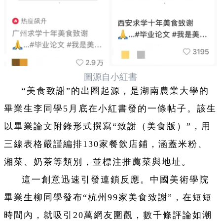
圖源自小紅書
“美食致謝”的出圈起源，是湖南農業大學的
畢業生李同學5月底在小紅書發的一條帖子。該生
以畢業論文附錄形式撰寫“致謝（美食版）”，用
三線表格嚴謹編排130家餐飲店鋪，涵蓋米粉、
湘菜、奶茶等類別，並標注推薦菜與地址。
這一創意迅速引發連鎖反應。中國美術學院
畢業生柳同學發布“杭州99家美食致謝”，在短短
時間內，就吸引20萬網友圍觀，數千條評論如潮