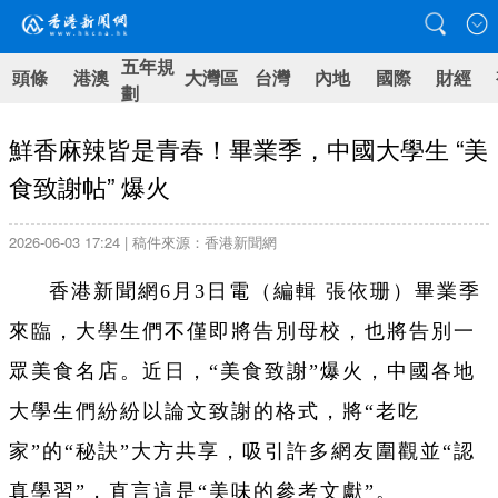
五年規
頭條
港澳
大灣區
台灣
內地
國際
財經
劃
鮮香麻辣皆是青春！畢業季，中國大學生 “美
食致謝帖” 爆火
2026-06-03 17:24 | 稿件來源：香港新聞網
香港新聞網6月3日電（編輯 張依珊）畢業季
來臨，大學生們不僅即將告別母校，也將告別一
眾美食名店。近日，“美食致謝”爆火，中國各地
大學生們紛紛以論文致謝的格式，將“老吃
家”的“秘訣”大方共享，吸引許多網友圍觀並“認
真學習”，直言這是“美味的參考文獻”。