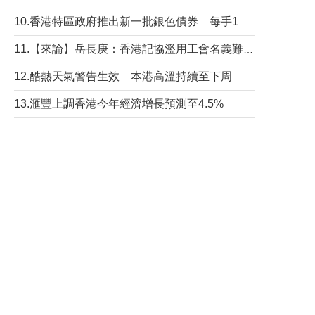
10.香港特區政府推出新一批銀色債券 每手1萬元保底息4.25厘
11.【來論】岳長庚：香港記協濫用工會名義難逃法律制裁
12.酷熱天氣警告生效 本港高溫持續至下周
13.滙豐上調香港今年經濟增長預測至4.5%