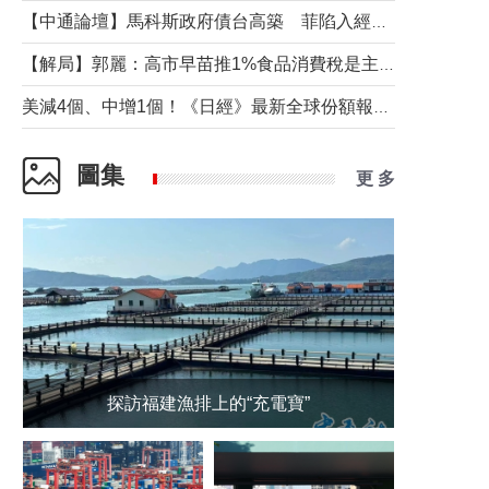
【中通論壇】馬科斯政府債台高築 菲陷入經濟困境與南海對抗惡循環？
【解局】郭麗：高市早苗推1%食品消費稅是主動作為還是被迫“飲鴆止渴”
美減4個、中增1個！《日經》最新全球份額報告透露了什麼？
圖集
更 多
探訪福建漁排上的“充電寶”