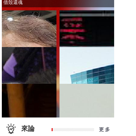
借殼還魂
來論
更 多