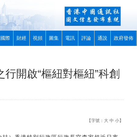
國際
財經
視頻
圖集
電訊
評論
通說
政府發佈
亞之行開啟“樞紐對樞紐”科創
【字號：
大
中
小
】