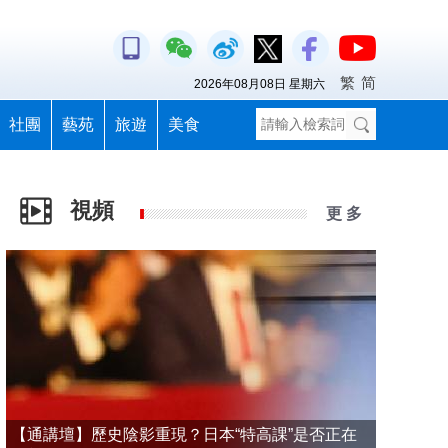
繁
简
2026年08月08日 星期六
社團
藝苑
旅遊
美食
視頻
更 多
【通講壇】歷史陰影重現？日本“特高課”是否正在