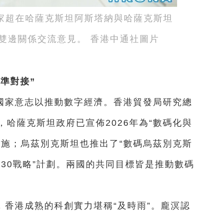
家超在哈薩克斯坦阿斯塔納與哈薩克斯坦
雙邊關係交流意見。 香港中通社圖片
準對接”
國家意志以推動數字經濟。香港貿發局研究總
哈薩克斯坦政府已宣佈2026年為“數碼化與
設施；烏茲別克斯坦也推出了“數碼烏茲別克斯
2030戰略”計劃。兩國的共同目標皆是推動數碼
香港成熟的科創實力堪稱“及時雨”。龐溟認