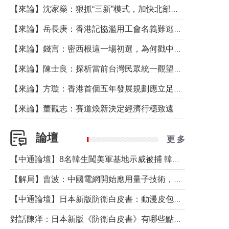
【來論】沈家燊：狠抓“三新”模式，加快北部都會區建設
【來論】岳長庚：香港記協濫用工會名義難逃法律制裁
【來論】錢言：密西根這一場初選，為何戳中了兩黨最痛的神經？
【來論】陳士良：探析當前台灣民眾統一觀望心態的深層成因
【來論】方璇：香港首個五年發展規劃應立足民生務實前行
【來論】董觀志：賽道煥新決定經濟行穩致遠
論壇
更 多
【中通論壇】8名韓生闖美軍基地示威被捕 韓國年輕人反美情緒從何而來？
【解局】曹波：中國電網開始應用量子技術，以後會不再停電嗎？
【中通論壇】日本新版防衛白皮書：動漫皮包藏不住軍國野心
對話陳洋：日本新版《防衛白皮書》有哪些點值得警惕？