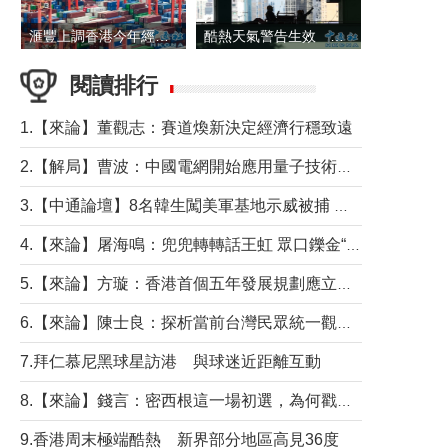
滙豐上調香港今年經濟增長預測至4.5%
酷熱天氣警告生效 本港高溫持續至下周
閱讀排行
1.【來論】董觀志：賽道煥新決定經濟行穩致遠
2.【解局】曹波：中國電網開始應用量子技術，以後會不再停電嗎？
3.【中通論壇】8名韓生闖美軍基地示威被捕 韓國年輕人反美情緒從何而來？
4.【來論】屠海鳴：兜兜轉轉話王虹 眾口鑠金“一邊倒”
5.【來論】方璇：香港首個五年發展規劃應立足民生務實前行
6.【來論】陳士良：探析當前台灣民眾統一觀望心態的深層成因
7.拜仁慕尼黑球星訪港 與球迷近距離互動
8.【來論】錢言：密西根這一場初選，為何戳中了兩黨最痛的神經？
9.香港周末極端酷熱 新界部分地區高見36度