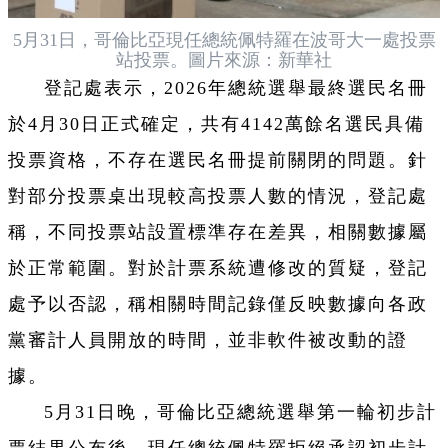
5月31日，哥倫比亞現任總統佩特羅在波哥大一處投票
站投票。圖片來源：新華社
登記處表示，2026年總統選舉最終選民名冊
於4月30日正式確定，共有4142萬餘名選民具備
投票資格，不存在選民名冊提前關閉的問題。針
對部分投票桌出現較高投票人數的情況，登記處
稱，不同投票站設置標準存在差異，相關數據屬
於正常範圍。對於計票系統遭修改的質疑，登記
處予以否認，稱相關時間記錄僅反映數據向各政
黨審計人員開放的時間，並非軟件被改動的證
據。
5月31日晚，哥倫比亞總統選舉第一輪初步計
票結果公布後，現任總統佩特羅拒絕承認初步計