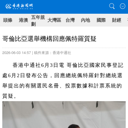
五年規
頭條
港澳
大灣區
台灣
內地
國際
財經
劃
哥倫比亞選舉機構回應佩特羅質疑
2026-06-03 14:57 | 稿件來源：香港中通社
香港中通社6月3日電 哥倫比亞國家民事登記
處6月2日發布公告，回應總統佩特羅針對總統選
舉提出的有關選民名冊、投票數據和計票系統的
質疑。