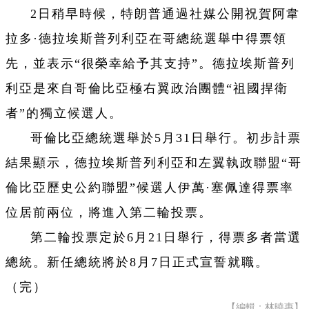
2日稍早時候，特朗普通過社媒公開祝賀阿韋
拉多·德拉埃斯普列利亞在哥總統選舉中得票領
先，並表示“很榮幸給予其支持”。德拉埃斯普列
利亞是來自哥倫比亞極右翼政治團體“祖國捍衛
者”的獨立候選人。
哥倫比亞總統選舉於5月31日舉行。初步計票
結果顯示，德拉埃斯普列利亞和左翼執政聯盟“哥
倫比亞歷史公約聯盟”候選人伊萬·塞佩達得票率
位居前兩位，將進入第二輪投票。
第二輪投票定於6月21日舉行，得票多者當選
總統。新任總統將於8月7日正式宣誓就職。
（完）
【編輯：林曉惠】