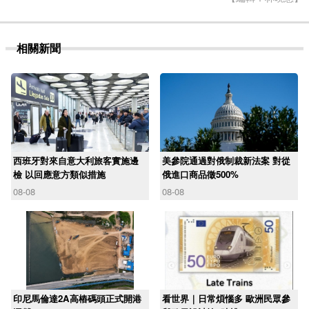
相關新聞
西班牙對來自意大利旅客實施邊
美參院通過對俄制裁新法案 對從
檢 以回應意方類似措施
俄進口商品徵500%
08-08
08-08
印尼馬倫達2A高樁碼頭正式開港
看世界｜日常煩惱多 歐洲民眾參