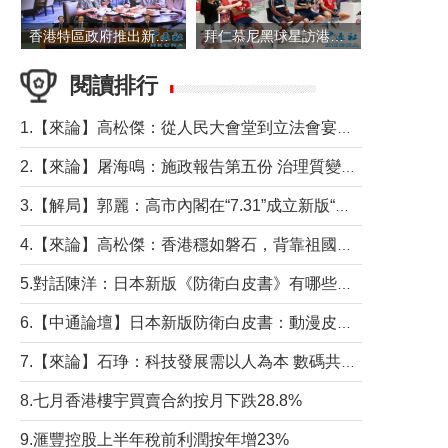
香港特區政府推出新一批銀色債券 每手1萬元保底息4.25厘
拜仁慕尼黑球星訪港 與球迷近距離互動
閱讀排行
1.【來論】高松傑：從人民大會堂到立法會宴會廳——香港管治新範式的完整拼圖
2.【來論】屠海鳴：施政報告第五份 治理質變脈絡清
3.【解局】郭麗：高市內閣在“7.31”成立新版“特高課”意欲何為？
4.【來論】高松傑：香港穩如磐石，背靠祖國才是真正的“終極護城河”
5.對話陳洋：日本新版《防衛白皮書》有哪些點值得警惕？
6.【中通論壇】日本新版防衛白皮書：動漫皮包藏不住軍國野心
7.【來論】石琤：科技發展需以人為本 數碼共融不應讓長者放棄傳統生活方式
8.七月香港樓宇買賣合約按月下跌28.8%
9.滙豐控股上半年稅前利潤按年增23%