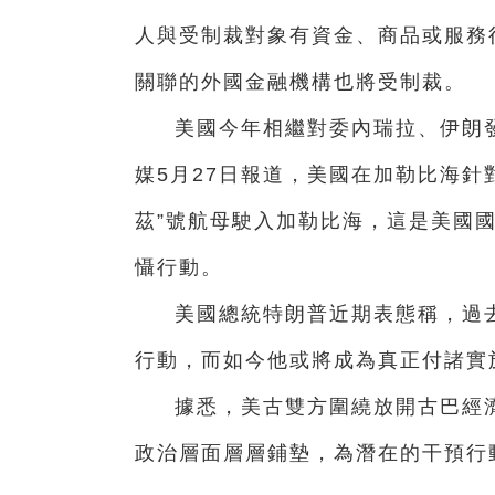
人與受制裁對象有資金、商品或服務
關聯的外國金融機構也將受制裁。
美國今年相繼對委內瑞拉、伊朗發
媒5月27日報道，美國在加勒比海針
茲”號航母駛入加勒比海，這是美國
懾行動。
美國總統特朗普近期表態稱，過
行動，而如今他或將成為真正付諸實
據悉，美古雙方圍繞放開古巴經
政治層面層層鋪墊，為潛在的干預行