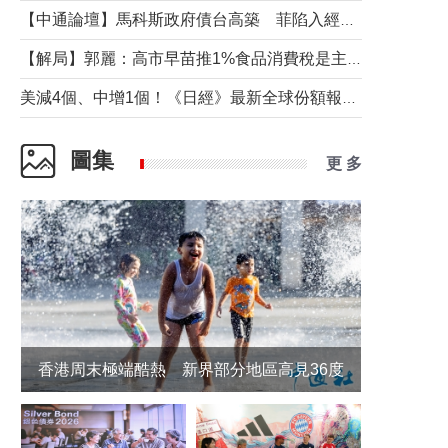
【中通論壇】馬科斯政府債台高築 菲陷入經濟困境與南海對抗惡循環？
【解局】郭麗：高市早苗推1%食品消費稅是主動作為還是被迫“飲鴆止渴”
美減4個、中增1個！《日經》最新全球份額報告透露了什麼？
圖集
更 多
香港周末極端酷熱 新界部分地區高見36度