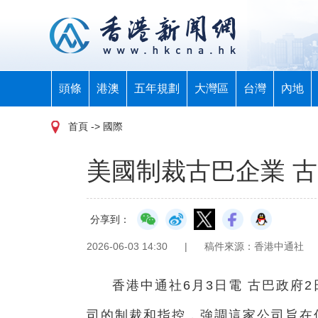
頭條
港澳
五年規劃
大灣區
台灣
內地
首頁
-> 國際
美國制裁古巴企業 
分享到：
2026-06-03 14:30
|
稿件來源：香港中通社
香港中通社6月3日電 古巴政府
司的制裁和指控，強調這家公司旨在