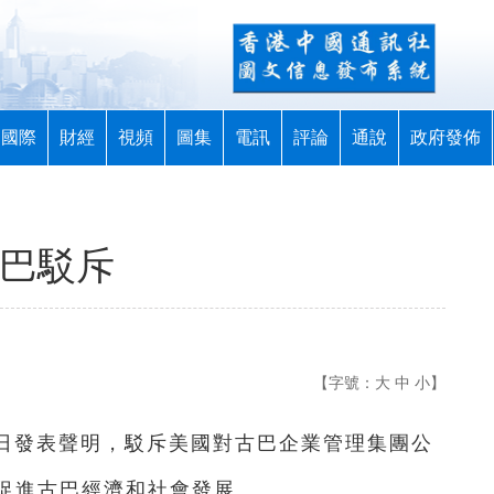
國際
財經
視頻
圖集
電訊
評論
通說
政府發佈
古巴駁斥
【字號：
大
中
小
】
2日發表聲明，駁斥美國對古巴企業管理集團公
促進古巴經濟和社會發展。