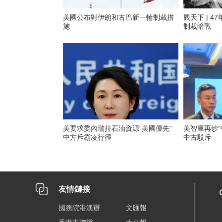
美國公布對伊朗和古巴新一輪制裁措
觀天下 | 
施
制裁暗戰
美要求委內瑞拉石油資源“美國優先”
美智庫再炒"
中方斥霸凌行徑
中古駁斥
友情鏈接
國務院港澳辦
文匯報