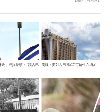
【編輯：林曉惠】
級，抵抗持續： “讓古巴
美媒：美對古巴“動武”可能性在增加