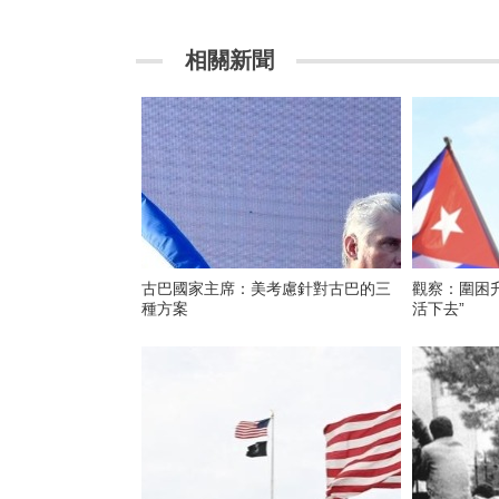
相關新聞
古巴國家主席：美考慮針對古巴的三
觀察：圍困升
種方案
活下去”