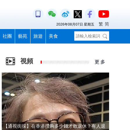
繁
简
2026年08月07日 星期五
社團
藝苑
旅遊
美食
視頻
更 多
【通視街採】在香港攢夠多少錢才敢退休？有人退