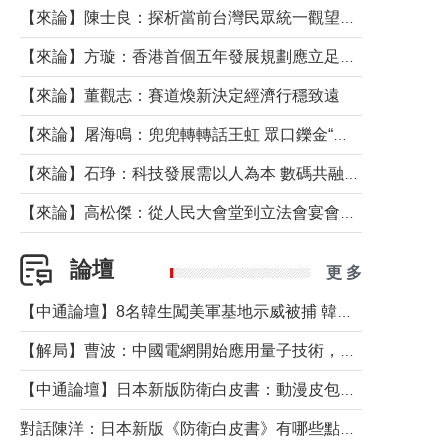
【來論】陳士良：探析當前台灣民眾統一觀望心態的深層成因
【來論】方璇：香港首個五年發展規劃應立足民生務實前行
【來論】董觀志：賽道煥新決定經濟行穩致遠
【來論】屠海鳴：兜兜轉轉話王虹 眾口鑠金“一邊倒”
【來論】石琤：科技發展需以人為本 數碼共融不應讓長者放棄傳統生活方式
【來論】高松傑：從人民大會堂到立法會宴會廳——香港管治新範式的完整拼圖
論壇
更 多
【中通論壇】8名韓生闖美軍基地示威被捕 韓國年輕人反美情緒從何而來？
【解局】曹波：中國電網開始應用量子技術，以後會不再停電嗎？
【中通論壇】日本新版防衛白皮書：動漫皮包藏不住軍國野心
對話陳洋：日本新版《防衛白皮書》有哪些點值得警惕？