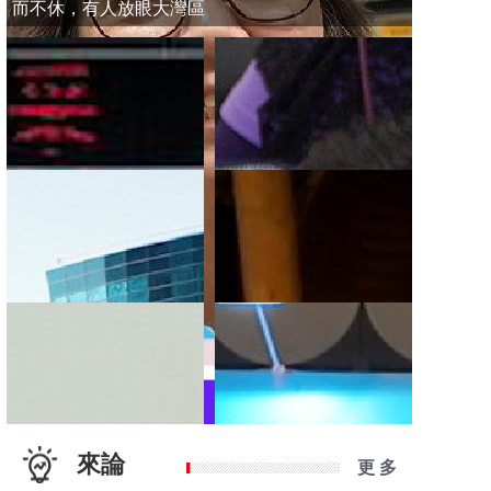
而不休，有人放眼大灣區
來論
更 多