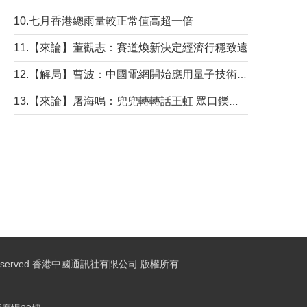
10.七月香港總雨量較正常值高超一倍
11.【來論】董觀志：賽道煥新決定經濟行穩致遠
12.【解局】曹波：中國電網開始應用量子技術，以後會不再停電嗎？
13.【來論】屠海鳴：兜兜轉轉話王虹 眾口鑠金“一邊倒”
ights Reserved 香港中國通訊社有限公司 版權所有