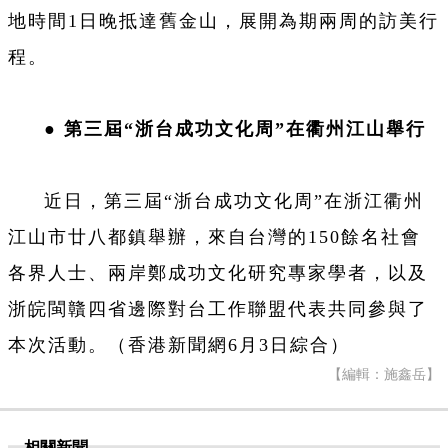
地時間1日晚抵達舊金山，展開為期兩周的訪美行
程。
●
第三屆
“
浙台成功文化周
”
在衢州江山舉行
近日，第三屆
“
浙台成功文化周
”
在浙江衢州
江山市廿八都鎮舉辦，來自台灣的
150
餘名社會
各界人士、兩岸鄭成功文化研究專家學者，以及
浙皖閩贛四省邊際對台工作聯盟代表共同參與了
本次活動。（香港新聞網
6
月
3
日綜合）
【編輯：施鑫岳】
相關新聞