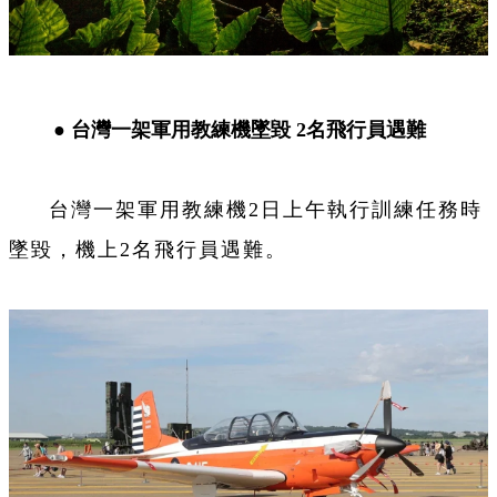
●
台灣一架軍用教練機墜毀 2
名飛行員遇難
台灣一架軍用教練機2日上午執行訓練任務時
墜毀，機上2名飛行員遇難。