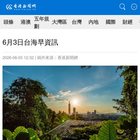
五年規
頭條
港澳
大灣區
台灣
內地
國際
財經
劃
6月3日台海早資訊
2026-06-03 12:32 | 稿件來源：香港新聞網