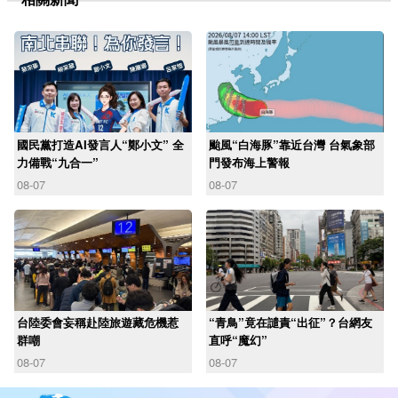
國民黨打造AI發言人“鄭小文” 全
颱風“白海豚”靠近台灣 台氣象部
力備戰“九合一”
門發布海上警報
08-07
08-07
台陸委會妄稱赴陸旅遊藏危機惹
“青鳥”竟在譴責“出征”？台網友
群嘲
直呼“魔幻”
08-07
08-07