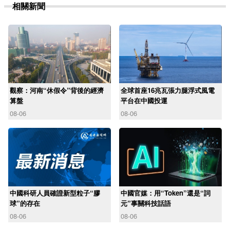
相關新聞
觀察：河南“休假令”背後的經濟
全球首座16兆瓦張力腿浮式風電
算盤
平台在中國投運
08-06
08-06
中國科研人員確證新型粒子“膠
中國官媒：用“Token”還是“詞
球”的存在
元”事關科技話語
08-06
08-06