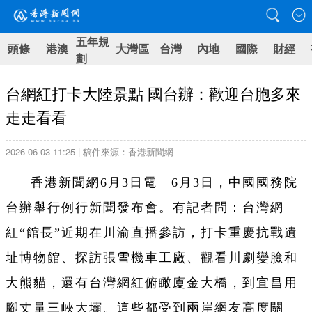
五年規
頭條
港澳
大灣區
台灣
內地
國際
財經
劃
台網紅打卡大陸景點 國台辦：歡迎台胞多來
走走看看
2026-06-03 11:25 | 稿件來源：香港新聞網
香港新聞網6月3日電 6月3日，中國國務院
台辦舉行例行新聞發布會。有記者問：台灣網
紅“館長”近期在川渝直播參訪，打卡重慶抗戰遺
址博物館、探訪張雪機車工廠、觀看川劇變臉和
大熊貓，還有台灣網紅俯瞰廈金大橋，到宜昌用
腳丈量三峽大壩。這些都受到兩岸網友高度關