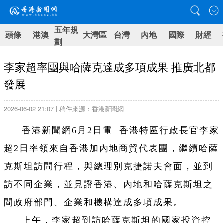
五年規
頭條
港澳
大灣區
台灣
內地
國際
財經
劃
李家超率團與哈薩克達成多項成果 推廣北都
發展
2026-06-02 21:07 | 稿件來源：香港新聞網
香港新聞網6月2日電 香港特區行政長官李家
超2日率領來自香港加內地商貿代表團，繼續哈薩
克斯坦訪問行程，與總理別克捷諾夫會面，並到
訪不同企業，並見證香港、內地和哈薩克斯坦之
間政府部門、企業和機構達成多項成果。
上午，李家超到訪哈薩克斯坦的國家投資控