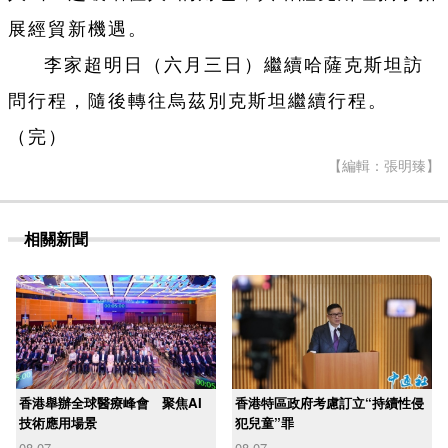
展經貿新機遇。
李家超明日（六月三日）繼續哈薩克斯坦訪
問行程，隨後轉往烏茲別克斯坦繼續行程。
（完）
【編輯：張明臻】
相關新聞
香港舉辦全球醫療峰會 聚焦AI
香港特區政府考慮訂立“持續性侵
技術應用場景
犯兒童”罪
08-07
08-07