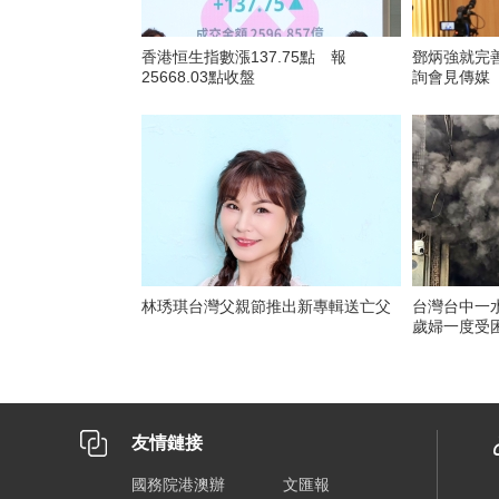
香港恒生指數漲137.75點 報
鄧炳強就完
25668.03點收盤
詢會見傳媒
林琇琪台灣父親節推出新專輯送亡父
台灣台中一
歲婦一度受
友情鏈接
國務院港澳辦
文匯報