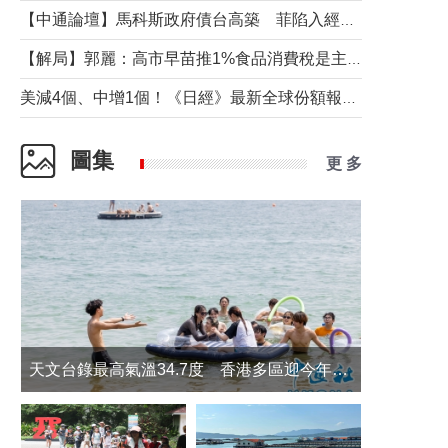
【中通論壇】馬科斯政府債台高築 菲陷入經濟困境與南海對抗惡循環？
【解局】郭麗：高市早苗推1%食品消費稅是主動作為還是被迫“飲鴆止渴”
美減4個、中增1個！《日經》最新全球份額報告透露了什麼？
圖集
更 多
天文台錄最高氣溫34.7度 香港多區迎今年最熱一天