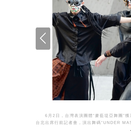
6月2日，台灣表演團體“麥藍堤亞舞團”獲選
台北出席行前記者會，演出舞碼“UNDER MA