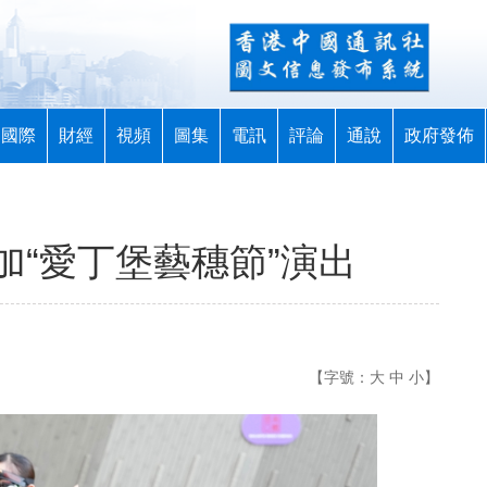
國際
財經
視頻
圖集
電訊
評論
通說
政府發佈
加“愛丁堡藝穗節”演出
【字號：
大
中
小
】