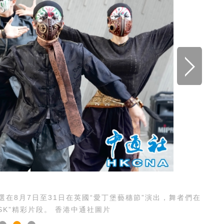
在8月7日至31日在英國“愛丁堡藝穗節”演出，舞者們在
SK”精彩片段。 香港中通社圖片