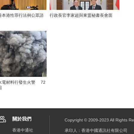
善本港性罪行法例公眾諮
行政長官李家超與東盟秘書長會面
水電材料行發生火警 72
困
關於我們
Copyright © 2009-2023 All R
香港中通社
承印人：香港中國通訊社有限公司