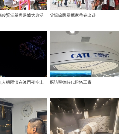
庵俊賢堂舉辦過爐大典活
父親節民眾攜家帶眷出遊
無人機匯演在澳門夜空上
探訪寧德時代燈塔工廠