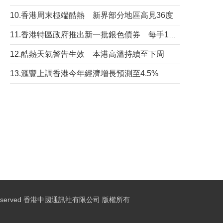
10.香港周末極端酷熱 新界部分地區高見36度
11.香港特區政府推出新一批銀色債券 每手1萬元保底息4.25厘
12.酷熱天氣警告生效 本港高溫持續至下周
13.滙豐上調香港今年經濟增長預測至4.5%
ights Reserved 香港中國通訊社有限公司 版權所有