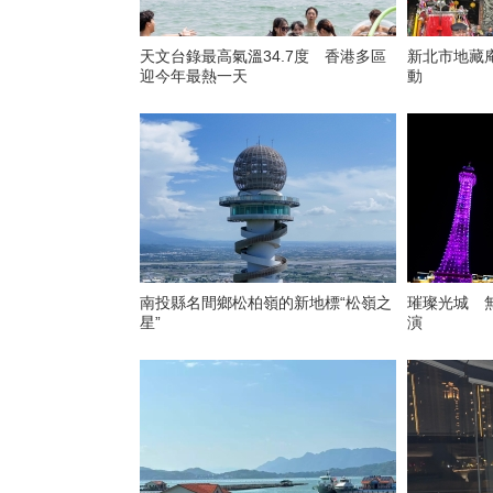
天文台錄最高氣溫34.7度 香港多區
新北市地藏
迎今年最熱一天
動
南投縣名間鄉松柏嶺的新地標“松嶺之
璀璨光城 
星”
演