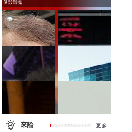
借殼還魂
來論
更 多