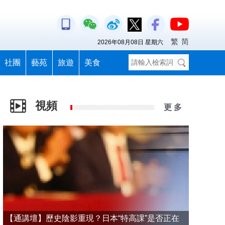
繁
简
2026年08月08日 星期六
社團
藝苑
旅遊
美食
視頻
更 多
【通講壇】歷史陰影重現？日本“特高課”是否正在