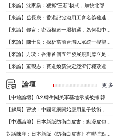
【來論】沈家燊：狠抓“三新”模式，加快北部都會區建設
【來論】岳長庚：香港記協濫用工會名義難逃法律制裁
【來論】錢言：密西根這一場初選，為何戳中了兩黨最痛的神經？
【來論】陳士良：探析當前台灣民眾統一觀望心態的深層成因
【來論】方璇：香港首個五年發展規劃應立足民生務實前行
【來論】董觀志：賽道煥新決定經濟行穩致遠
論壇
更 多
【中通論壇】8名韓生闖美軍基地示威被捕 韓國年輕人反美情緒從何而來？
【解局】曹波：中國電網開始應用量子技術，以後會不再停電嗎？
【中通論壇】日本新版防衛白皮書：動漫皮包藏不住軍國野心
對話陳洋：日本新版《防衛白皮書》有哪些點值得警惕？