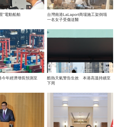
星”電動船舶
台灣南港LaLaport商場施工架倒塌
一名女子受傷送醫
港今年經濟增長預測至
酷熱天氣警告生效 本港高溫持續至
下周