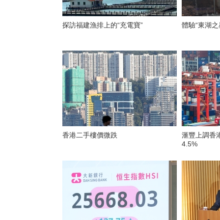
探訪福建漁排上的“充電寶”
體驗“東湖之
香港二手樓價微跌
滙豐上調香
4.5%