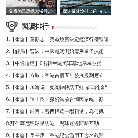
父親節民眾攜家帶眷出遊
探訪福建漁排上的“充電寶”
閱讀排行
1.【來論】董觀志：賽道煥新決定經濟行穩致遠
2.【解局】曹波：中國電網開始應用量子技術，以後會不再停電嗎？
3.【中通論壇】8名韓生闖美軍基地示威被捕 韓國年輕人反美情緒從何而來？
4.【來論】方璇：香港首個五年發展規劃應立足民生務實前行
5.【來論】屠海鳴：兜兜轉轉話王虹 眾口鑠金“一邊倒”
6.【來論】陳士良：探析當前台灣民眾統一觀望心態的深層成因
7.【來論】錢言：密西根這一場初選，為何戳中了兩黨最痛的神經？
8.拜仁慕尼黑球星訪港 與球迷近距離互動
9.【來論】岳長庚：香港記協濫用工會名義難逃法律制裁