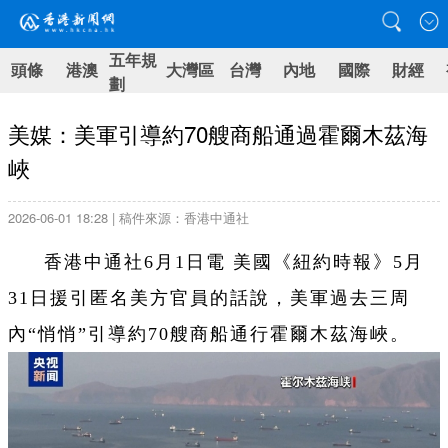
五年規
頭條
港澳
大灣區
台灣
內地
國際
財經
劃
美媒：美軍引導約70艘商船通過霍爾木茲海
峽
2026-06-01 18:28 | 稿件來源：香港中通社
香港中通社6月1日電 美國《紐約時報》5月
31日援引匿名美方官員的話說，美軍過去三周
內“悄悄”引導約70艘商船通行霍爾木茲海峽。