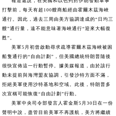
報道還說，在美國和以色列對伊朗發動軍事
打擊前，每天有超100艘商船經由霍爾木茲海峽
通行。因此，過去三周由美方協調達成的“日均三
艘”通行量，遠不能意味著海峽通行“迎來大幅復
甦”。
美軍5月初曾啟動尋求疏導霍爾木茲海峽被困
船隻通行的“自由計劃”，但美國總統特朗普隨後
很快宣佈這一行動暫停。據美媒報道，由於該行
動未提前與海灣盟友協調，引發沙特方面不滿，
拒絕美軍使用沙特基地和空域。此後，特朗普多
次宣稱可能恢復“自由計劃”行動。
美軍中央司令部發言人霍金斯5月30日在一份
聲明中說，盡管目前美軍不再護航，美方將繼續