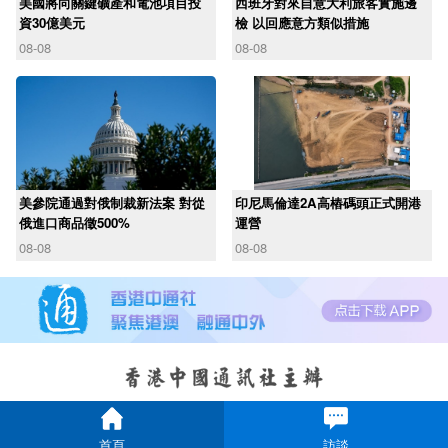
美國將向關鍵礦產和電池項目投
西班牙對來自意大利旅客實施邊
資30億美元
檢 以回應意方類似措施
08-08
08-08
美參院通過對俄制裁新法案 對從
印尼馬倫達2A高樁碼頭正式開港
俄進口商品徵500%
運營
08-08
08-08
首頁
訪談