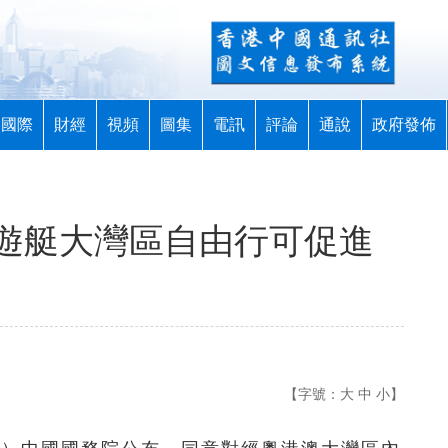
國際
財經
視頻
圖集
電訊
評論
通說
政府發佈
遊艇大灣區自由行可促進
【字號：
大
中
小
】