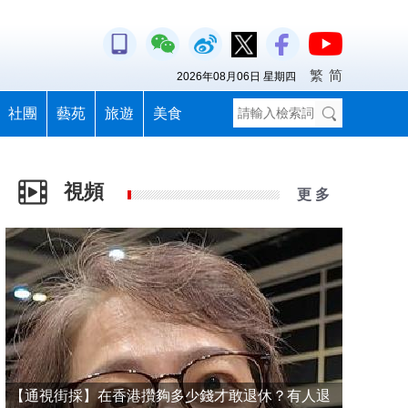
繁
简
2026年08月06日 星期四
社團
藝苑
旅遊
美食
視頻
更 多
【通視街採】在香港攢夠多少錢才敢退休？有人退