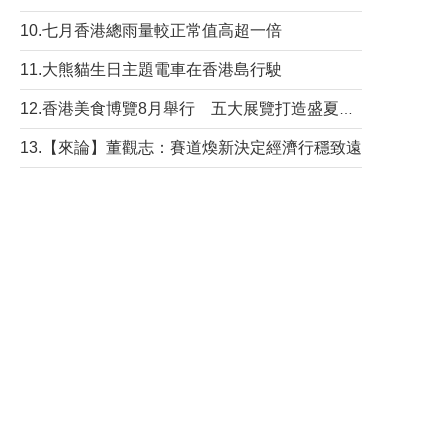
10.七月香港總雨量較正常值高超一倍
11.大熊貓生日主題電車在香港島行駛
12.香港美食博覽8月舉行 五大展覽打造盛夏嘉年華
13.【來論】董觀志：賽道煥新決定經濟行穩致遠