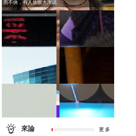
而不休，有人放眼大灣區
來論
更 多