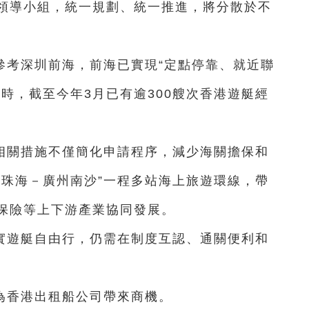
領導小組，統一規劃、統一推進，將分散於不
參考深圳前海，前海已實現“定點停靠、就近聯
時，截至今年3月已有逾300艘次香港遊艇經
相關措施不僅簡化申請程序，減少海關擔保和
－珠海－廣州南沙”一程多站海上旅遊環線，帶
保險等上下游產業協同發展。
實遊艇自由行，仍需在制度互認、通關便利和
為香港出租船公司帶來商機。