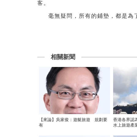
客。
毫無疑問，所有的鋪墊，都是為
相關新聞
【來論】吳家俊：遊艇旅遊 規劃要
香港各界認
有
水上旅遊產