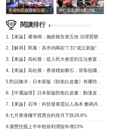
香港特區政府推出新一批銀色債券 每手1萬元保底息4.25厘
拜仁慕尼黑球星訪港 與球迷近距離互動
閱讀排行
1.【來論】屠海鳴：施政報告第五份 治理質變脈絡清
2.【解局】郭麗：高市內閣在“7.31”成立新版“特高課”意欲何為？
3.【來論】高松傑：從人民大會堂到立法會宴會廳——香港管治新範式的完整拼圖
4.【來論】高松傑：香港穩如磐石，背靠祖國才是真正的“終極護城河”
5.對話陳洋：日本新版《防衛白皮書》有哪些點值得警惕？
6.【中通論壇】日本新版防衛白皮書：動漫皮包藏不住軍國野心
7.【來論】石琤：科技發展需以人為本 數碼共融不應讓長者放棄傳統生活方式
8.七月香港樓宇買賣合約按月下跌28.8%
9.滙豐控股上半年稅前利潤按年增23%