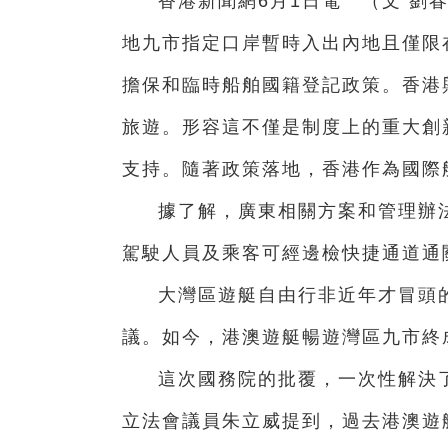
香港新聞網6月1日電 （文 劉
地九市指定口岸暫時入出內地且僅限
擔保和臨時船舶國籍登記政策。香港
旅遊。形容這不僅是制度上的重大創
支持。隨著政策落地，香港作為國際
據了解，廣東相關方案和管理辦
駕駛人員及乘客可經邊檢快捷通道通
大灣區遊艇自由行非近年才冒頭的
議。如今，港澳遊艇暢遊灣區九市終
這次國務院的批覆，一次性解決
立法會議員朱立威提到，過去港澳遊