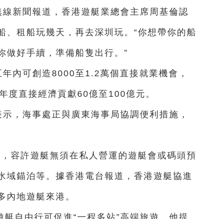
無線新聞報道，香港遊艇業總會主席周基倫認
船、租船玩幾天，再去深圳玩。“你想帶你的船
你做好手續，準備船隻出行。”
年內可創造8000至1.2萬個直接就業機會，
年度直接經濟貢獻60億至100億元。
表示，海事處正與廣東海事局協調便利措施，
求，容許遊艇無須在私人營運的遊艇會或碼頭預
水域錨泊等。據香港電台報道，香港遊艇協進
多內地遊艇來港。
艇自由行可促進“一程多站”高端旅遊。他提