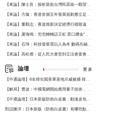
【來論】陳士良：探析當前台灣民眾統一觀望心態的深層成因
【來論】方璇：香港首個五年發展規劃應立足民生務實前行
【來論】董觀志：賽道煥新決定經濟行穩致遠
【來論】屠海鳴：兜兜轉轉話王虹 眾口鑠金“一邊倒”
【來論】石琤：科技發展需以人為本 數碼共融不應讓長者放棄傳統生活方式
【來論】高松傑：從人民大會堂到立法會宴會廳——香港管治新範式的完整拼圖
論壇
更 多
【中通論壇】8名韓生闖美軍基地示威被捕 韓國年輕人反美情緒從何而來？
【解局】曹波：中國電網開始應用量子技術，以後會不再停電嗎？
【中通論壇】日本新版防衛白皮書：動漫皮包藏不住軍國野心
對話陳洋：日本新版《防衛白皮書》有哪些點值得警惕？