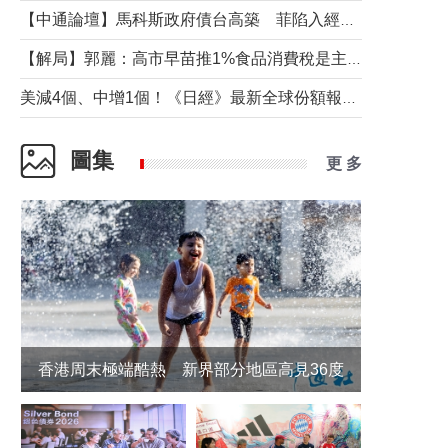
【中通論壇】馬科斯政府債台高築 菲陷入經濟困境與南海對抗惡循環？
【解局】郭麗：高市早苗推1%食品消費稅是主動作為還是被迫“飲鴆止渴”
美減4個、中增1個！《日經》最新全球份額報告透露了什麼？
圖集
更 多
香港周末極端酷熱 新界部分地區高見36度