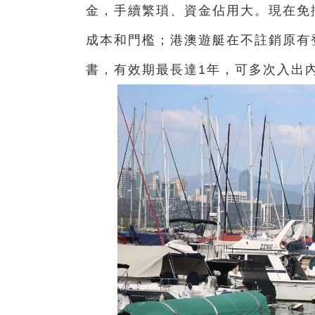
金，手續繁瑣、資金佔用大。現在免
成本和門檻；港澳遊艇在不註銷原有
書，有效期最長達1年，可多次入出內