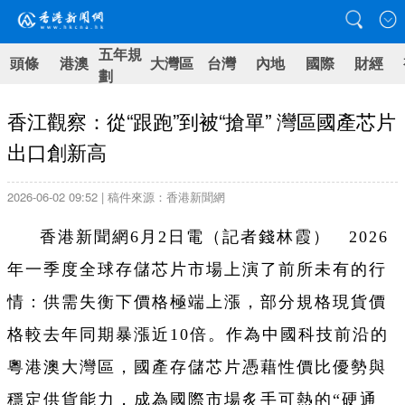
五年規
頭條
港澳
大灣區
台灣
內地
國際
財經
劃
香江觀察：從“跟跑”到被“搶單” 灣區國產芯片
出口創新高
2026-06-02 09:52 | 稿件來源：香港新聞網
香港新聞網6月2日電（記者錢林霞） 2026
年一季度全球存儲芯片市場上演了前所未有的行
情：供需失衡下價格極端上漲，部分規格現貨價
格較去年同期暴漲近10倍。作為中國科技前沿的
粵港澳大灣區，國產存儲芯片憑藉性價比優勢與
穩定供貨能力，成為國際市場炙手可熱的“硬通