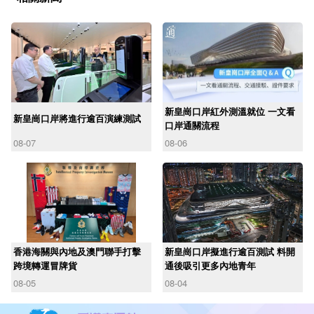
新皇崗口岸紅外測溫就位 一文看
新皇崗口岸將進行逾百演練測試
口岸通關流程
08-07
08-06
香港海關與內地及澳門聯手打擊
新皇崗口岸擬進行逾百測試 料開
跨境轉運冒牌貨
通後吸引更多內地青年
08-05
08-04