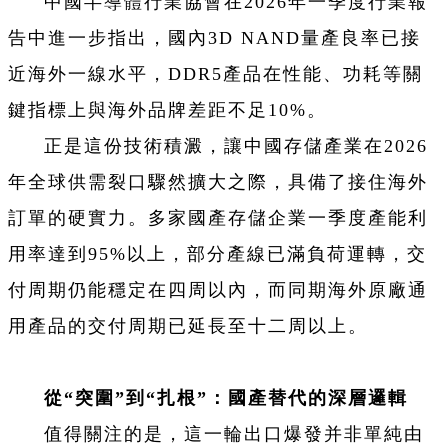
中國半導體行業協會在2026年一季度行業報
告中進一步指出，國內3D NAND量產良率已接
近海外一線水平，DDR5產品在性能、功耗等關
鍵指標上與海外品牌差距不足10%。
正是這份技術積澱，讓中國存儲產業在2026
年全球供需裂口驟然擴大之際，具備了接住海外
訂單的硬實力。多家國產存儲企業一季度產能利
用率達到95%以上，部分產線已滿負荷運轉，交
付周期仍能穩定在四周以內，而同期海外原廠通
用產品的交付周期已延長至十二周以上。
‌從“突圍”到“扎根”：國產替代的深層邏輯‌
值得關注的是，這一輪出口爆發并非單純由