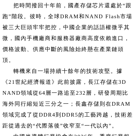
把時間撥回十年前，國產存儲芯片還處於“跟
跑”階段。彼時，全球DRAM和NAND Flash市場
被三大巨頭牢牢把控，中國企業的話語權微乎其
微，國內手機廠商和服務器廠商高度依賴進口，
價格波動、供應中斷的風險始終懸在產業鏈頭
頂。
轉機來自一場持續十餘年的技術攻堅。據
《21世紀經濟報道》此前披露，長江存儲在3D
NAND領域從64層一路追至232層，研發周期比
海外同行縮短近三分之一；長鑫存儲則在DRAM
領域完成了從DDR4到DDR5的工藝跨越，技術差
距從過去的“代際落後”收窄至“一代以內”。