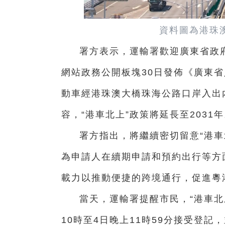
資料圖為港珠
署方表示，運輸署歡迎廣東省政府
網站政務公開板塊30日發佈《廣東
動車經港珠澳大橋珠海公路口岸入出
容，“港車北上”政策將延長至2031
署方指出，將繼續密切留意“港車
為申請人在續期申請和預約出行等方
載力以推動便捷的跨境通行，促進粵
當天，運輸署提醒市民，“港車北
10時至4日晚上11時59分接受登記