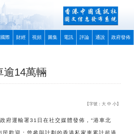
國際
財經
視頻
圖集
電訊
評論
通說
政府發佈
車逾14萬輛
【字號：
大
中
小
】
區政府運輸署31日在社交媒體發佈，“港車北
港市民歡迎；曾參與計劃的香港私家車累計超過