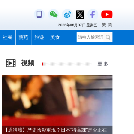
繁
简
2026年08月07日 星期五
社團
藝苑
旅遊
美食
視頻
更 多
【通講壇】歷史陰影重現？日本“特高課”是否正在