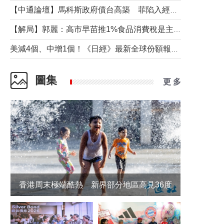
【中通論壇】馬科斯政府債台高築 菲陷入經濟困境與南海對抗惡循環？
【解局】郭麗：高市早苗推1%食品消費稅是主動作為還是被迫“飲鴆止渴”
美減4個、中增1個！《日經》最新全球份額報告透露了什麼？
圖集
更 多
香港周末極端酷熱 新界部分地區高見36度