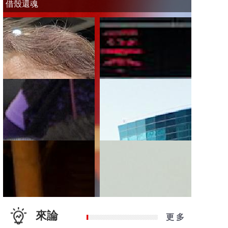
借殼還魂
來論
更 多