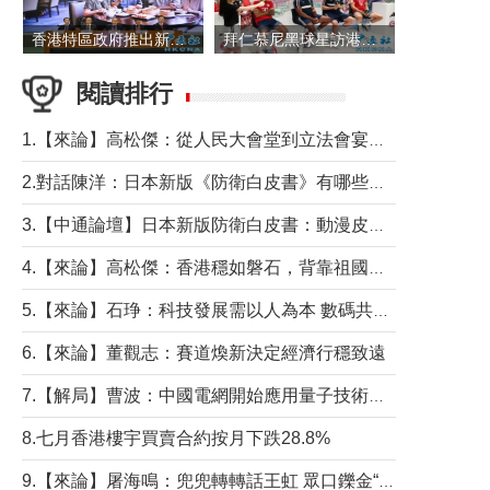
香港特區政府推出新一批銀色債券 每手1萬元保底息4.25厘
拜仁慕尼黑球星訪港 與球迷近距離互動
閱讀排行
1.【來論】高松傑：從人民大會堂到立法會宴會廳——香港管治新範式的完整拼圖
2.對話陳洋：日本新版《防衛白皮書》有哪些點值得警惕？
3.【中通論壇】日本新版防衛白皮書：動漫皮包藏不住軍國野心
4.【來論】高松傑：香港穩如磐石，背靠祖國才是真正的“終極護城河”
5.【來論】石琤：科技發展需以人為本 數碼共融不應讓長者放棄傳統生活方式
6.【來論】董觀志：賽道煥新決定經濟行穩致遠
7.【解局】曹波：中國電網開始應用量子技術，以後會不再停電嗎？
8.七月香港樓宇買賣合約按月下跌28.8%
9.【來論】屠海鳴：兜兜轉轉話王虹 眾口鑠金“一邊倒”