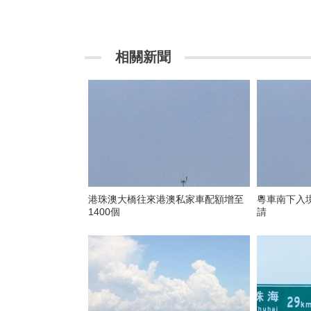
相關新聞
港珠澳大橋往來港澳私家車配額增至
粵車南下入
1400個
請