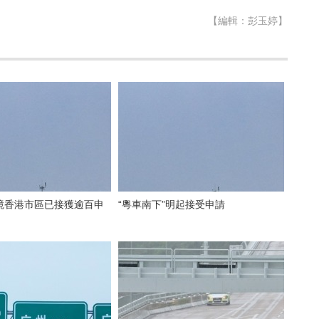
【編輯：彭玉婷】
境香港市區已接獲逾百申
“粵車南下”明起接受申請