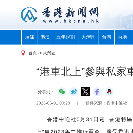
頭條
港澳
五年規劃
大灣區
台灣
內地
首頁
-> 大灣區
“港車北上”參與私家
分享到：
2026-06-01 09:28
|
稿件來源：香港中通社
香港中通社5月31日電 香港特
上”自2023年中推行至今，廣受香