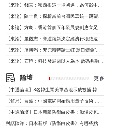
【來論】錢言：密西根這一場初選，為何戳中了兩黨最痛的神經？
【來論】陳士良：探析當前台灣民眾統一觀望心態的深層成因
【來論】方璇：香港首個五年發展規劃應立足民生務實前行
【來論】董觀志：賽道煥新決定經濟行穩致遠
【來論】屠海鳴：兜兜轉轉話王虹 眾口鑠金“一邊倒”
【來論】石琤：科技發展需以人為本 數碼共融不應讓長者放棄傳統生活方式
論壇
更 多
【中通論壇】8名韓生闖美軍基地示威被捕 韓國年輕人反美情緒從何而來？
【解局】曹波：中國電網開始應用量子技術，以後會不再停電嗎？
【中通論壇】日本新版防衛白皮書：動漫皮包藏不住軍國野心
對話陳洋：日本新版《防衛白皮書》有哪些點值得警惕？