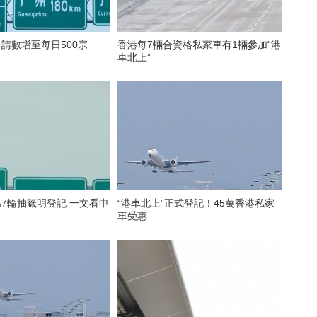
申請數增至每日500宗
香港每7輛合資格私家車有1輛參加“港
車北上”
第7輪抽籤明登記 一文看申
“港車北上”正式登記！45萬香港私家
車受惠