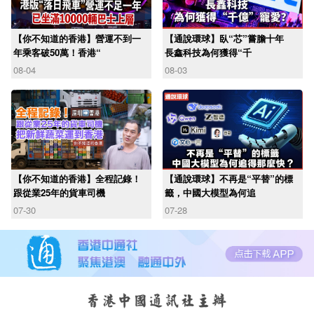
【你不知道的香港】營運不到一
【通說環球】臥“芯”嘗膽十年
年乘客破50萬！香港“
長鑫科技為何獲得“千
08-04
08-03
【你不知道的香港】全程記錄！
【通說環球】不再是“平替”的標
跟從業25年的貨車司機
籤，中國大模型為何追
07-30
07-28