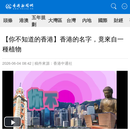
五年規
頭條
港澳
大灣區
台灣
內地
國際
財經
劃
【你不知道的香港】香港的名字，竟來自一
種植物
2026-06-04 08:42 | 稿件來源：香港中通社
Play