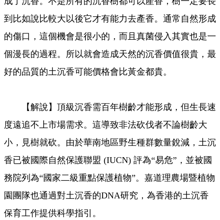
成了沉香。不是所有的沉香樹都可以產香，樹一定要長
到比如說比較大以後它才有能力去產香。通常自然形成
的傷口，這個機會是很小的，而且真菌侵入其實也是一
個漫長的過程。所以就會造成天然的沉香價值很貴，最
好的品質的土沉香可能價格會比黃金都貴。
【解說】頂級沉香需百年樹齡才能形成，但生長速
度遠追不上市場需求。這導致非法砍伐者不論樹齡大
小，見樹就砍。由於華南地區野生種群數量銳減，土沉
香已被國際自然保護聯盟 (IUCN) 評為“易危”，並被國
務院列為“國家二級重點保護植物”。嘉道理農場暨植物
園團隊也通過對土沉香的DNA研究，為香港的土沉香
保育工作提供科學指引。