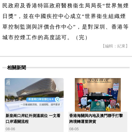
民政府及香港特區政府醫務衞生局局長“世界無煙
日獎”，並在中國疾控中心成立“世界衞生組織煙
草控制監測與評價合作中心”，是對深圳、香港等
城市控煙工作的高度認可。（完）
【編輯：紀東】
相關新聞
新皇崗口岸紅外測溫就位 一文看
香港海關與內地及澳門聯手打擊
口岸通關流程
跨境轉運冒牌貨
08-06
08-05