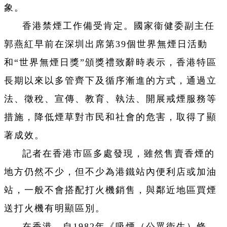
象。
香港禁煙工作備受肯定。國家衞健委副主任
郭燕紅早前在深圳出席第39個世界無煙日活動
和“世界無煙日獎”頒獎禮致辭時表示，香港特區
長期以來以多管齊下及循序漸進的方式，通過立
法、徵稅、宣傳、教育、執法、開展戒煙服務等
措施，降低煙草對市民和社會的危害，取得了顯
著成效。
記者在香港市區多處發現，雖然售賣香煙的
地方仍然不少，但不少為港鐵站內便利店或加油
站，一般不會搭配打火機銷售，與鄰近地區買煙
送打火機有明顯區別。
在香港，自1982年《吸煙（公眾衞生）條