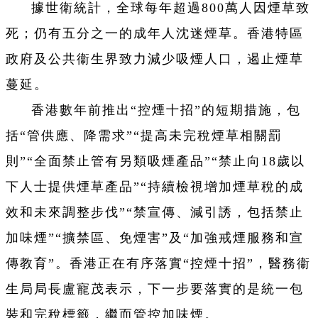
據世衛統計，全球每年超過800萬人因煙草致
死；仍有五分之一的成年人沈迷煙草。香港特區
政府及公共衞生界致力減少吸煙人口，遏止煙草
蔓延。
香港數年前推出“控煙十招”的短期措施，包
括“管供應、降需求”“提高未完稅煙草相關罰
則”“全面禁止管有另類吸煙產品”“禁止向18歲以
下人士提供煙草產品”“持續檢視增加煙草稅的成
效和未來調整步伐”“禁宣傳、減引誘，包括禁止
加味煙”“擴禁區、免煙害”及“加強戒煙服務和宣
傳教育”。香港正在有序落實“控煙十招”，醫務衞
生局局長盧寵茂表示，下一步要落實的是統一包
裝和完稅標籤，繼而管控加味煙。