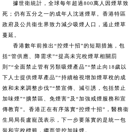
據世衛統計，全球每年超過800萬人因煙草致
死；仍有五分之一的成年人沈迷煙草。香港特區
政府及公共衞生界致力減少吸煙人口，遏止煙草
蔓延。
香港數年前推出“控煙十招”的短期措施，包
括“管供應、降需求”“提高未完稅煙草相關罰
則”“全面禁止管有另類吸煙產品”“禁止向18歲以
下人士提供煙草產品”“持續檢視增加煙草稅的成
效和未來調整步伐”“禁宣傳、減引誘，包括禁止
加味煙”“擴禁區、免煙害”及“加強戒煙服務和宣
傳教育”。香港正在有序落實“控煙十招”，醫務衞
生局局長盧寵茂表示，下一步要落實的是統一包
裝和完稅標籤，繼而管控加味煙。