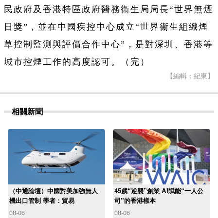
民政府及香港特區政府醫務衞生局局長“世界無煙
日獎”，並在中國疾控中心成立“世界衞生組織煙
草控制監測與評價合作中心”，是對深圳、香港等
城市控煙工作的高度認可。（完）
【編輯：紀東】
相關新聞
（中通論壇）中國對美加強無人
45歲“逆襲”創業 AI賦能“一人公
機出口管制 學者：貿易
司”的香港樣本
08-06
08-06