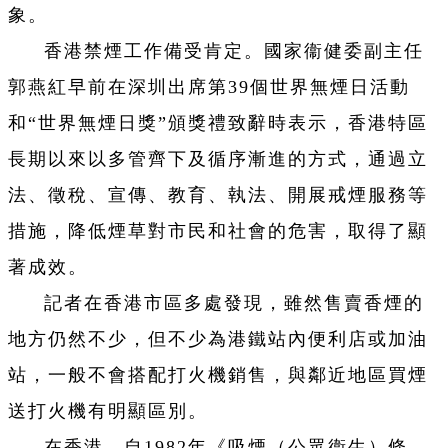
象。
香港禁煙工作備受肯定。國家衞健委副主任
郭燕紅早前在深圳出席第39個世界無煙日活動
和“世界無煙日獎”頒獎禮致辭時表示，香港特區
長期以來以多管齊下及循序漸進的方式，通過立
法、徵稅、宣傳、教育、執法、開展戒煙服務等
措施，降低煙草對市民和社會的危害，取得了顯
著成效。
記者在香港市區多處發現，雖然售賣香煙的
地方仍然不少，但不少為港鐵站內便利店或加油
站，一般不會搭配打火機銷售，與鄰近地區買煙
送打火機有明顯區別。
在香港，自1982年《吸煙（公眾衞生）條