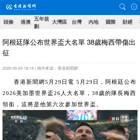
五年規
頭條
港澳
大灣區
台灣
內地
國際
財經
劃
阿根廷隊公布世界盃大名單 38歲梅西帶傷出
征
2026-05-29 18:15 | 稿件來源：香港新聞網
香港新聞網5月29日電 5月29日，阿根廷公布
2026美加墨世界盃26人大名單，38歲的隊長梅西
領銜，這將是他第六次參加世界盃。