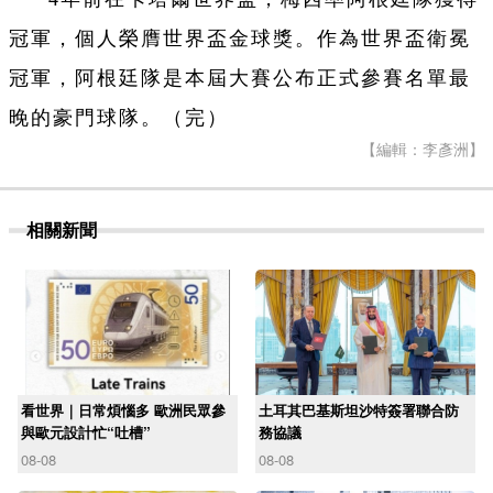
冠軍，個人榮膺世界盃金球獎。作為世界盃衛冕
冠軍，阿根廷隊是本屆大賽公布正式參賽名單最
晚的豪門球隊。（完）
【編輯：李彥洲】
相關新聞
看世界｜日常煩惱多 歐洲民眾參
土耳其巴基斯坦沙特簽署聯合防
與歐元設計忙“吐槽”
務協議
08-08
08-08