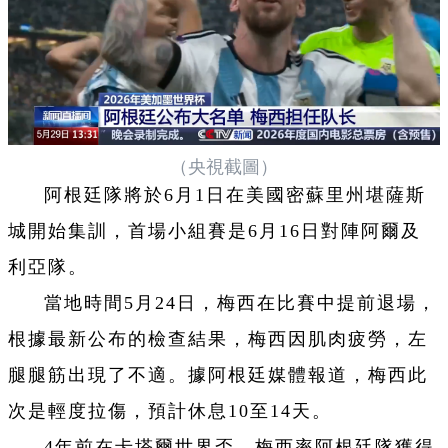
（央視截圖）
阿根廷隊將於6月1日在美國密蘇里州堪薩斯
城開始集訓，首場小組賽是6月16日對陣阿爾及
利亞隊。
當地時間5月24日，梅西在比賽中提前退場，
根據最新公布的檢查結果，梅西因肌肉疲勞，左
腿腿筋出現了不適。據阿根廷媒體報道，梅西此
次是輕度拉傷，預計休息10至14天。
4年前在卡塔爾世界盃，梅西率阿根廷隊獲得