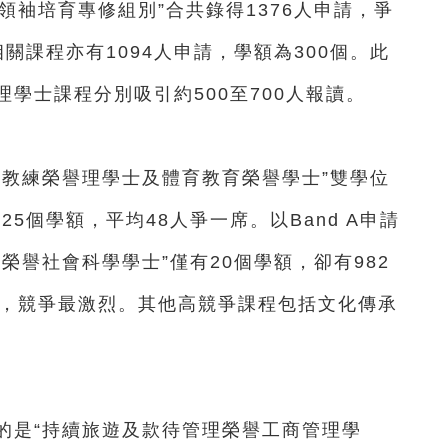
領袖培育專修組別”合共錄得1376人申請，爭
相關課程亦有1094人申請，學額為300個。此
學士課程分別吸引約500至700人報讀。
教練榮譽理學士及體育教育榮譽學士”雙學位
25個學額，平均48人爭一席。以Band A申請
榮譽社會科學學士”僅有20個學額，卻有982
人，競爭最激烈。其他高競爭課程包括文化傳承
是“持續旅遊及款待管理榮譽工商管理學