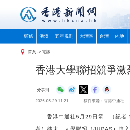
頭條
港澳
五年規劃
大灣區
台灣
內地
首頁
-> 電訊
香港大學聯招競爭激
分享到：
2026-05-29 11:21
|
稿件來源：香港中通社
香港中通社5月29日電 （記者 
考）結束，大學聯招（JUPAS）進