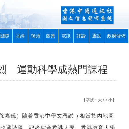
國際
財經
視頻
圖集
電訊
評論
通說
政府發佈
烈 運動科學成熱門課程
【字號：
大
中
小
】
徐嘉儀）隨着香港中學文憑試（相當於內地高
入改選階段。記者綜合香港大學、香港教育大學