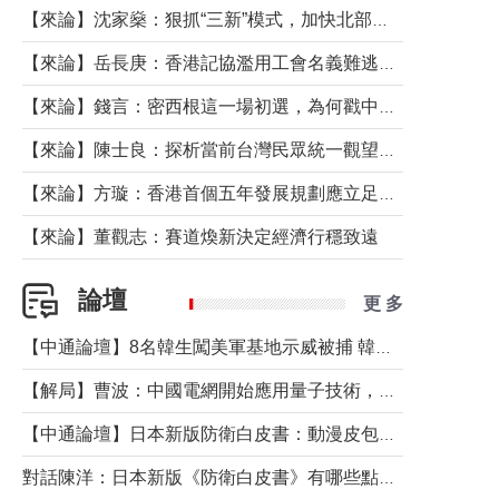
【來論】沈家燊：狠抓“三新”模式，加快北部都會區建設
【來論】岳長庚：香港記協濫用工會名義難逃法律制裁
【來論】錢言：密西根這一場初選，為何戳中了兩黨最痛的神經？
【來論】陳士良：探析當前台灣民眾統一觀望心態的深層成因
【來論】方璇：香港首個五年發展規劃應立足民生務實前行
【來論】董觀志：賽道煥新決定經濟行穩致遠
論壇
更 多
【中通論壇】8名韓生闖美軍基地示威被捕 韓國年輕人反美情緒從何而來？
【解局】曹波：中國電網開始應用量子技術，以後會不再停電嗎？
【中通論壇】日本新版防衛白皮書：動漫皮包藏不住軍國野心
對話陳洋：日本新版《防衛白皮書》有哪些點值得警惕？