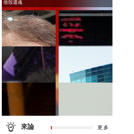
借殼還魂
來論
更 多