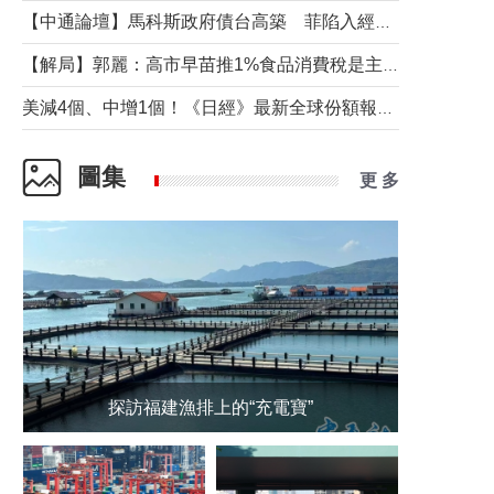
【中通論壇】馬科斯政府債台高築 菲陷入經濟困境與南海對抗惡循環？
【解局】郭麗：高市早苗推1%食品消費稅是主動作為還是被迫“飲鴆止渴”
美減4個、中增1個！《日經》最新全球份額報告透露了什麼？
圖集
更 多
探訪福建漁排上的“充電寶”