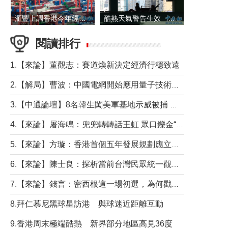
滙豐上調香港今年經濟增長預測至4.5%
酷熱天氣警告生效 本港高溫持續至下周
閱讀排行
1.【來論】董觀志：賽道煥新決定經濟行穩致遠
2.【解局】曹波：中國電網開始應用量子技術，以後會不再停電嗎？
3.【中通論壇】8名韓生闖美軍基地示威被捕 韓國年輕人反美情緒從何而來？
4.【來論】屠海鳴：兜兜轉轉話王虹 眾口鑠金“一邊倒”
5.【來論】方璇：香港首個五年發展規劃應立足民生務實前行
6.【來論】陳士良：探析當前台灣民眾統一觀望心態的深層成因
7.【來論】錢言：密西根這一場初選，為何戳中了兩黨最痛的神經？
8.拜仁慕尼黑球星訪港 與球迷近距離互動
9.香港周末極端酷熱 新界部分地區高見36度