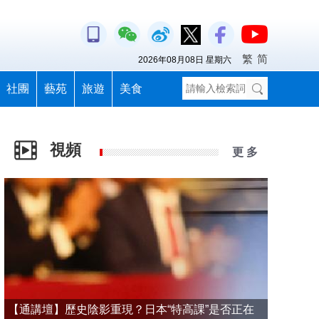
繁
简
2026年08月08日 星期六
社團
藝苑
旅遊
美食
視頻
更 多
【通講壇】歷史陰影重現？日本“特高課”是否正在