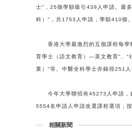
士”，25個學額吸引439人申請。
科）”，共1753人申請，學額410個
香港大學最激烈的五個課程每學額競
育學士（語文教育）—英文教育”、“
業）”等。中醫全科學士亦錄得251人
今年大學聯招有45273人申請，
5554名申請人申請改選課程選項，按
相關新聞