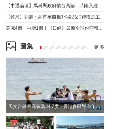
【中通論壇】馬科斯政府債台高築 菲陷入經濟困境與南海對抗惡循環？
【解局】郭麗：高市早苗推1%食品消費稅是主動作為還是被迫“飲鴆止渴”
美減4個、中增1個！《日經》最新全球份額報告透露了什麼？
圖集
更 多
天文台錄最高氣溫34.7度 香港多區迎今年最熱一天