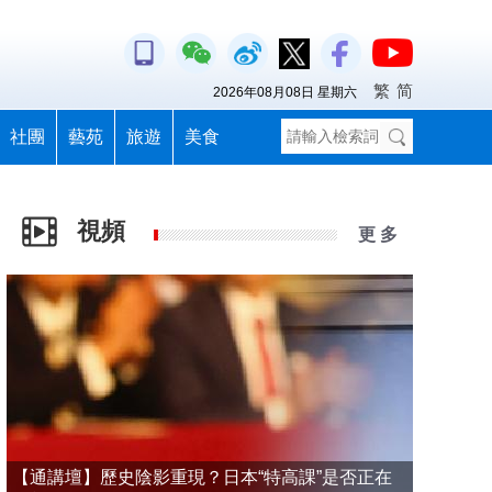
繁
简
2026年08月08日 星期六
社團
藝苑
旅遊
美食
視頻
更 多
【通講壇】歷史陰影重現？日本“特高課”是否正在