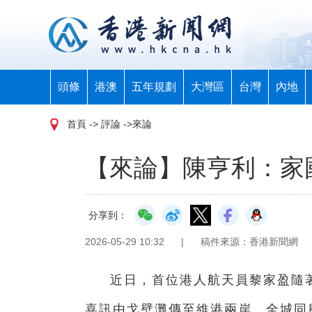
頭條
港澳
五年規劃
大灣區
台灣
內地
首頁
-> 評論 ->來論
【來論】陳亨利：家
分享到：
2026-05-29 10:32
|
稿件來源：香港新聞網
近日，首位港人航天員黎家盈隨
喜訊由戈壁灘傳至維港兩岸，全城同