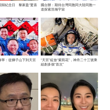
回歸紀念日 黎家盈“驚喜
國台辦：期待台灣同胞同大陸同胞一
道探索浩瀚宇宙
偉寧：從獅子山下到天宮
“天宮”綻放“紫荊花”，神舟二十三號乘
組創多個“首次”