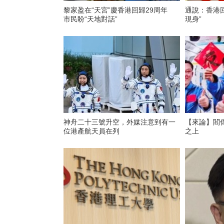
黎家盈在“天宮”慶香港回歸29周年
通說：香港
市民盼“天地對話”
現身”
神舟二十三號升空，外媒注意到有一
【來論】閻
位港產航天員在列
之上