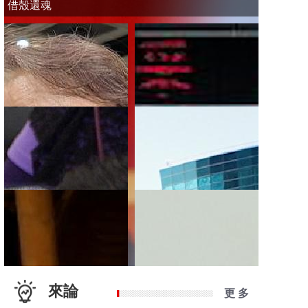
借殼還魂
來論
更 多