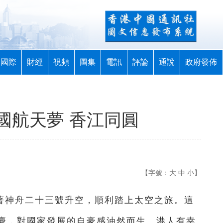
國際
財經
視頻
圖集
電訊
評論
通說
政府發佈
國航天夢 香江同圓
【字號：
大
中
小
】
著神舟二十三號升空，順利踏上太空之旅。這
慶，對國家發展的自豪感油然而生。港人有幸