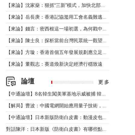
【來論】沈家燊：狠抓“三新”模式，加快北部都會區建設
【來論】岳長庚：香港記協濫用工會名義難逃法律制裁
【來論】錢言：密西根這一場初選，為何戳中了兩黨最痛的神經？
【來論】陳士良：探析當前台灣民眾統一觀望心態的深層成因
【來論】方璇：香港首個五年發展規劃應立足民生務實前行
【來論】董觀志：賽道煥新決定經濟行穩致遠
論壇
更 多
【中通論壇】8名韓生闖美軍基地示威被捕 韓國年輕人反美情緒從何而來？
【解局】曹波：中國電網開始應用量子技術，以後會不再停電嗎？
【中通論壇】日本新版防衛白皮書：動漫皮包藏不住軍國野心
對話陳洋：日本新版《防衛白皮書》有哪些點值得警惕？