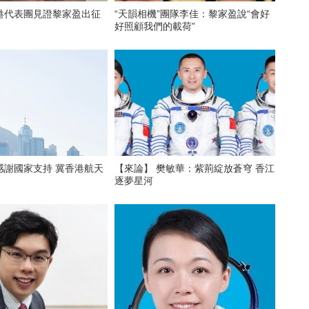
港代表團見證黎家盈出征
“天韻相機”團隊李佳：黎家盈說“會好
好照顧我們的載荷”
感謝國家支持 冀香港航天
【來論】 樊敏華：紫荊綻放蒼穹 香江
逐夢星河