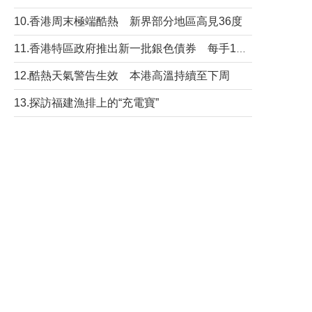
10.香港周末極端酷熱 新界部分地區高見36度
11.香港特區政府推出新一批銀色債券 每手1萬元保底息4.25厘
12.酷熱天氣警告生效 本港高溫持續至下周
13.探訪福建漁排上的“充電寶”