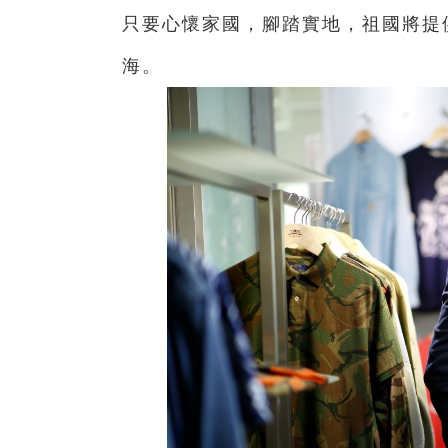
只要心懷家國，腳踏實地，祖國將提
海。