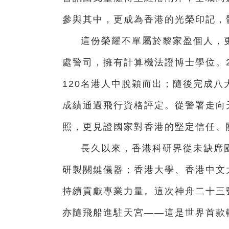
參與其中，更成為香港的光榮印記，
這份榮耀不單屬於黎家盈個人，
處警司，擁有計算機法證博士學位。2
120名港人中脫穎而出；隨後完成八大
成績通過飛行資格評定。從警署走向
照，更見證國家對香港的堅定信任、
長久以來，香港科研界從未缺席
研製關鍵儀器；香港大學、香港中文
持續貢獻專業力量。這次神舟二十三
亦隨飛船進駐天宮——這是世界首款