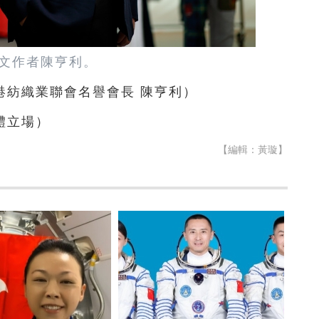
文作者陳亨利。
港紡織業聯會名譽會長 陳亨利）
體立場）
【編輯：黃璇】