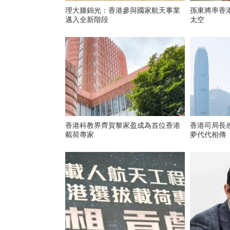
理大滕錦光：香港參與國家航天事業
孫東將率香
邁入全新階段
太空
香港科教界齊賀黎家盈成為首位香港
香港司局長
載荷專家
夢代代相傳