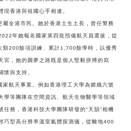
體現香港與祖國心手相連。
更屬全港市民。她於香港土生土長，曾任警務
022年她報名國家第四批預備航天員選拔，從
類200餘項訓練、累計1,700餘學時，以優秀
天宮，她的圓夢之路既是個人堅毅拼搏的寫
關懷與支持。
國家航天事業。例如香港理工大學為嫦娥六號
大學等團隊在空間資訊、航天生物醫學等領域
號任務，香港科技大學團隊研發的“天韻”相機
輕巧型高分辨率溫室氣體探測儀，從離地400