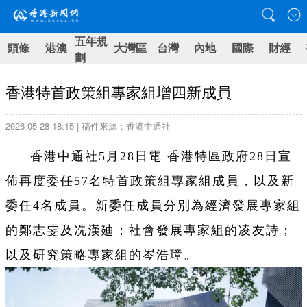
五年規
頭條
港澳
大灣區
台灣
內地
國際
財經
劃
香港特首政策組專家組增四新成員
2026-05-28 18:15 | 稿件來源：香港中通社
香港中通社5月28日電 香港特區政府28日宣
佈再度委任57名特首政策組專家組成員，以及新
委任4名成員。新委任成員分別為經濟發展專家組
的鄭志雯及冼漢廸；社會發展專家組的凌友詩；
以及研究策略專家組的岑浩璋。