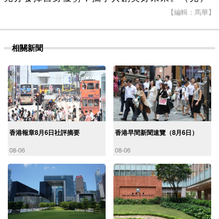
【編輯：馬華】
相關新聞
香港報章8月6日社評摘要
香港早間新聞速覽（8月6日）
08-06
08-06