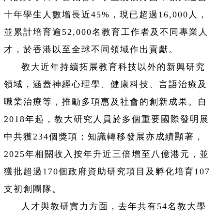
十年學生人數增長近45%，現已超過16,000人，
並累計培育逾52,000名教育工作者及不同專業人
才，於香港以至全球不同領域作出貢獻。
教大近年持續拓展教育科技以外的新興研究
領域，涵蓋神經心理學、健康科技、言語治療及
職業治療等，推動多項惠及社會的創新成果。自
2018年起，教大研究人員於多個重要國際發明展
中共獲234個獎項；知識轉移發展亦成績顯著，
2025年相關收入按年升近三倍增至八億港元，並
獲批超過170個政府資助研究項目及孵化培育107
支初創團隊。
人才與教研實力方面，去年共有54名教大學