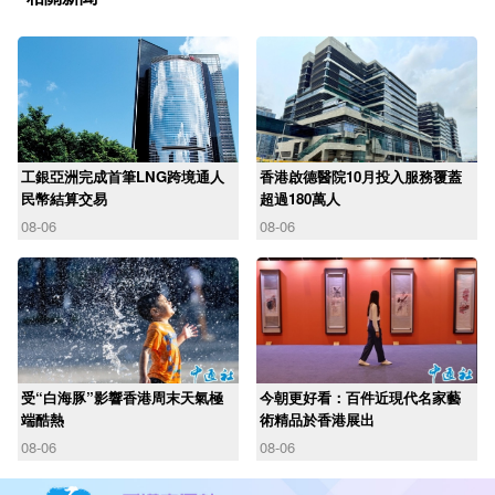
工銀亞洲完成首筆LNG跨境通人
香港啟德醫院10月投入服務覆蓋
民幣結算交易
超過180萬人
08-06
08-06
受“白海豚”影響香港周末天氣極
今朝更好看：百件近現代名家藝
端酷熱
術精品於香港展出
08-06
08-06