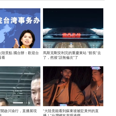
大陸景點 國台辦：歡迎台
馬斯克剛安利完的重慶東站 “館長”去
看看
了，然後“語無倫次”了
”開啟川渝行，直播展現
“大陸竟能看到蘇東坡被貶黃州的直
貌
播！”台灣網友直呼過癮