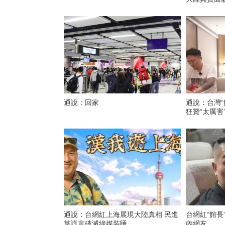
通說：回家
通說：台灣“
狂贊“太厲害
通說：台網紅上海展現大陸真相 民進
台網紅“館長
黨謊言破滅綠媒裝睡
內網友