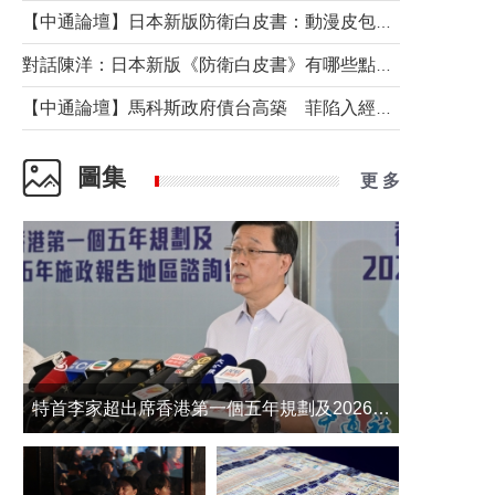
【中通論壇】日本新版防衛白皮書：動漫皮包藏不住軍國野心
對話陳洋：日本新版《防衛白皮書》有哪些點值得警惕？
【中通論壇】馬科斯政府債台高築 菲陷入經濟困境與南海對抗惡循環？
圖集
更 多
​特首李家超出席香港第一個五年規劃及2026年《施政報告》地區諮詢會