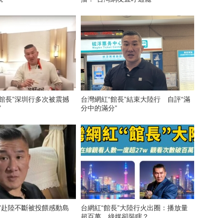
館長”深圳行多次被震撼
台灣網紅“館長”結束大陸行 自評“滿
”
分中的滿分”
”赴陸不斷被投餵感動島
台網紅“館長”大陸行火出圈：播放量
超百萬，綠媒卻裝瞎？