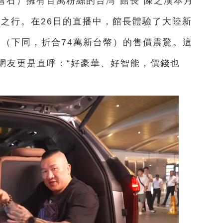
胡雪石）擁有百萬粉絲的台灣“館長”陳之漢本月
渝之行。在26日的直播中，館長體驗了大陸新
民幣（下同，折合74萬新台幣）的售價震驚。這
網友更是直呼：“好豪華、好智能，價錢也