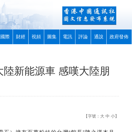
國際
財經
視頻
圖集
電訊
評論
通說
政府發佈
大陸新能源車 感嘆大陸朋
【字號：
大
中
小
】