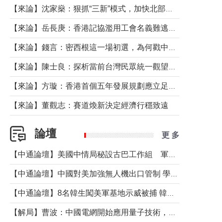
【來論】沈家燊：狠抓“三新”模式，加快北部都會區建設
【來論】岳長庚：香港記協濫用工會名義難逃法律制裁
【來論】錢言：密西根這一場初選，為何戳中了兩黨最痛的神經？
【來論】陳士良：探析當前台灣民眾統一觀望心態的深層成因
【來論】方璇：香港首個五年發展規劃應立足民生務實前行
【來論】董觀志：賽道煥新決定經濟行穩致遠
論壇
更 多
【中通論壇】美國中情局秘設古巴工作組 軍事行動箭在弦上？
【中通論壇】中國對美加強無人機出口管制 學者：貿易與安全考量兼有
【中通論壇】8名韓生闖美軍基地示威被捕 韓國年輕人反美情緒從何而來？
【解局】曹波：中國電網開始應用量子技術，以後會不再停電嗎？