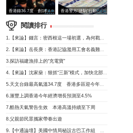
香港錄36.7度 創1884年有紀錄以來最高溫
香港警方“捷駒”行動拘147人 涉洗黑錢逾6億元
閱讀排行
1.【來論】錢言：密西根這一場初選，為何戳中了兩黨最痛的神經？
2.【來論】岳長庚：香港記協濫用工會名義難逃法律制裁
3.探訪福建漁排上的“充電寶”
4.【來論】沈家燊：狠抓“三新”模式，加快北部都會區建設
5.天文台錄最高氣溫34.7度 香港多區迎今年最熱一天
6.滙豐上調香港今年經濟增長預測至4.5%
7.酷熱天氣警告生效 本港高溫持續至下周
8.父親節民眾攜家帶眷出遊
9.【中通論壇】美國中情局秘設古巴工作組 軍事行動箭在弦上？