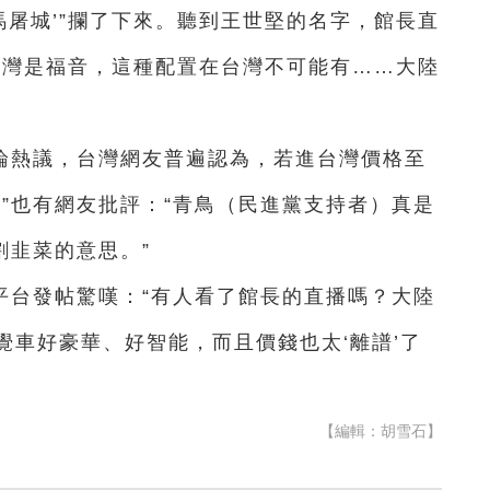
馬屠城’”攔了下來。聽到王世堅的名字，館長直
台灣是福音，這種配置在台灣不可能有……大陸
論熱議，台灣網友普遍認為，若進台灣價格至
”也有網友批評：“青鳥（民進黨支持者）真是
割韭菜的意思。”
平台發帖驚嘆：“有人看了館長的直播嗎？大陸
覺車好豪華、好智能，而且價錢也太‘離譜’了
【編輯：胡雪石】