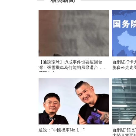
【通說環球】拆成零件也要運回台
台網紅打卡
灣！張雪機車為何能夠風靡港台，走
胞多來走走
紅海外？
通說：“中國機車No.1！”
台網紅“館長
大陸真實面