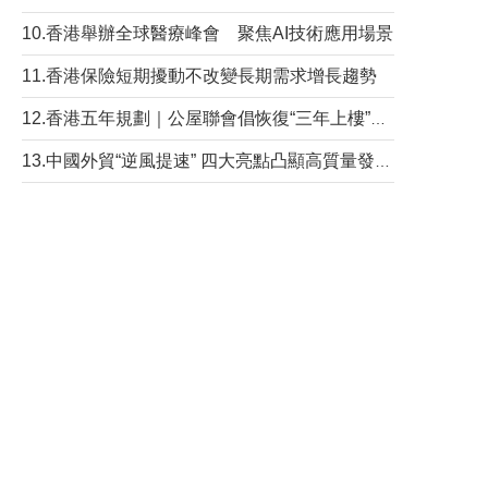
10.香港舉辦全球醫療峰會 聚焦AI技術應用場景
11.香港保險短期擾動不改變長期需求增長趨勢
12.香港五年規劃｜公屋聯會倡恢復“三年上樓”目標
13.中國外貿“逆風提速” 四大亮點凸顯高質量發展韌性