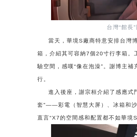
台灣“館長
當天，華境S廠商特意安排台灣
箱，介紹其可容納7個20寸行李箱
驗空間，感嘆“像在泡澡”。謝博主
行。
進入後座，謝宗桓介紹了感應式
套”——彩電（智慧大屏）、冰箱和
直言“X7的空間感和配置都不如華境S