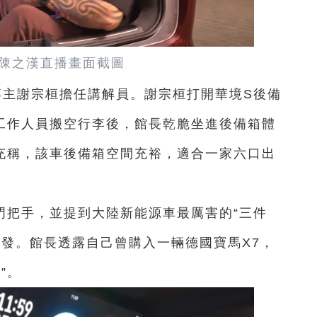
”陳之漢直播畫面截圖
博主謝宗桓擔任講解員。謝宗桓打開華境S後備
。工作人員搬空行李後，館長乾脆坐進後備箱體
補充稱，該車後備箱空間充裕，適合一家六口出
門把手，並提到大陸新能源車最厲害的“三件
沙發。館長透露自己曾購入一輛德國寶馬X7，
”。