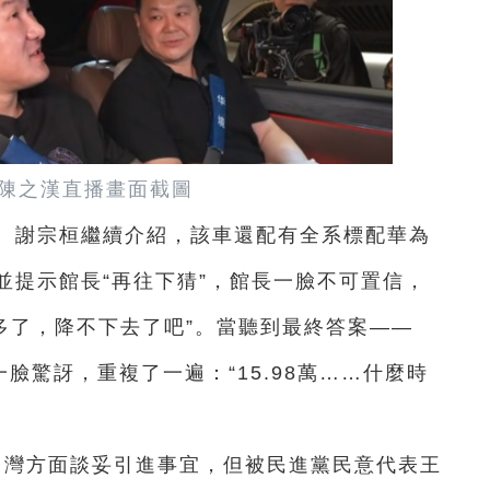
”陳之漢直播畫面截圖
元。謝宗桓繼續介紹，該車還配有全系標配華為
並提示館長“再往下猜”，館長一臉不可置信，
不多了，降不下去了吧”。當聽到最終答案——
一臉驚訝，重複了一遍：“15.98萬……什麼時
台灣方面談妥引進事宜，但被民進黨民意代表王