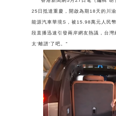
香港新
聞網5月27日電（編輯 
25日抵達重慶，開啟為期18天的川
能源汽車華境S，被15.98萬元人
段直播迅速引發兩岸網友熱議，台灣
太‘離譜’了吧。”