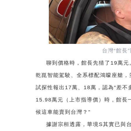
台灣“館長
聊到價格時，館長先猜了19萬
乾崑智能駕駛、全系標配鴻矇座艙，
試探性報出17萬、18萬，認為“差
15.98萬元（上市指導價）時，館長
候這車能賣到台灣？”
據謝宗桓透露，華境S其實已與