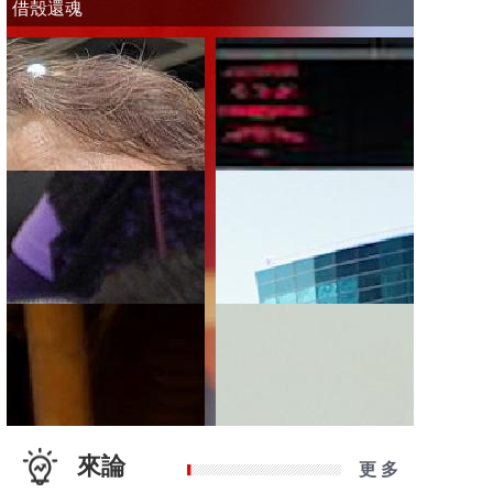
借殼還魂
來論
更 多