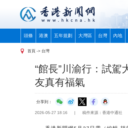
頭條
港澳
五年規劃
大灣區
台灣
內地
首頁
-> 台灣
“館長”川渝行：試駕
友真有福氣
分享到：
2026-05-27 18:16
|
稿件來源：香港中通社