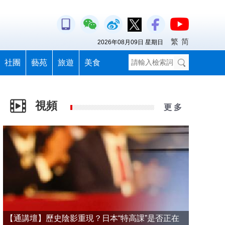
繁
简
2026年08月09日 星期日
社團
藝苑
旅遊
美食
視頻
更 多
【通講壇】歷史陰影重現？日本“特高課”是否正在