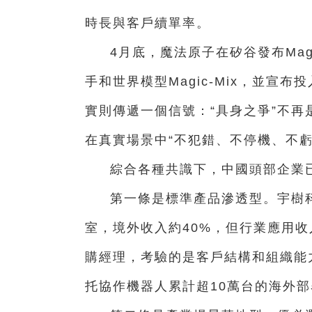
時長與客戶續單率。
4月底，魔法原子在矽谷發布Magic
手和世界模型Magic-Mix，並宣
實則傳遞一個信號：“具身之爭”不
在真實場景中“不犯錯、不停機、不虧
綜合各種共識下，中國頭部企業
第一條是標準產品滲透型。宇樹
室，境外收入約40%，但行業應用收
購經理，考驗的是客戶結構和組織能
托協作機器人累計超10萬台的海外