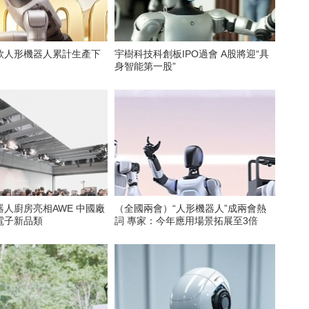
款人形機器人累計生產下
宇樹科技科創板IPO過會 A股將迎“具
身智能第一股”
人廚房亮相AWE 中國廠
（全國兩會）“人形機器人”成兩會熱
電子新品類
詞 專家：今年應用場景拓展至3倍