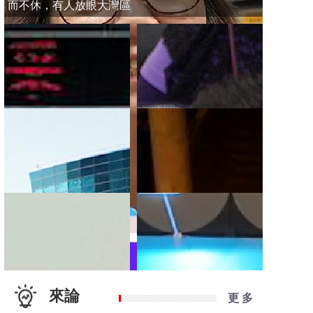
而不休，有人放眼大灣區
來論
更 多