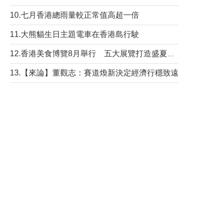
10.七月香港總雨量較正常值高超一倍
11.大熊貓生日主題電車在香港島行駛
12.香港美食博覽8月舉行 五大展覽打造盛夏嘉年華
13.【來論】董觀志：賽道煥新決定經濟行穩致遠