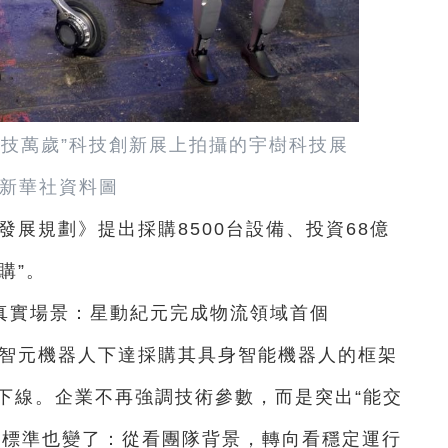
“科技萬歲”科技創新展上拍攝的宇樹科技展
新華社資料圖
發展規劃》提出採購8500台設備、投資68億
購”。
真實場景：星動紀元完成物流領域首個
向智元機器人下達採購其具身智能機器人的框架
量產下線。企業不再強調技術參數，而是突出“能交
判標準也變了：從看團隊背景，轉向看穩定運行