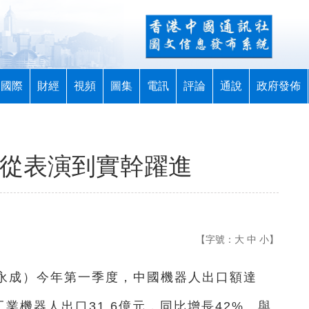
國際
財經
視頻
圖集
電訊
評論
通說
政府發佈
 從表演到實幹躍進
【字號：
大
中
小
】
葉永成）今年第一季度，中國機器人出口額達
工業機器人出口31.6億元，同比增長42%。與