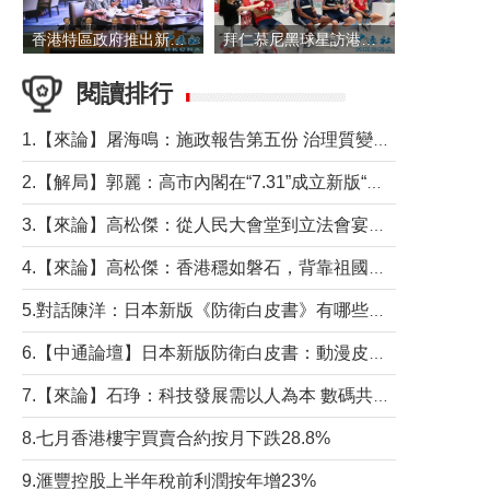
香港特區政府推出新一批銀色債券 每手1萬元保底息4.25厘
拜仁慕尼黑球星訪港 與球迷近距離互動
閱讀排行
1.【來論】屠海鳴：施政報告第五份 治理質變脈絡清
2.【解局】郭麗：高市內閣在“7.31”成立新版“特高課”意欲何為？
3.【來論】高松傑：從人民大會堂到立法會宴會廳——香港管治新範式的完整拼圖
4.【來論】高松傑：香港穩如磐石，背靠祖國才是真正的“終極護城河”
5.對話陳洋：日本新版《防衛白皮書》有哪些點值得警惕？
6.【中通論壇】日本新版防衛白皮書：動漫皮包藏不住軍國野心
7.【來論】石琤：科技發展需以人為本 數碼共融不應讓長者放棄傳統生活方式
8.七月香港樓宇買賣合約按月下跌28.8%
9.滙豐控股上半年稅前利潤按年增23%