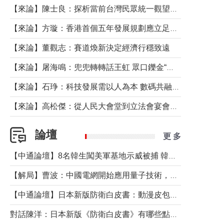
【來論】陳士良：探析當前台灣民眾統一觀望心態的深層成因
【來論】方璇：香港首個五年發展規劃應立足民生務實前行
【來論】董觀志：賽道煥新決定經濟行穩致遠
【來論】屠海鳴：兜兜轉轉話王虹 眾口鑠金“一邊倒”
【來論】石琤：科技發展需以人為本 數碼共融不應讓長者放棄傳統生活方式
【來論】高松傑：從人民大會堂到立法會宴會廳——香港管治新範式的完整拼圖
論壇
更 多
【中通論壇】8名韓生闖美軍基地示威被捕 韓國年輕人反美情緒從何而來？
【解局】曹波：中國電網開始應用量子技術，以後會不再停電嗎？
【中通論壇】日本新版防衛白皮書：動漫皮包藏不住軍國野心
對話陳洋：日本新版《防衛白皮書》有哪些點值得警惕？