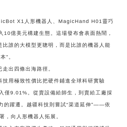
Bot X1人形機器人、MagicHand H01靈巧
布投入10億美元構建生態。這場發布會表面熱鬧，
再是比誰的大模型更聰明，而是比誰的機器人能
本”。
已走出四條出海路徑。
科技用極致性價比把硬件鋪進全球科研實驗
入僅9.01%。從賣設備給師生，到賣給工廠採
力的躍遷。越疆科技則嘗試“渠道延伸”——依
部署，向人形機器人拓展。