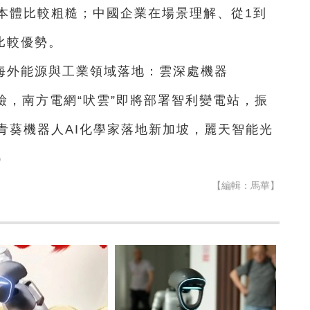
本體比較粗糙；中國企業在場景理解、從1到
比較優勢。
海外能源與工業領域落地：雲深處機器
巡檢，南方電網“吠雲”即將部署智利變電站，振
青葵機器人AI化學家落地新加坡，麗天智能光
）
【編輯：馬華】