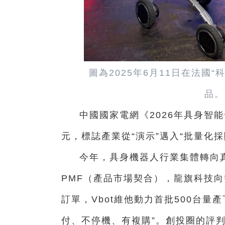
圖為2025年6月11日在法國
品。
中國國家電網《2026年具身智能
元，標誌產業從“演示”邁入“批量化採
今年，具身機器人行業集體轉向
PMF（產品市場契合），龍旗科技
訂單，Vbot維他動力首批500台
付、不停機、有複購”。創投圈的評