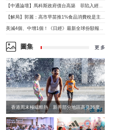
【中通論壇】馬科斯政府債台高築 菲陷入經濟困境與南海對抗惡循環？
【解局】郭麗：高市早苗推1%食品消費稅是主動作為還是被迫“飲鴆止渴”
美減4個、中增1個！《日經》最新全球份額報告透露了什麼？
圖集
更 多
香港周末極端酷熱 新界部分地區高見36度