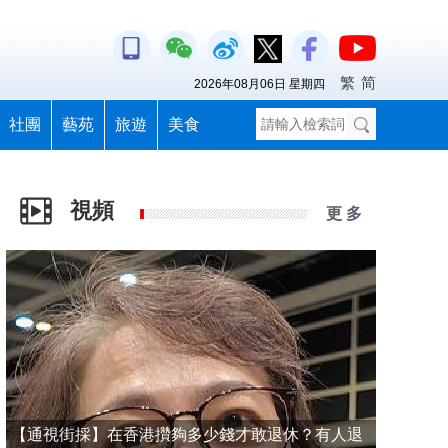
繁
简
2026年08月06日 星期四
社團
藝苑
旅遊
美食
視頻
更 多
【通視街採】在香港攢夠多少錢才敢退休？有人退