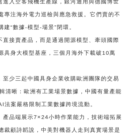
選進入空客飛機生產線，銀河通用與德國博世
處專注海外電力巡檢與應急救援。它們賣的不
建“數據-模型-場景”閉環。
不直接賣產品，而是通過開源模型、牽頭國際
源具身大模型基座，三個月海外下載破10萬
，至少三起中國具身企業收購歐洲團隊的交易
。邏輯清晰：歐洲有工業場景數據，中國有量產能
AI法案嚴格限制工業數據跨境流動。
產品端展示7×24小時作業能力，技術端拓展
總裁顧詩韜說，中美對機器人走到真實場景是