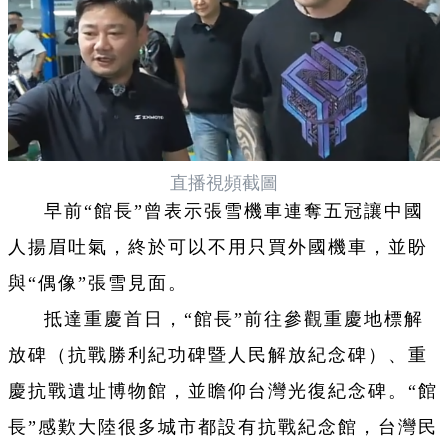
直播視頻截圖
早前“館長”曾表示張雪機車連奪五冠讓中國
人揚眉吐氣，終於可以不用只買外國機車，並盼
與“偶像”張雪見面。
抵達重慶首日，“館長”前往參觀重慶地標解
放碑（抗戰勝利紀功碑暨人民解放紀念碑）、重
慶抗戰遺址博物館，並瞻仰台灣光復紀念碑。“館
長”感歎大陸很多城市都設有抗戰紀念館，台灣民