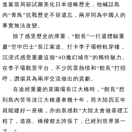
進黨當局卻試圖美化日本侵略歷史，他喊話島
內“青鳥”抗戰歷史不容遺忘，兩岸同為中國人的
事實無法改變。
除了感受歷史的厚重，“館長”一行還體驗重
慶“空中巴士”長江索道、打卡李子壩輕軌穿樓，
沉浸式感受重慶這個“4D魔幻城市”的獨特魅力。
在李子壩觀景平台，不少民眾熱情和“館長”打招
呼，讚揚其為兩岸交流做出的貢獻。
在途經重慶的菜園壩長江大橋時，“館長”想
到島內苦等淡江大橋通車幾十年，而大陸四五年
就能建好一座橋，亦由衷感歎“大陸太會做基礎工
程了，道路、橋樑都太誇張了，已經到世界第一
了。”