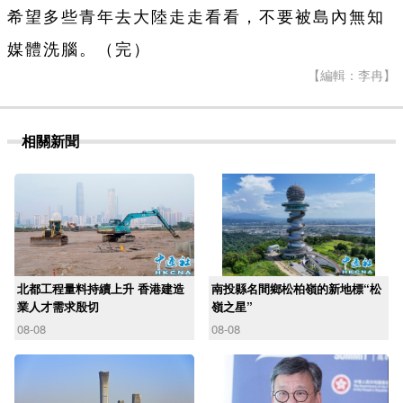
希望多些青年去大陸走走看看，不要被島內無知
媒體洗腦。（完）
【編輯：李冉】
相關新聞
北都工程量料持續上升 香港建造
南投縣名間鄉松柏嶺的新地標“松
業人才需求殷切
嶺之星”
08-08
08-08