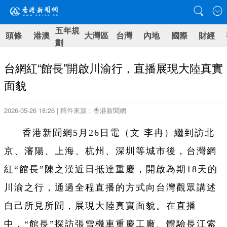
五年規
頭條
港澳
大灣區
台灣
內地
國際
財經
劃
台網紅“館長”開啟川渝行，直播展現大陸真實
面貌
2026-05-26 18:26 | 稿件來源：香港新聞網
香港新聞網5月26日電（文 李冉）繼到訪北
京、瀋陽、上海、杭州、深圳等城市後，台灣網
紅“館長”陳之漢近日抵達重慶，開啟為期18天的
川渝之行，通過全程直播的方式向台灣觀眾講述
自己所見所聞，展現大陸真實面貌。在直播
中，“館長”探訪張雪機車重慶工廠、體驗長江索