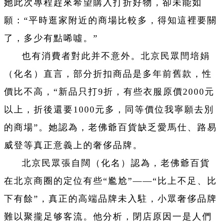
她此次專程趕來希望購入打折好物，卻未能如
願：“平時逛家附近的商場比較多，得知這裡要關
了，多少有點唏噓。”
也有消費者對此并不意外。北京民眾閆培娟
（化名）直言，部分折扣商品是多年前舊款，性
價比不高，“新品只打9折，有些衣服原價2000元
以上，折後還要1000元多，同等價位我寧願去別
的商場”。她認為，老佛爺百貨缺乏愛馬仕、路易
威登等真正意義上的奢侈品牌。
北京民眾張自闊（化名）認為，老佛爺百貨
在北京商圈的定位有些“尷尬”——“比上不足、比
下有餘”，真正的高端品牌未入駐，小眾奢侈品牌
難以聚攏足够客流。他分析，閉店原因一是人們