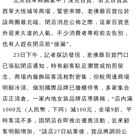
北京西單商圈集中了漢光百貨、君太百貨及
西單大悅城等商場，緊密串聯。老佛爺百貨位於
該商圈最北端。閉店消息公佈之際，這家百貨意
外迎來久違的人氣。不少消費者專程前去告別，
也有人趕在閉店前“撿漏”。
23日下午，記者探訪發現，老佛爺百貨門口
已張貼閉店通知，時有顧客駐足瀏覽或拍照留
念。商場內服飾區客流相對密集，但較周邊商場
明顯冷清。個別國際品牌已撤櫃停售，多家集合
店正清倉。一家內地女裝品牌店導購稱，“店內滿
1000元（人民幣，下同）減100元，全場9折。平
時客流不多，因閉店在即推出優惠活動，近來顧
客明顯增加。”該店27日結業後，貨品將調回公