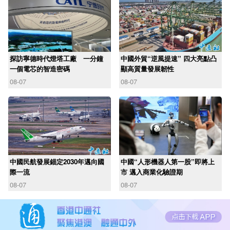
探訪寧德時代燈塔工廠 一分鐘
中國外貿“逆風提速” 四大亮點凸
一個電芯的智造密碼
顯高質量發展韌性
08-07
08-07
中國民航發展錨定2030年邁向國
中國“人形機器人第一股”即將上
際一流
市 邁入商業化驗證期
08-07
08-07