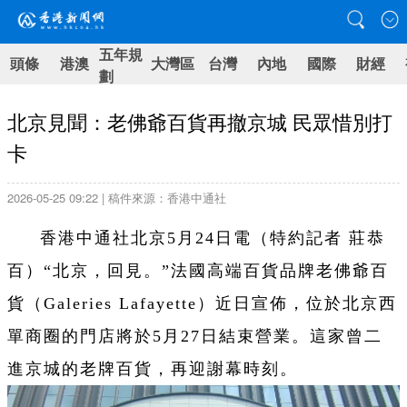
五年規
頭條
港澳
大灣區
台灣
內地
國際
財經
劃
北京見聞：老佛爺百貨再撤京城 民眾惜別打
卡
2026-05-25 09:22 | 稿件來源：香港中通社
香港中通社北京5月24日電（
特約記者 莊恭
百）
“北京，回見。”法國高端百貨品牌老佛爺百
貨（Galeries Lafayette）近日宣佈，位於北京西
單商圈的門店將於5月27日結束營業。這家曾二
進京城的老牌百貨，再迎謝幕時刻。