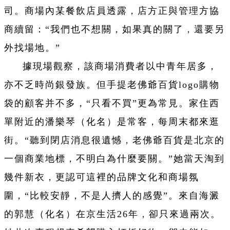
司。商場內某餐飲店員透露，店方正與管理方協
商續留：“我們也不想關，如果真的關了，還要另
外找場地。”
據現場觀察，該商場消費者以中青年居多，
亦不乏時尚銀發族。但手提老佛爺百貨logo購物
袋的顧客并不多，“只看不買”更為常見。家住西
單附近的潘樂琴（化名）是常客，每周末都來逛
街。“聽到閉店消息很遺憾，老佛爺百貨是北京的
一個商業地標，不明白為什麼要關。”她當天淘到
幾件新衣，更認可這裡的品牌文化和商場氛
圍，“比較安靜，不是人擠人的感覺”。來自海澱
的郭慧（化名）在京生活26年，卻只來過兩次。