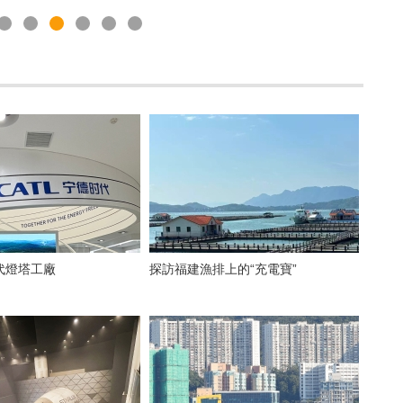
代燈塔工廠
探訪福建漁排上的“充電寶”