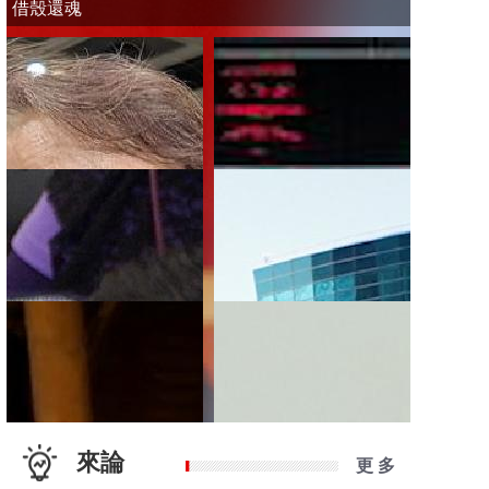
借殼還魂
來論
更 多