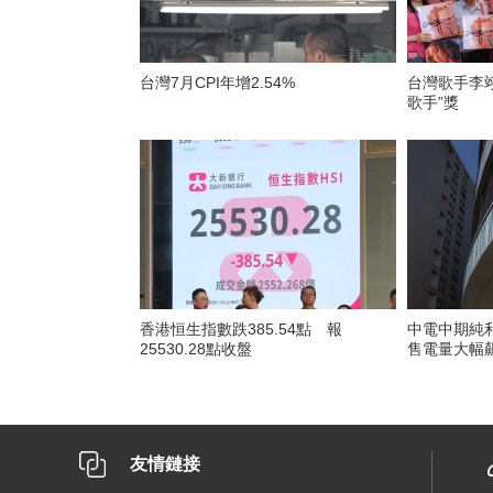
台灣7月CPI年增2.54%
台灣歌手李翊
歌手”獎
香港恒生指數跌385.54點 報
中電中期純利
25530.28點收盤
售電量大幅
友情鏈接