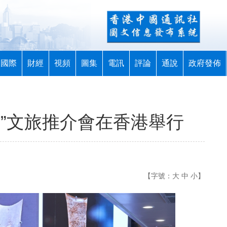
國際
財經
視頻
圖集
電訊
評論
通說
政府發佈
東”文旅推介會在香港舉行
【字號：
大
中
小
】