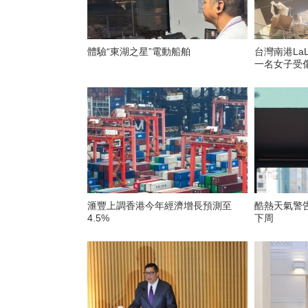
體驗“東湖之星”電動船舶
台灣南港La
一名女子受
滙豐上調香港今年經濟增長預測至
酷熱天氣警
4.5%
下周