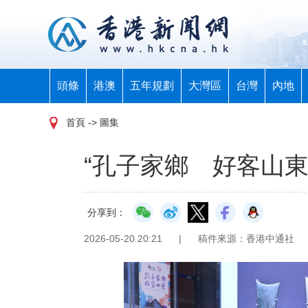
頭條
港澳
五年規劃
大灣區
台灣
內地
首頁
-> 圖集
“孔子家鄉 好客山
分享到：
2026-05-20 20:21
|
稿件來源：香港中通社