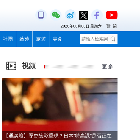
繁
简
2026年08月08日 星期六
社團
藝苑
旅遊
美食
視頻
更 多
【通講壇】歷史陰影重現？日本“特高課”是否正在