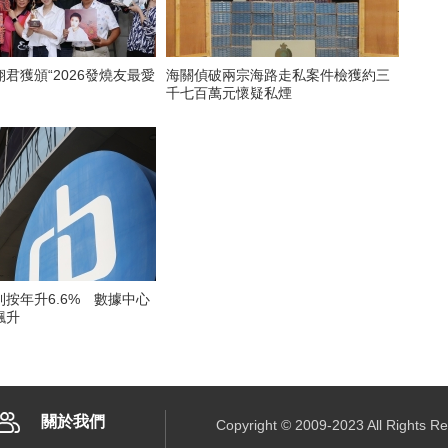
君獲頒“2026發燒友最愛
海關偵破兩宗海路走私案件檢獲約三
千七百萬元懷疑私煙
按年升6.6% 數據中心
飆升
關於我們
Copyright © 2009-2023 All R