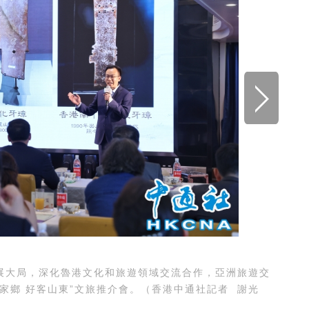
展大局，深化魯港文化和旅遊領域交流合作，亞洲旅遊交
子家鄉 好客山東”文旅推介會。（香港中通社記者 謝光