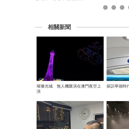
相關新聞
璀璨光城 無人機匯演在澳門夜空上
探訪寧德時
演