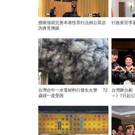
鄧炳強就完善本港性罪行法例公眾諮
行政長官李
詢會見傳媒
台灣台中一水電材料行發生火警 72
台灣舞台劇
歲婦一度受困
～》7日起