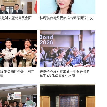
家超與東盟秘書長會面
林琇琪台灣父親節推出新專輯送亡父
《24K金曲同學會！同鞋
香港特區政府推出新一批銀色債券
公演
每手1萬元保底息4.25厘