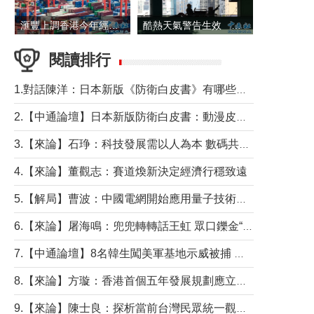
滙豐上調香港今年經濟增長預測至4.5%
酷熱天氣警告生效 本港高溫持續至下周
閱讀排行
1.對話陳洋：日本新版《防衛白皮書》有哪些點值得警惕？
2.【中通論壇】日本新版防衛白皮書：動漫皮包藏不住軍國野心
3.【來論】石琤：科技發展需以人為本 數碼共融不應讓長者放棄傳統生活方式
4.【來論】董觀志：賽道煥新決定經濟行穩致遠
5.【解局】曹波：中國電網開始應用量子技術，以後會不再停電嗎？
6.【來論】屠海鳴：兜兜轉轉話王虹 眾口鑠金“一邊倒”
7.【中通論壇】8名韓生闖美軍基地示威被捕 韓國年輕人反美情緒從何而來？
8.【來論】方璇：香港首個五年發展規劃應立足民生務實前行
9.【來論】陳士良：探析當前台灣民眾統一觀望心態的深層成因