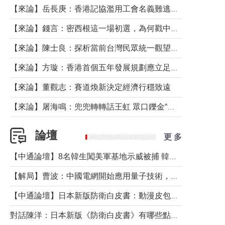
【來論】岳長庚：香港記協濫用工會名義難逃法律制裁
【來論】錢言：密西根這一場初選，為何戳中了兩黨最痛的神經？
【來論】陳士良：探析當前台灣民眾統一觀望心態的深層成因
【來論】方璇：香港首個五年發展規劃應立足民生務實前行
【來論】董觀志：賽道煥新決定經濟行穩致遠
【來論】屠海鳴：兜兜轉轉話王虹 眾口鑠金“一邊倒”
論壇
更 多
【中通論壇】8名韓生闖美軍基地示威被捕 韓國年輕人反美情緒從何而來？
【解局】曹波：中國電網開始應用量子技術，以後會不再停電嗎？
【中通論壇】日本新版防衛白皮書：動漫皮包藏不住軍國野心
對話陳洋：日本新版《防衛白皮書》有哪些點值得警惕？