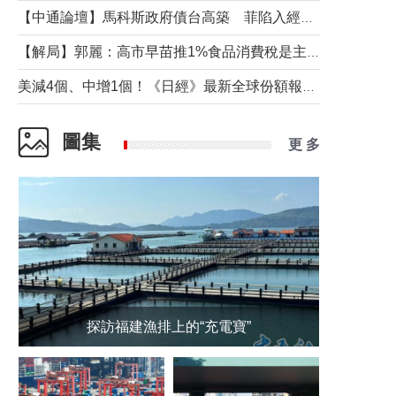
【中通論壇】馬科斯政府債台高築 菲陷入經濟困境與南海對抗惡循環？
【解局】郭麗：高市早苗推1%食品消費稅是主動作為還是被迫“飲鴆止渴”
美減4個、中增1個！《日經》最新全球份額報告透露了什麼？
圖集
更 多
探訪福建漁排上的“充電寶”