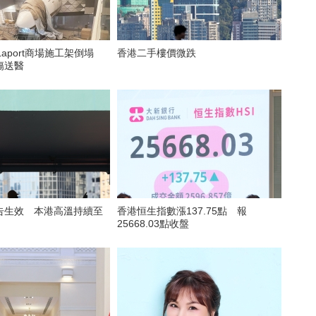
Laport商場施工架倒塌
香港二手樓價微跌
傷送醫
告生效 本港高溫持續至
香港恒生指數漲137.75點 報
25668.03點收盤