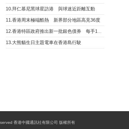
10.拜仁慕尼黑球星訪港 與球迷近距離互動
11.香港周末極端酷熱 新界部分地區高見36度
12.香港特區政府推出新一批銀色債券 每手1萬元保底息4.25厘
13.大熊貓生日主題電車在香港島行駛
ights Reserved 香港中國通訊社有限公司 版權所有