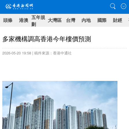
五年規
頭條
港澳
大灣區
台灣
內地
國際
財經
劃
多家機構調高香港今年樓價預測
2026-05-20 19:58 | 稿件來源：香港中通社