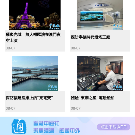
璀璨光城 無人機匯演在澳門夜
探訪寧德時代燈塔工廠
空上演
08-07
08-07
探訪福建漁排上的“充電寶”
體驗“東湖之星”電動船舶
08-07
08-07