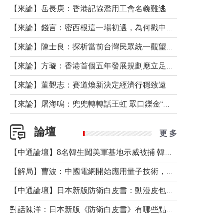
【來論】岳長庚：香港記協濫用工會名義難逃法律制裁
【來論】錢言：密西根這一場初選，為何戳中了兩黨最痛的神經？
【來論】陳士良：探析當前台灣民眾統一觀望心態的深層成因
【來論】方璇：香港首個五年發展規劃應立足民生務實前行
【來論】董觀志：賽道煥新決定經濟行穩致遠
【來論】屠海鳴：兜兜轉轉話王虹 眾口鑠金“一邊倒”
論壇
更 多
【中通論壇】8名韓生闖美軍基地示威被捕 韓國年輕人反美情緒從何而來？
【解局】曹波：中國電網開始應用量子技術，以後會不再停電嗎？
【中通論壇】日本新版防衛白皮書：動漫皮包藏不住軍國野心
對話陳洋：日本新版《防衛白皮書》有哪些點值得警惕？