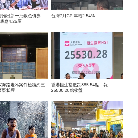
府推出新一批銀色債券
台灣7月CPI年增2.54%
底息4.25厘
宗海路走私案件檢獲約三
香港恒生指數跌385.54點 報
懷疑私煙
25530.28點收盤