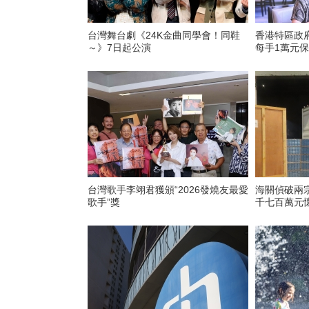
台灣舞台劇《24K金曲同學會！同鞋
香港特區政
～》7日起公演
每手1萬元保
台灣歌手李翊君獲頒“2026發燒友最愛
海關偵破兩
歌手”獎
千七百萬元