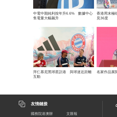
中電中期純利按年升6.6% 數據中心
香港周末極
售電量大幅飆升
見36度
拜仁慕尼黑球星訪港 與球迷近距離
名家作品展
互動
友情鏈接
國務院港澳辦
文匯報