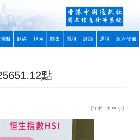
國際
財經
視頻
圖集
電訊
評論
通說
政府發佈
651.12點
【字號：
大
中
小
】