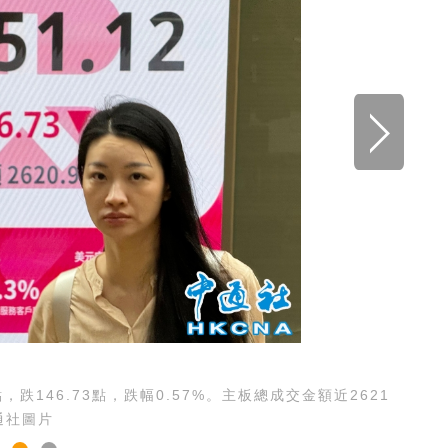
跌146.73點，跌幅0.57%。主板總成交金額近2621
通社圖片