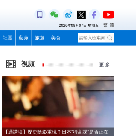
繁
简
2026年08月07日 星期五
社團
藝苑
旅遊
美食
視頻
更 多
【通講壇】歷史陰影重現？日本“特高課”是否正在