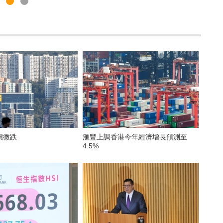
價微跌
滙豐上調香港今年經濟增長預測至
4.5%