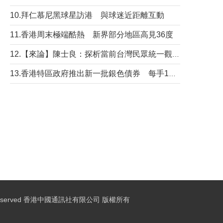
10.拜仁慕尼黑球星訪港 與球迷近距離互動
11.香港周末極端酷熱 新界部分地區高見36度
12.【來論】陳士良：探析當前台灣民眾統一觀望心態的深層成因
13.香港特區政府推出新一批銀色債券 每手1萬元保底息4.25厘
ights Reserved 香港中國通訊社有限公司 版權所有