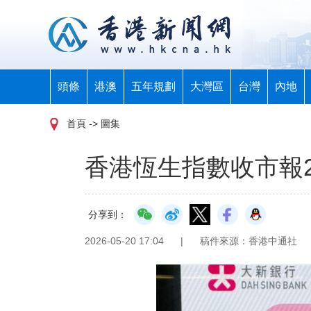
頭條
港澳
五年規劃
大灣區
台灣
內地
首頁
-> 圖集
香港恆生指數收市報25
分享到：
2026-05-20 17:04
|
稿件來源：香港中通社