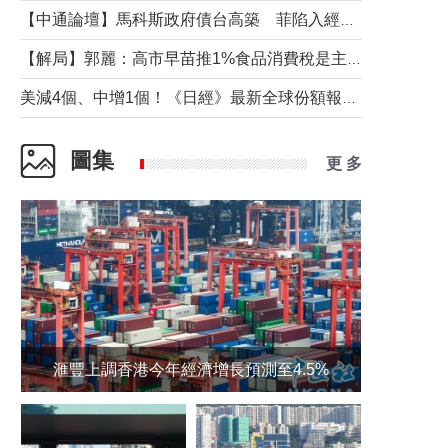
【中通論壇】馬科斯政府債台高築 菲陷入經濟困境與南海對抗惡循環？
【解局】郭麗：高市早苗推1%食品消費稅是主動作為還是被迫“飲鴆止渴”
美減4個、中增1個！《日經》最新全球份額報告透露了什麼？
圖集
更 多
滙豐上調香港今年經濟增長預測至4.5%