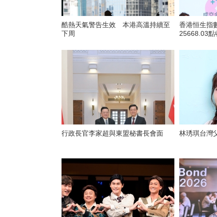
酷熱天氣警告生效 本港高溫持續至
香港恒生指數
下周
25668.03
行政長官李家超與東盟秘書長會面
林琇琪台灣