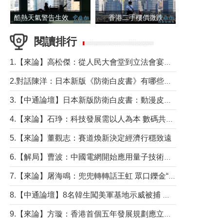
酷熱天氣警告生效 本港高溫持續至下周
香港二手樓價微跌
閱讀排行
1.【來論】高松傑：從人民大會堂到立法會宴會廳——香港管治新範式的完整拼圖
2.對話陳洋：日本新版《防衛白皮書》有哪些點值得警惕？
3.【中通論壇】日本新版防衛白皮書：動漫皮包藏不住軍國野心
4.【來論】石琤：科技發展需以人為本 數碼共融不應讓長者放棄傳統生活方式
5.【來論】董觀志：賽道煥新決定經濟行穩致遠
6.【解局】曹波：中國電網開始應用量子技術，以後會不再停電嗎？
7.【來論】屠海鳴：兜兜轉轉話王虹 眾口鑠金“一邊倒”
8.【中通論壇】8名韓生闖美軍基地示威被捕 韓國年輕人反美情緒從何而來？
9.【來論】方璇：香港首個五年發展規劃應立足民生務實前行