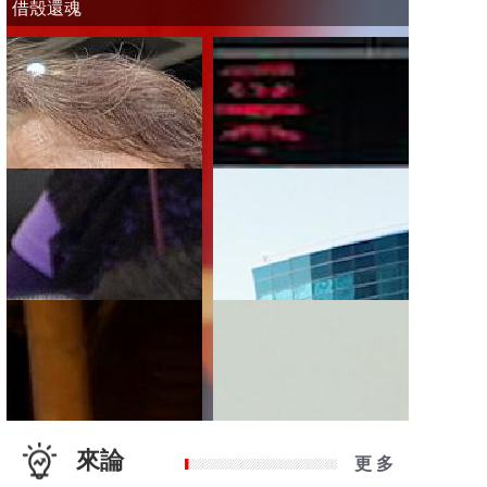
借殼還魂
來論
更 多