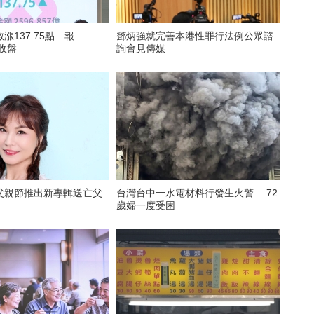
漲137.75點 報
鄧炳強就完善本港性罪行法例公眾諮
點收盤
詢會見傳媒
父親節推出新專輯送亡父
台灣台中一水電材料行發生火警 72
歲婦一度受困