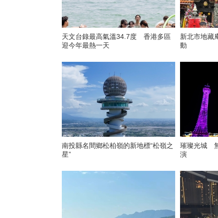
天文台錄最高氣溫34.7度 香港多區
新北市地藏
迎今年最熱一天
動
南投縣名間鄉松柏嶺的新地標“松嶺之
璀璨光城 
星”
演