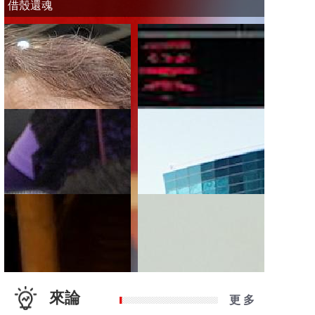
借殼還魂
來論
更 多