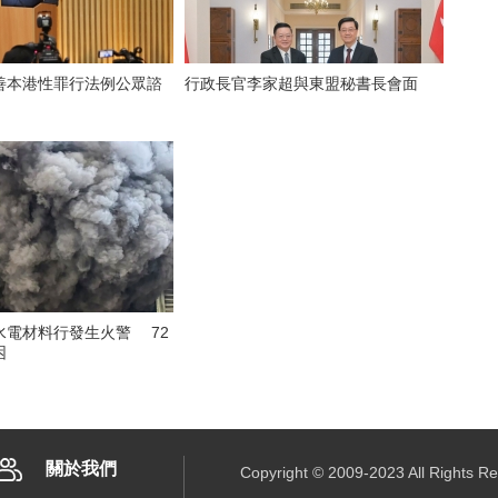
善本港性罪行法例公眾諮
行政長官李家超與東盟秘書長會面
水電材料行發生火警 72
困
關於我們
Copyright © 2009-2023 All R