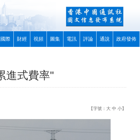
國際
財經
視頻
圖集
電訊
評論
通說
政府發佈
累進式費率"
【字號：
大
中
小
】