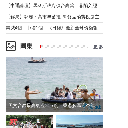
【中通論壇】馬科斯政府債台高築 菲陷入經濟困境與南海對抗惡循環？
【解局】郭麗：高市早苗推1%食品消費稅是主動作為還是被迫“飲鴆止渴”
美減4個、中增1個！《日經》最新全球份額報告透露了什麼？
圖集
更 多
天文台錄最高氣溫34.7度 香港多區迎今年最熱一天