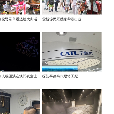
庵俊賢堂舉辦過爐大典活
父親節民眾攜家帶眷出遊
無人機匯演在澳門夜空上
探訪寧德時代燈塔工廠