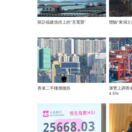
探訪福建漁排上的“充電寶”
體驗“東湖之
香港二手樓價微跌
滙豐上調香
4.5%