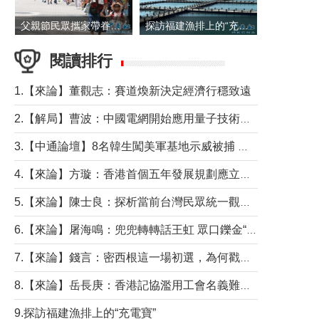
父親節民眾攜家帶眷出遊
探訪福建漁排上的“充電寶”
閱讀排行
1.【來論】董觀志：賽道煥新決定經濟行穩致遠
2.【解局】曹波：中國電網開始應用量子技術，以後會不再停電嗎？
3.【中通論壇】8名韓生闖美軍基地示威被捕 韓國年輕人反美情緒從何而來？
4.【來論】方璇：香港首個五年發展規劃應立足民生務實前行
5.【來論】陳士良：探析當前台灣民眾統一觀望心態的深層成因
6.【來論】屠海鳴：兜兜轉轉話王虹 眾口鑠金“一邊倒”
7.【來論】錢言：密西根這一場初選，為何戳中了兩黨最痛的神經？
8.【來論】岳長庚：香港記協濫用工會名義難逃法律制裁
9.探訪福建漁排上的“充電寶”