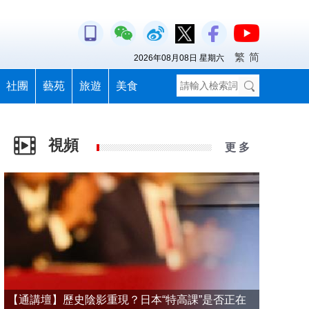
繁
简
2026年08月08日 星期六
社團
藝苑
旅遊
美食
視頻
更 多
【通講壇】歷史陰影重現？日本“特高課”是否正在