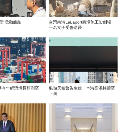
星”電動船舶
台灣南港LaLaport商場施工架倒塌
一名女子受傷送醫
港今年經濟增長預測至
酷熱天氣警告生效 本港高溫持續至
下周