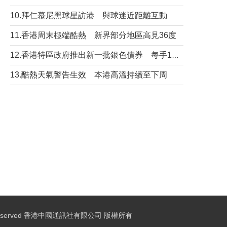
10.拜仁慕尼黑球星訪港 與球迷近距離互動
11.香港周末極端酷熱 新界部分地區高見36度
12.香港特區政府推出新一批銀色債券 每手1萬元保底息4.25厘
13.酷熱天氣警告生效 本港高溫持續至下周
ights Reserved 香港中國通訊社有限公司 版權所有