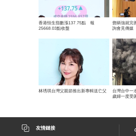
香港恒生指數漲137.75點 報
鄧炳強就完
25668.03點收盤
詢會見傳媒
林琇琪台灣父親節推出新專輯送亡父
台灣台中一
歲婦一度受
友情鏈接