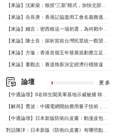
【來論】沈家燊：狠抓“三新”模式，加快北部都會區建設
【來論】岳長庚：香港記協濫用工會名義難逃法律制裁
【來論】錢言：密西根這一場初選，為何戳中了兩黨最痛的神經？
【來論】陳士良：探析當前台灣民眾統一觀望心態的深層成因
【來論】方璇：香港首個五年發展規劃應立足民生務實前行
【來論】董觀志：賽道煥新決定經濟行穩致遠
論壇
更 多
【中通論壇】8名韓生闖美軍基地示威被捕 韓國年輕人反美情緒從何而來？
【解局】曹波：中國電網開始應用量子技術，以後會不再停電嗎？
【中通論壇】日本新版防衛白皮書：動漫皮包藏不住軍國野心
對話陳洋：日本新版《防衛白皮書》有哪些點值得警惕？