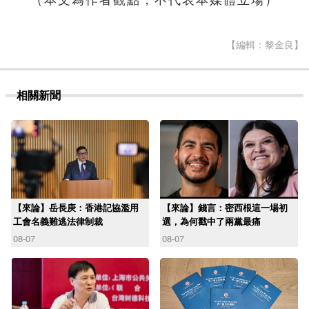
【編輯：黎金良】
相關新聞
【來論】岳長庚：香港記協濫用
【來論】錢言：密西根這一場初
工會名義難逃法律制裁
選，為何戳中了兩黨最痛
08-07
08-07