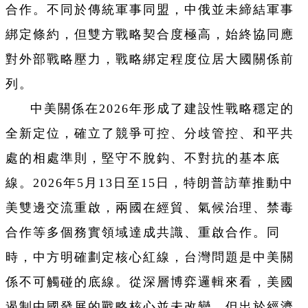
合作。不同於傳統軍事同盟，中俄並未締結軍事
綁定條約，但雙方戰略契合度極高，始終協同應
對外部戰略壓力，戰略綁定程度位居大國關係前
列。
中美關係在2026年形成了建設性戰略穩定的
全新定位，確立了競爭可控、分歧管控、和平共
處的相處準則，堅守不脫鈎、不對抗的基本底
線。2026年5月13日至15日，特朗普訪華推動中
美雙邊交流重啟，兩國在經貿、氣候治理、禁毒
合作等多個務實領域達成共識、重啟合作。同
時，中方明確劃定核心紅線，台灣問題是中美關
係不可觸碰的底線。從深層博弈邏輯來看，美國
遏制中國發展的戰略核心並未改變，但出於經濟