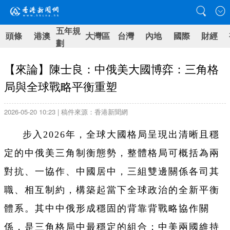
五年規
頭條
港澳
大灣區
台灣
內地
國際
財經
劃
【來論】陳士良：中俄美大國博弈：三角格
局與全球戰略平衡重塑
2026-05-20 10:23 | 稿件來源：香港新聞網
步入2026年，全球大國格局呈現出清晰且穩
定的中俄美三角制衡態勢，整體格局可概括為兩
對抗、一協作、中國居中，三組雙邊關係各司其
職、相互制約，構築起當下全球政治的全新平衡
體系。其中中俄形成穩固的背靠背戰略協作關
係，是三角格局中最穩定的組合；中美兩國維持