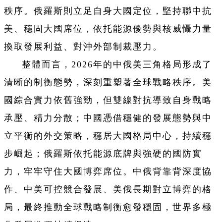
秩序。俄羅斯則立足自身大國定位，堅持聯中抗
美、穩固大國席位，依托能源優勢與核威懾力量
換取發展利益、對沖外部制裁壓力。
整體而言，2026年的中俄美三角格局形成了
清晰的制衡態勢，深刻重塑著全球戰略秩序。美
國綜合實力依舊強勁，但雙線對抗導致自身戰略
承壓、精力分散；中國憑借穩健的發展態勢與中
立平衡的外交策略，穩居大國格局中心，持續穩
步崛起；俄羅斯依托能源底牌與強硬的國防實
力，牢牢守住大國博弈席位。中俄背靠背深度協
作、中美可控競合發展、美俄長期對立博弈的格
局，最終推動全球戰略制衡愈發穩固，世界多極