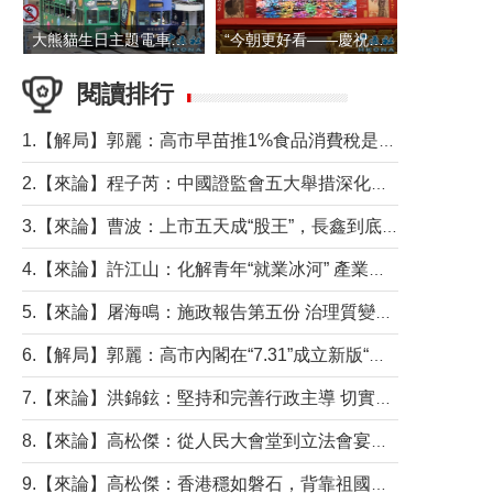
大熊貓生日主題電車在香港島行駛
“今朝更好看——慶祝中國共產黨成立105周年名家作品展”6日起舉行
閱讀排行
1.【解局】郭麗：高市早苗推1%食品消費稅是主動作為還是被迫“飲鴆止渴”
2.【來論】程子芮：中國證監會五大舉措深化內地香港資本市場合作
3.【來論】曹波：上市五天成“股王”，長鑫到底做對什麼了？
4.【來論】許江山：化解青年“就業冰河” 產業升級與過渡支援須雙軌並行
5.【來論】屠海鳴：施政報告第五份 治理質變脈絡清
6.【解局】郭麗：高市內閣在“7.31”成立新版“特高課”意欲何為？
7.【來論】洪錦鉉：堅持和完善行政主導 切實維護行政立法良性互動
8.【來論】高松傑：從人民大會堂到立法會宴會廳——香港管治新範式的完整拼圖
9.【來論】高松傑：香港穩如磐石，背靠祖國才是真正的“終極護城河”