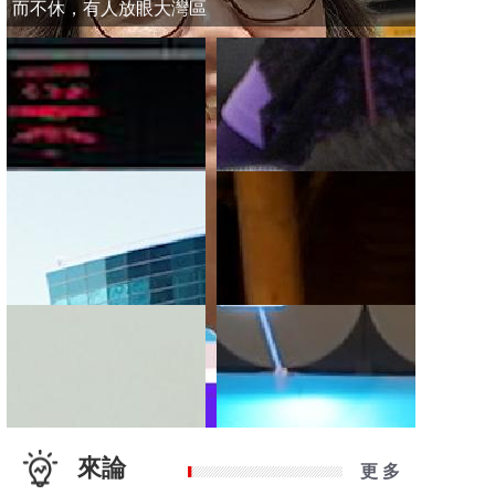
而不休，有人放眼大灣區
來論
更 多