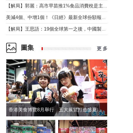
【解局】郭麗：高市早苗推1%食品消費稅是主動作為還是被迫“飲鴆止渴”
美減4個、中增1個！《日經》最新全球份額報告透露了什麼？
【解局】王思語：19個全球第一之後，中國製造還需跨過哪些關口？
圖集
更 多
香港美食博覽8月舉行 五大展覽打造盛夏嘉年華