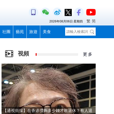
繁
简
2026年08月06日 星期四
社團
藝苑
旅遊
美食
視頻
更 多
【通視街採】在香港攢夠多少錢才敢退休？有人退