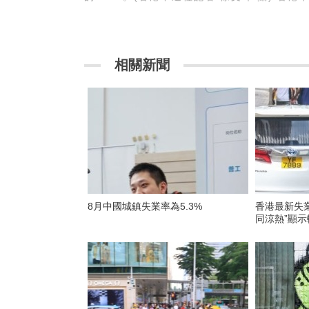
相關新聞
8月中國城鎮失業率為5.3%
香港最新失業
同涼熱”顯