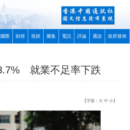
國際
財經
視頻
圖集
電訊
評論
通說
政府發佈
.7% 就業不足率下跌
【字號：
大
中
小
】