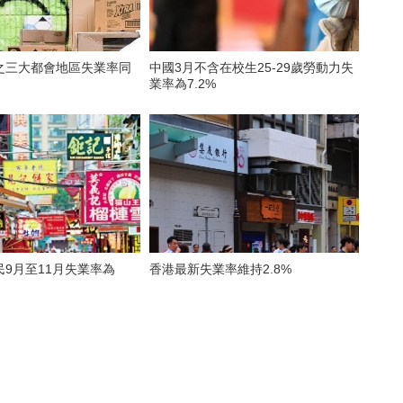
之三大都會地區失業率同
中國3月不含在校生25-29歲勞動力失
業率為7.2%
9月至11月失業率為
香港最新失業率維持2.8%