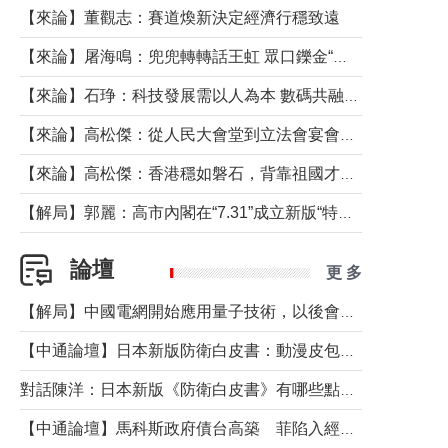
【來論】董觀志：賽道煥新決定經濟行穩致遠
【來論】屠海鳴：兜兜轉轉話王虹 眾口鑠金“一邊倒”
【來論】石琤：科技發展需以人為本 數碼共融不應讓長者放棄傳統生活方式
【來論】高松傑：從人民大會堂到立法會宴會廳——香港管治新範式的完整拼圖
【來論】高松傑：香港穩如磐石，背靠祖國才是真正的“終極護城河”
【解局】郭麗：高市內閣在“7.31”成立新版“特高課”意欲何為？
論壇
更 多
【解局】中國電網開始應用量子技術，以後會不再停電嗎？
【中通論壇】日本新版防衛白皮書：動漫皮包藏不住軍國野心
對話陳洋：日本新版《防衛白皮書》有哪些點值得警惕？
【中通論壇】馬科斯政府債台高築 菲陷入經濟困境與南海對抗惡循環？