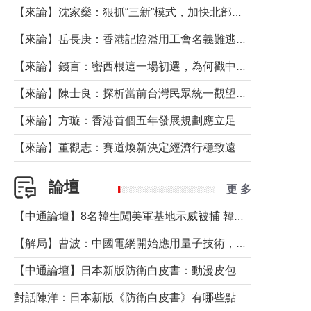
【來論】沈家燊：狠抓“三新”模式，加快北部都會區建設
【來論】岳長庚：香港記協濫用工會名義難逃法律制裁
【來論】錢言：密西根這一場初選，為何戳中了兩黨最痛的神經？
【來論】陳士良：探析當前台灣民眾統一觀望心態的深層成因
【來論】方璇：香港首個五年發展規劃應立足民生務實前行
【來論】董觀志：賽道煥新決定經濟行穩致遠
論壇
更 多
【中通論壇】8名韓生闖美軍基地示威被捕 韓國年輕人反美情緒從何而來？
【解局】曹波：中國電網開始應用量子技術，以後會不再停電嗎？
【中通論壇】日本新版防衛白皮書：動漫皮包藏不住軍國野心
對話陳洋：日本新版《防衛白皮書》有哪些點值得警惕？