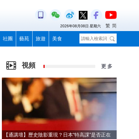
繁
简
2026年08月08日 星期六
社團
藝苑
旅遊
美食
視頻
更 多
【通講壇】歷史陰影重現？日本“特高課”是否正在