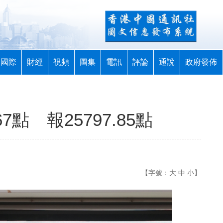
國際
財經
視頻
圖集
電訊
評論
通說
政府發佈
7點 報25797.85點
【字號：
大
中
小
】