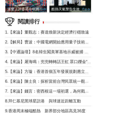
滙豐上調香港今年經濟增長預測至4.5%
酷熱天氣警告生效 本港高溫持續至下周
閱讀排行
1.【來論】董觀志：賽道煥新決定經濟行穩致遠
2.【解局】曹波：中國電網開始應用量子技術，以後會不再停電嗎？
3.【中通論壇】8名韓生闖美軍基地示威被捕 韓國年輕人反美情緒從何而來？
4.【來論】屠海鳴：兜兜轉轉話王虹 眾口鑠金“一邊倒”
5.【來論】方璇：香港首個五年發展規劃應立足民生務實前行
6.【來論】陳士良：探析當前台灣民眾統一觀望心態的深層成因
7.【來論】錢言：密西根這一場初選，為何戳中了兩黨最痛的神經？
8.拜仁慕尼黑球星訪港 與球迷近距離互動
9.香港周末極端酷熱 新界部分地區高見36度