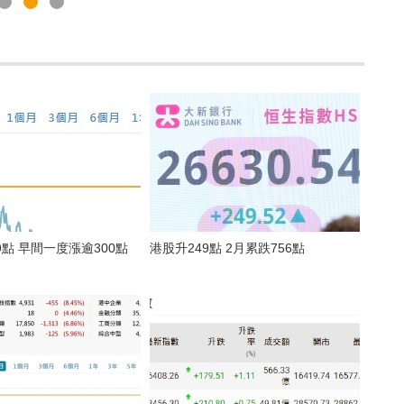
9點 早間一度漲逾300點
港股升249點 2月累跌756點