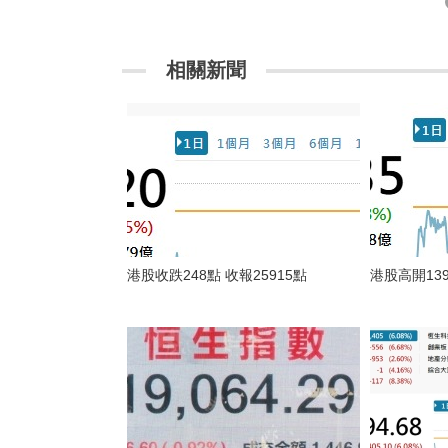
相關新聞
港股收跌248點 收報25915點
港股高開13