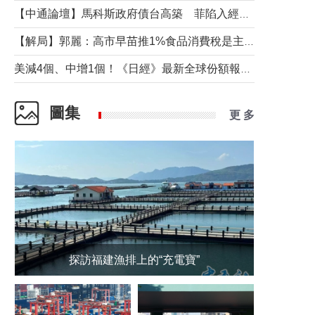
【中通論壇】馬科斯政府債台高築 菲陷入經濟困境與南海對抗惡循環？
【解局】郭麗：高市早苗推1%食品消費稅是主動作為還是被迫“飲鴆止渴”
美減4個、中增1個！《日經》最新全球份額報告透露了什麼？
圖集
更 多
探訪福建漁排上的“充電寶”