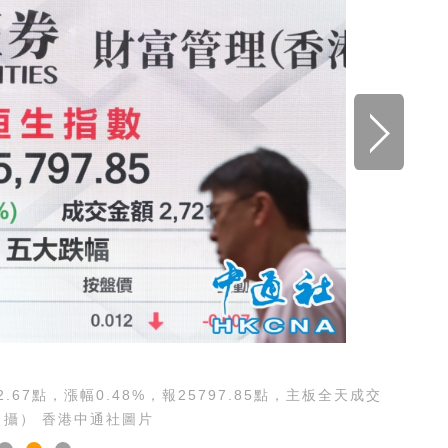
7點，漲幅0.48%，報25797.85點，主板全天成交
磊 攝） 香港中通社圖片