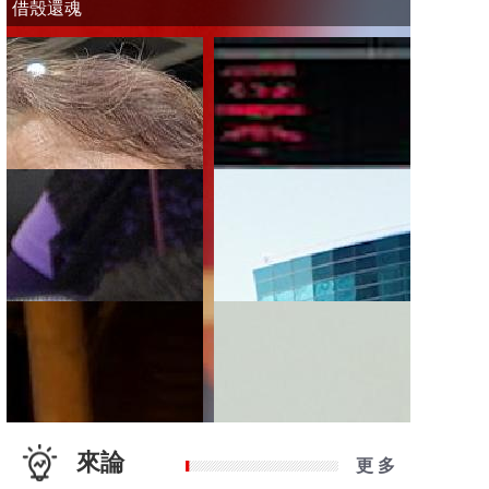
借殼還魂
來論
更 多