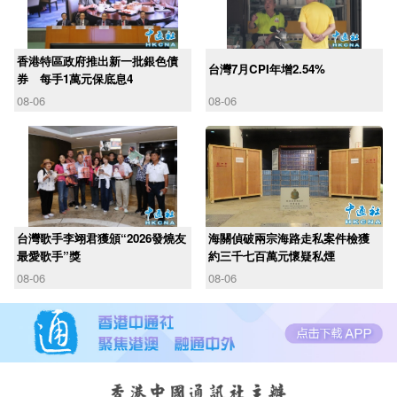
香港特區政府推出新一批銀色債
台灣7月CPI年增2.54%
券 每手1萬元保底息4
08-06
08-06
台灣歌手李翊君獲頒“2026發燒友
海關偵破兩宗海路走私案件檢獲
最愛歌手”獎
約三千七百萬元懷疑私煙
08-06
08-06