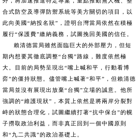
外，將加速推進特定專案，重點推動無人機、整
合式防空及導彈防禦系統等美方關切的項目，以
此向美國“納投名狀”，證明台灣當局依然在積極
履行“保護費”繳納義務，試圖挽回美國的信任。
賴清德當局雖然面臨巨大的外部壓力，但短
期内想要其徹底調整“台獨”路線，難度依然極
大。目前的局勢呈現出“嘴上喊和平，行動看博
弈”的僵持狀態。儘管嘴上喊著“和平”，但賴清德
當局並沒有展現出放棄“台獨”立場的誠意。他所
強調的“維護現狀”，本質上依然是將兩岸分裂對
峙的狀態合理化，試圖繼續打著“抗中保台”的幌
子撈取政治利益，而非真正回到一個中國原則
和“九二共識”的政治基礎上。