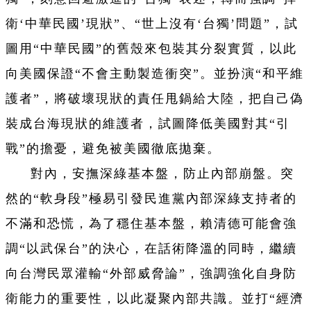
衛‘中華民國’現狀”、“世上沒有‘台獨’問題”，試
圖用“中華民國”的舊殼來包裝其分裂實質，以此
向美國保證“不會主動製造衝突”。並扮演“和平維
護者”，將破壞現狀的責任甩鍋給大陸，把自己偽
裝成台海現狀的維護者，試圖降低美國對其“引
戰”的擔憂，避免被美國徹底拋棄。
對內，安撫深綠基本盤，防止內部崩盤。突
然的“軟身段”極易引發民進黨內部深綠支持者的
不滿和恐慌，為了穩住基本盤，賴清德可能會強
調“以武保台”的決心，在話術降溫的同時，繼續
向台灣民眾灌輸“外部威脅論”，強調強化自身防
衛能力的重要性，以此凝聚內部共識。並打“經濟