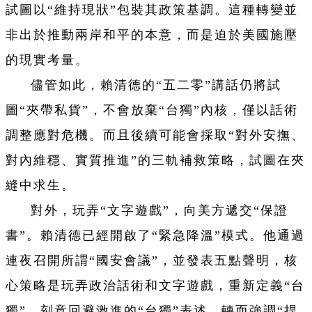
試圖以“維持現狀”包裝其政策基調。這種轉變並
非出於推動兩岸和平的本意，而是迫於美國施壓
的現實考量。
儘管如此，賴清德的“五二零”講話仍將試
圖“夾帶私貨”，不會放棄“台獨”內核，僅以話術
調整應對危機。而且後續可能會採取“對外安撫、
對內維穩、實質推進”的三軌補救策略，試圖在夾
縫中求生。
對外，玩弄“文字遊戲”，向美方遞交“保證
書”。賴清德已經開啟了“緊急降溫”模式。他通過
連夜召開所謂“國安會議”，並發表五點聲明，核
心策略是玩弄政治話術和文字遊戲，重新定義“台
獨”，刻意回避激進的“台獨”表述，轉而強調“捍