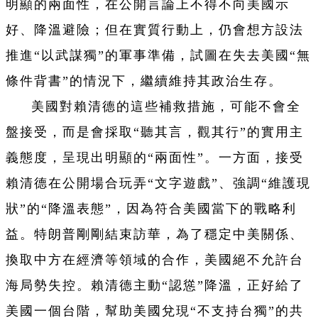
明顯的兩面性，在公開言論上不得不向美國示
好、降溫避險；但在實質行動上，仍會想方設法
推進“以武謀獨”的軍事準備，試圖在失去美國“無
條件背書”的情況下，繼續維持其政治生存。
美國對賴清德的這些補救措施，可能不會全
盤接受，而是會採取“聽其言，觀其行”的實用主
義態度，呈現出明顯的“兩面性”。一方面，接受
賴清德在公開場合玩弄“文字遊戲”、強調“維護現
狀”的“降溫表態”，因為符合美國當下的戰略利
益。特朗普剛剛結束訪華，為了穩定中美關係、
換取中方在經濟等領域的合作，美國絕不允許台
海局勢失控。賴清德主動“認慫”降溫，正好給了
美國一個台階，幫助美國兌現“不支持台獨”的共