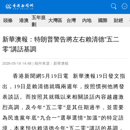
五年規
頭條
港澳
大灣區
台灣
內地
國際
財經
劃
新華澳報：特朗普警告將左右賴清德“五二
零”講話基調
2026-05-19 14:48 | 稿件來源：新華澳報
香港新聞網5月19日電 新華澳報19日發文指
出，19日是賴清德就職兩週年，按照慣例他將發
表談話。而按照其就職以來相關談話內容越趨激
烈高調，及今年“五二零”是其任期過半，並需要
為民進黨年底“九合一”選舉選情“加溫”的特定語
境，本來預估賴清德今年“五二零”講話的基調，