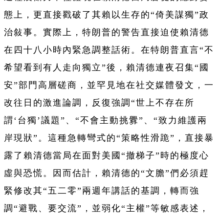
態上，更直接戳破了其賴以生存的“倚美謀獨”政
治敍事。實際上，特朗普的警告直接迫使賴清德
在四十八小時內緊急調整話術。在特朗普直言“不
希望看到有人走向獨立”後，賴清德連夜召集“國
安”部門高層磋商，並罕見地在社交媒體發文，一
改往日的激進論調，反復強調“世上不存在所
謂‘台獨’議題”、“不會主動挑釁”、“致力維護兩
岸現狀”。這種急轉彎式的“策略性滑跪”，直接暴
露了賴清德當局在面對美國“撤梯子”時的極度心
虛與恐慌。因而估計，賴清德的“文膽”們必須趕
緊修改其“五二零”兩週年講話的基調，轉而強
調“避戰、要交流”，並弱化“主權”等敏感表述，