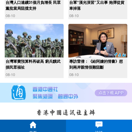
台灣人口連續31個月負增長 民眾
台軍“漢光演習”又出事 炮彈從貨
黨批當局阻擋支持
車掉落
08-10
08-10
台灣軍費預算料再破高 窮兵黷武
專訪雷倩：《給阿嬤的情書》想
損民眾福祉
到兩岸親情很難阻斷
08-10
08-10