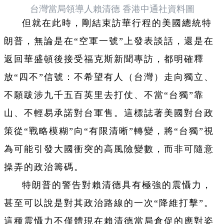
台灣當局領導人賴清德 香港中通社資料圖
但就在此時，剛結束訪華行程的美國總統特
朗普，無論是在“空軍一號”上發表談話，還是在
返回華盛頓後接受福克斯新聞專訪，都明確釋
放“四不”信號：不希望有人（台灣）走向獨立、
不願跋涉九千五百英里去打仗、不當“台獨”靠
山、不輕易承諾對台軍售。這標誌著美國對台政
策從“戰略模糊”向“有限清晰”轉變，將“台獨”視
為可能引發大國衝突的高風險變數，而非可隨意
操弄的政治籌碼。
特朗普的警告對賴清德具有極強的震懾力，
甚至可以說是對其政治路線的一次“降維打擊”。
這種震懾力不僅體現在賴清德當局倉促的應對姿