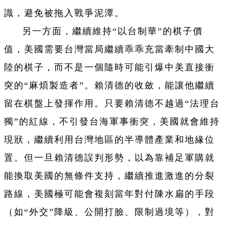
識，避免被拖入戰爭泥潭。
另一方面，繼續維持“以台制華”的棋子價
值，美國需要台灣當局繼續乖乖充當牽制中國大
陸的棋子，而不是一個隨時可能引爆中美直接衝
突的“麻煩製造者”。賴清德的收斂，能讓他繼續
留在棋盤上發揮作用。只要賴清德不越過“法理台
獨”的紅線，不引發台海軍事衝突，美國就會維持
現狀，繼續利用台灣地區的半導體產業和地緣位
置。但一旦賴清德誤判形勢，以為靠補足軍購就
能換取美國的無條件支持，繼續推進激進的分裂
路線，美國極可能會複刻當年對付陳水扁的手段
（如“外交”降級、公開打臉、限制過境等），對