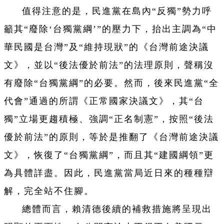
值得注意的是，民進黨在島內“反獨”勢力呼
籲其“廢除‘台獨黨綱’”的壓力下，抬出主調為“中
華民國是台灣”及“維持現狀”的《台灣前途決議
文》，並以“後法優於前法”的法理原則，聲稱沒
有廢除“台獨黨綱”的必要。然而，後來民進黨“全
代會”通過的所謂《正常國家決議文》，其“台
獨”立場更趨積極、強調“正名制憲”，按照“後法
優於前法”的原則，等於是推翻了《台灣前途決議
文》，恢復了“台獨黨綱”，而且其“建國綱領”更
為具體詳盡。因此，民進黨當局近日來的種種辯
解，完全站不住腳。
總體而言，賴清德後續的補救措施將呈現出