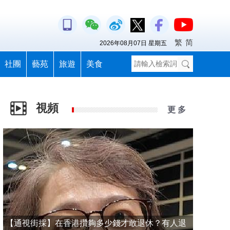
繁
简
2026年08月07日 星期五
社團
藝苑
旅遊
美食
視頻
更 多
【通視街採】在香港攢夠多少錢才敢退休？有人退