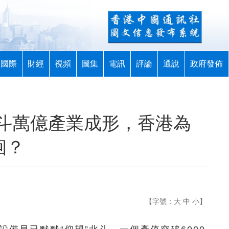
國際
財經
視頻
圖集
電訊
評論
通說
政府發佈
斗萬億產業成形，香港為
徊？
【字號：
大
中
小
】