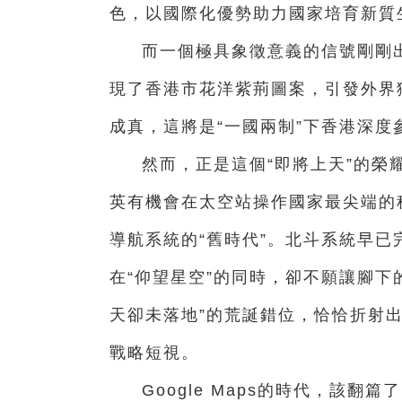
色，以國際化優勢助力國家培育新質
而一個極具象徵意義的信號剛剛
現了香港市花洋紫荊圖案，引發外界
成真，這將是“一國兩制”下香港深
然而，正是這個“即將上天”的榮
英有機會在太空站操作國家最尖端的
導航系統的“舊時代”。北斗系統早
在“仰望星空”的同時，卻不願讓腳下
天卻未落地”的荒誕錯位，恰恰折射
戰略短視。
Google Maps的時代，該翻篇了