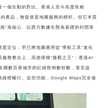
看一個生動的對比。香港人至今高度依賴
國矽谷的產品，無疑曾是地圖服務的標杆。但它本質
找路”為核心、以西方數據生態為基礎的封閉系
度定位，早已將地圖應用從“導航工具”進化
活服務整合上，高德堪稱“微觀之王”：透過AI
全國數百座城市的紅綠燈倒數秒數，甚至提
綠燈暢行。這些功能，Google Maps完全做