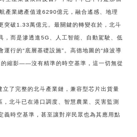
導航產業總產值達6290億元，融合遙感、地理
突破1.33萬億元。最關鍵的轉變在於，北斗
具，而是滲透進5G、人工智能、自動駕駛、低
運行的“底層基礎設施”。高德地圖的“綠波導
融合的縮影——沒有精準的時空基準，這一切無從
建立了完整的北斗產業鏈，兼容型芯片出貨量
地區，北斗已在港口調度、智慧農業、災害監測
定義時空基準，甚至讓對岸民眾也為其應用點