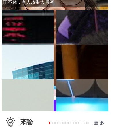
而不休，有人放眼大灣區
來論
更 多