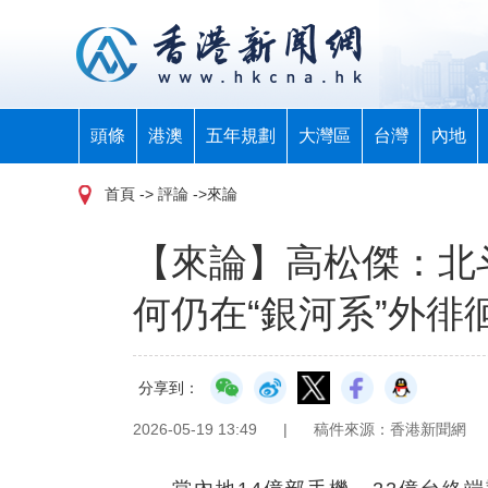
頭條
港澳
五年規劃
大灣區
台灣
內地
首頁
-> 評論 ->來論
【來論】高松傑：北
何仍在“銀河系”外徘
分享到：
2026-05-19 13:49
|
稿件來源：香港新聞網