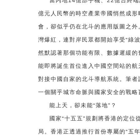
當內地14億部手機、22億台終端
億元人民幣的時空產業帝國悄然成形
會，卻似乎仍在北斗的應用版圖之外
灣爆紅，連對岸民眾都開始享受“綠
然默認著那個功能有限、數據遲緩的
能即將誕生首位進入中國空間站的航
對接中國自家的北斗導航系統。筆者
一個關乎城市命脈與國家安全的戰略
能上天，卻未能“落地”？
國家“十五五”規劃將香港的定位從
局。香港正透過推行首份專屬的“五年