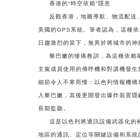
香港的“時空依賴”隱患
反觀香港，地圖導航、物流配送
美國的GPS系統。筆者認為，這種
日趨激烈的當下，無異於將城市的神
黎巴嫩的慘痛教訓，為這種依賴敲
主黨成員使用的傳呼機和對講機發生
細節令人不寒而慄：以色列情報機構摩
入黎巴嫩，其後更開發出爆炸裝置隱
長期監聽。
這是以色列將通訊設備武器化的
地區的通訊、定位等關鍵設備和系統