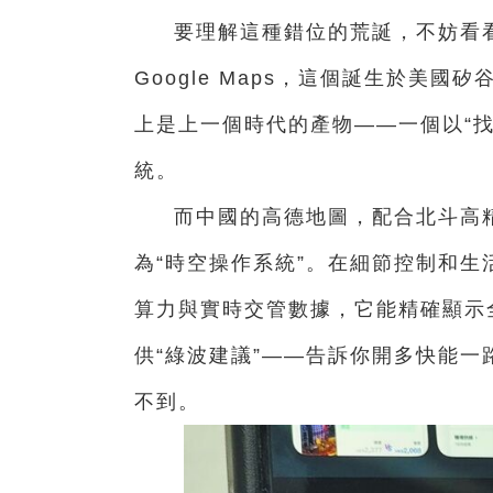
要理解這種錯位的荒誕，不妨看
Google Maps，這個誕生於美
上是上一個時代的產物——一個以“
統。
而中國的高德地圖，配合北斗高精
為“時空操作系統”。在細節控制和生
算力與實時交管數據，它能精確顯示
供“綠波建議”——告訴你開多快能一路
不到。