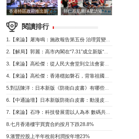
香港特區政府推出新一批銀色債券 每手1萬元保底息4.25厘
拜仁慕尼黑球星訪港 與球迷近距離互動
閱讀排行
1.【來論】屠海鳴：施政報告第五份 治理質變脈絡清
2.【解局】郭麗：高市內閣在“7.31”成立新版“特高課”意欲何為？
3.【來論】高松傑：從人民大會堂到立法會宴會廳——香港管治新範式的完整拼圖
4.【來論】高松傑：香港穩如磐石，背靠祖國才是真正的“終極護城河”
5.對話陳洋：日本新版《防衛白皮書》有哪些點值得警惕？
6.【中通論壇】日本新版防衛白皮書：動漫皮包藏不住軍國野心
7.【來論】石琤：科技發展需以人為本 數碼共融不應讓長者放棄傳統生活方式
8.七月香港樓宇買賣合約按月下跌28.8%
9.滙豐控股上半年稅前利潤按年增23%