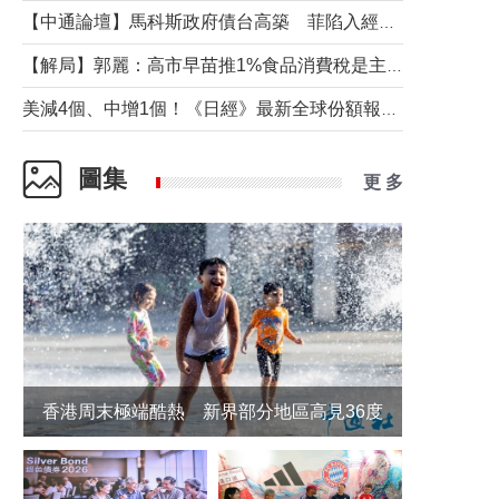
【中通論壇】馬科斯政府債台高築 菲陷入經濟困境與南海對抗惡循環？
【解局】郭麗：高市早苗推1%食品消費稅是主動作為還是被迫“飲鴆止渴”
美減4個、中增1個！《日經》最新全球份額報告透露了什麼？
圖集
更 多
香港周末極端酷熱 新界部分地區高見36度