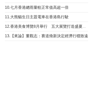
10.七月香港總雨量較正常值高超一倍
11.大熊貓生日主題電車在香港島行駛
12.香港美食博覽8月舉行 五大展覽打造盛夏嘉年華
13.【來論】董觀志：賽道煥新決定經濟行穩致遠