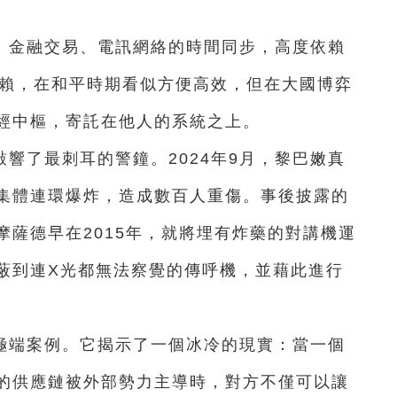
、金融交易、電訊網絡的時間同步，高度依賴
依賴，在和平時期看似方便高效，但在大國博弈
經中樞，寄託在他人的系統之上。
響了最刺耳的警鐘。2024年9月，黎巴嫩真
集體連環爆炸，造成數百人重傷。事後披露的
薩德早在2015年，就將埋有炸藥的對講機運
蔽到連X光都無法察覺的傳呼機，並藉此進行
極端案例。它揭示了一個冰冷的現實：當一個
的供應鏈被外部勢力主導時，對方不僅可以讓