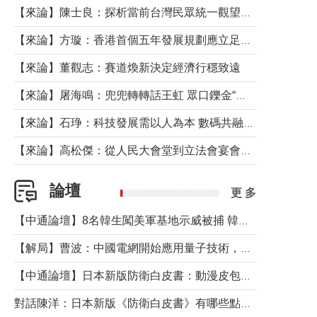
【來論】陳士良：探析當前台灣民眾統一觀望心態的深層成因
【來論】方璇：香港首個五年發展規劃應立足民生務實前行
【來論】董觀志：賽道煥新決定經濟行穩致遠
【來論】屠海鳴：兜兜轉轉話王虹 眾口鑠金“一邊倒”
【來論】石琤：科技發展需以人為本 數碼共融不應讓長者放棄傳統生活方式
【來論】高松傑：從人民大會堂到立法會宴會廳——香港管治新範式的完整拼圖
論壇
更 多
【中通論壇】8名韓生闖美軍基地示威被捕 韓國年輕人反美情緒從何而來？
【解局】曹波：中國電網開始應用量子技術，以後會不再停電嗎？
【中通論壇】日本新版防衛白皮書：動漫皮包藏不住軍國野心
對話陳洋：日本新版《防衛白皮書》有哪些點值得警惕？