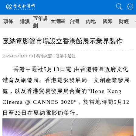
五年規
頭條
港澳
大灣區
台灣
內地
國際
財經
劃
戛納電影節市場設立香港館展示業界製作
2026-05-18 21:18 | 稿件來源：香港中通社
香港中通社5月18日電 由香港特區政府文化
體育及旅遊局、香港電影發展局、文創產業發展
處，以及香港貿易發展局合辦的“Hong Kong
Cinema @ CANNES 2026”，於當地時間5月12
日至23日在戛納電影節舉行。