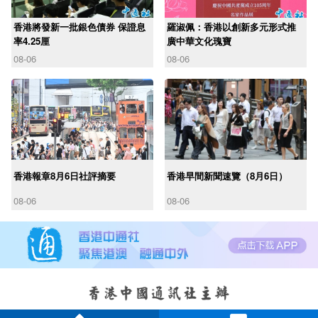
香港將發新一批銀色債券 保證息
羅淑佩：香港以創新多元形式推
率4.25厘
廣中華文化瑰寶
08-06
08-06
香港報章8月6日社評摘要
香港早間新聞速覽（8月6日）
08-06
08-06