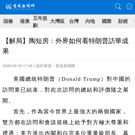
五年規
頭條
港澳
大灣區
台灣
內地
國際
財經
劃
【解局】陶短房：外界如何看特朗普訪華成
果
2026-05-18 17:45 | 稿件來源：香港新聞網
美國總統特朗普（Donald Trump）對中國的
訪問業已結束，對此次訪問的總結和評價隨之展
開。
首先，作為當今世界上最強大的兩個國家，
雙方都在訪問和會談規格上給予對方極大尊重和
禮遇：美方派出內閣和白宮多位重量級部長、幕