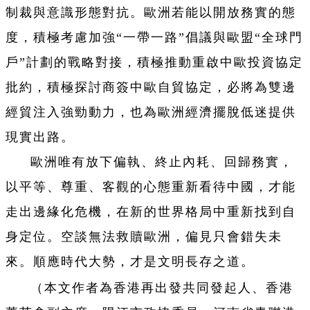
制裁與意識形態對抗。歐洲若能以開放務實的態
度，積極考慮加強“一帶一路”倡議與歐盟“全球門
戶”計劃的戰略對接，積極推動重啟中歐投資協定
批約，積極探討商簽中歐自貿協定，必將為雙邊
經貿注入強勁動力，也為歐洲經濟擺脫低迷提供
現實出路。
歐洲唯有放下偏執、終止內耗、回歸務實，
以平等、尊重、客觀的心態重新看待中國，才能
走出邊緣化危機，在新的世界格局中重新找到自
身定位。空談無法救贖歐洲，偏見只會錯失未
來。順應時代大勢，才是文明長存之道。
（本文作者為香港再出發共同發起人、香港