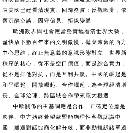
表美國已經看清現實、回歸務實；反觀歐洲，依
舊沉醉空談、固守偏見、拒絕變通。
歐洲政界與社會應當務實地看清世界大勢，
盡快放下數百年來的文明傲慢，拋棄陳舊的西方
中心思維，終止無意義的意識形態對立。世界新
秩序的核心，從不是空口價值，而是綜合實力；
從不是排他對抗，而是互利共贏。中國的崛起是
和平崛起、開放崛起、合作崛起，為全球經濟增
長、全球治理、跨區域合作帶來龐大機遇。
中歐關係的主基調應是合作，正確定位應是
夥伴。中方始終希望歐盟能夠理性客觀認識中
國，通過對話協商化解分歧，而非動輒訴諸單邊