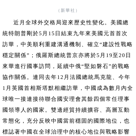
（新華社）
近月全球外交格局迎來歷史性變化。美國總
統特朗普剛於5月15日結束九年來美國元首首次
訪華，中美順利重建溝通機制、確立“建設性戰略
穩定關係”；俄羅斯總統普京亦將於5月19至20日
來華進行國事訪問，延續中俄“堅如磐石”的戰略
協作關係。連同去年12月法國總統馬克龍、今年
1月英國首相斯塔默相繼訪華，中國成為數月內全
球唯一接連接待聯合國安理會其餘四個常任理事
國領導人的國家。雙邊經貿持續擴容、高層互動
常態化，充分反映中國當前穩固的國際地位，也
標誌著中國在全球治理中的核心地位與戰略影響