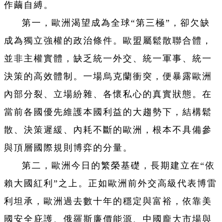
作繭自縛。
第一，歐洲渴望成為全球“第三極”，卻欠缺
成為獨立強權的政治條件。歐盟屬鬆散聯合體，
並非主權實體，缺乏統一外交、統一軍事、統一
決策的高效體制。一場烏克蘭衝突，便暴露歐洲
內部分裂、立場紛雜、各懷私心的真實狀態。在
當前各國優先維護本國利益的大趨勢下，結構鬆
散、決策遲緩、內耗不斷的歐洲，根本不具備參
與頂層國際規則博弈的分量。
第二，歐洲今日的繁榮基礎，長期建立在“依
賴大國紅利”之上。正如歐洲前外交高級代表博雷
利坦承，歐洲過去數十年的穩定與富裕，依靠美
國安全庇護、俄羅斯廉價能源、中國龐大市場與