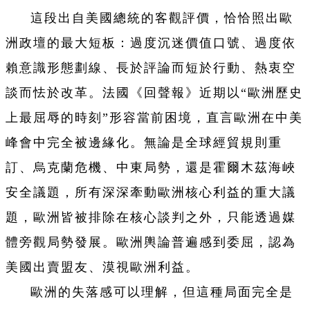
這段出自美國總統的客觀評價，恰恰照出歐
洲政壇的最大短板：過度沉迷價值口號、過度依
賴意識形態劃線、長於評論而短於行動、熱衷空
談而怯於改革。法國《回聲報》近期以“歐洲歷史
上最屈辱的時刻”形容當前困境，直言歐洲在中美
峰會中完全被邊緣化。無論是全球經貿規則重
訂、烏克蘭危機、中東局勢，還是霍爾木茲海峽
安全議題，所有深深牽動歐洲核心利益的重大議
題，歐洲皆被排除在核心談判之外，只能透過媒
體旁觀局勢發展。歐洲輿論普遍感到委屈，認為
美國出賣盟友、漠視歐洲利益。
歐洲的失落感可以理解，但這種局面完全是