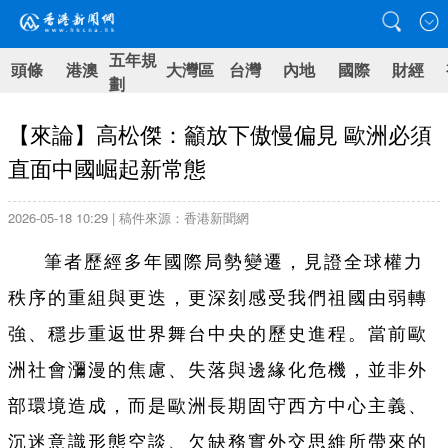
五年規
頭條
港澳
大灣區
台灣
內地
國際
財經
劃
【來論】高松傑：籲放下傲慢偏見 歐洲必須
直面中國崛起新常態
2026-05-18 10:29 | 稿件來源：香港新聞網
筆者歷經多年國際局勢變遷，見證全球權力
秩序的重組與更迭，更深刻感受我們祖國由弱轉
強、穩步重返世界舞台中央的歷史進程。當前歐
洲社會瀰漫的焦慮、失落與邊緣化危機，並非外
部環境造成，而是歐洲長期固守西方中心主義、
沉迷意識形態空談、欠缺務實外交思維所帶來的