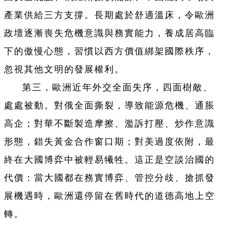
產業供給三方支撐。長期處於舒適溫床，令歐洲
政壇逐漸喪失危機意識與務實能力，養成居高臨
下的傲慢心態，習慣以西方價值綁架國際秩序，
忽視其他文明的發展權利。
第三，歐洲近年外交全面失序，四面樹敵、
處處被動。對俄全面撕裂，導致能源危機、通脹
高企；對華不斷製造摩擦、濫訴打壓、炒作意識
形態，錯失黃金合作窗口期；對美過度依附，最
終在大國博弈中被輕易犧牲。這正是空談治國的
代價：當大國都在務實博弈、管控分歧、搶抓發
展機遇時，歐洲還停留在舊時代的道德高地上空
轉。