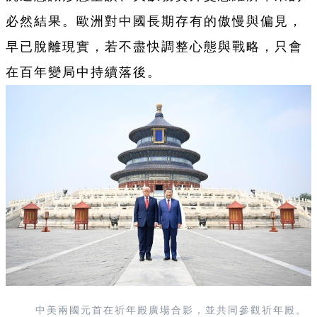
必然結果。歐洲對中國長期存有的傲慢與偏見，
早已脫離現實，若不盡快調整心態與戰略，只會
在百年變局中持續落後。
中美兩國元首在祈年殿廣場合影，並共同參觀祈年殿。