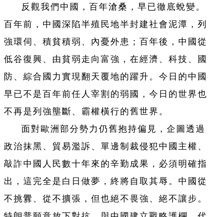
反觀我們中國，百年滄桑，早已徹底蛻變。
百年前，中國深陷半殖民地半封建社會泥潭，列
強環伺、積貧積弱、內憂外患；百年後，中國從
低谷復興、由貧弱走向富強，在經濟、科技、國
防、綜合國力實現翻天覆地的躍升。今日的中國
早已不是百年前任人宰割的弱國，今日的世界也
不再是列強壟斷、霸權橫行的舊世界。
面對歐洲部分勢力仍舊抱持偏見，企圖透過
政治抹黑、貿易濫訴、單邊制裁侵犯中國主權、
敲詐中國人民數十年來的辛勤成果，必須明確指
出，這完全是白日做夢，終將自取其辱。中國從
不挑釁、從不擴張，但也絕不畏強、絕不讓步。
特朗普願意放下對抗、與中國建立戰略護欄，代