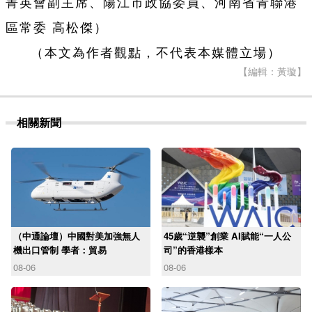
菁英會副主席、陽江市政協委員、河南省青聯港
區常委 高松傑）
（本文為作者觀點，不代表本媒體立場）
【編輯：黃璇】
相關新聞
（中通論壇）中國對美加強無人
45歲“逆襲”創業 AI賦能“一人公
機出口管制 學者：貿易
司”的香港樣本
08-06
08-06