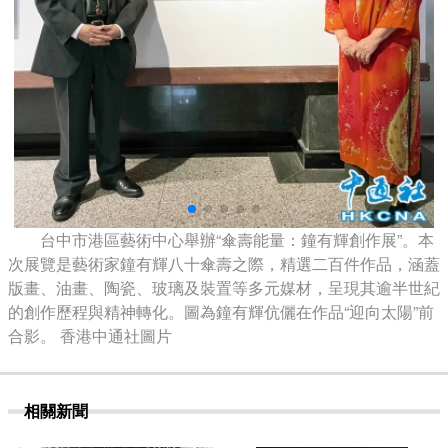
台中市港區藝術中心舉辦“傘壽能量：鐘有輝創作展”。本
次展覽是藝術家鐘有輝八十傘壽之際，精選二百件作品，涵蓋
版畫、油畫、陶瓷、玻璃及裝置等多元媒材，呈現其逾半世紀
的創作歷程與精神轉化。圖為鐘有輝伉儷在作品“迎向太陽”前
合影。 香港中通社圖片
相關新聞