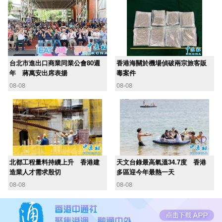
台北市進出口商業同業公會80週
香港海關於機場偵破兩宗旅客販
年 蔣萬安出席表揚
毒案件
08-08
08-08
北都工程量料持續上升 香港建
天文台錄最高氣溫34.7度 香港
造業人才需求殷切
多區迎今年最熱一天
08-08
08-08