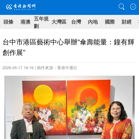
五年規
頭條
港澳
大灣區
台灣
內地
國際
財經
劃
台中市港區藝術中心舉辦“傘壽能量：鐘有輝
創作展”
2026-05-17 19:16 | 稿件來源：香港中通社